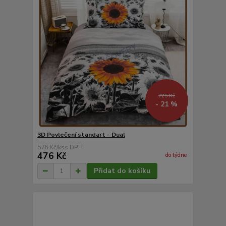
725 Kč
- 21 %
3D Povlečení standart - Dual
576 Kč
/
ks
476 Kč
do týdne
Přidat do košíku