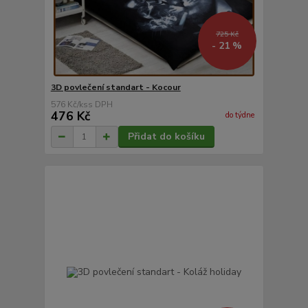
725 Kč
- 21 %
3D povlečení standart - Kocour
576 Kč
/
ks
476 Kč
do týdne
Přidat do košíku