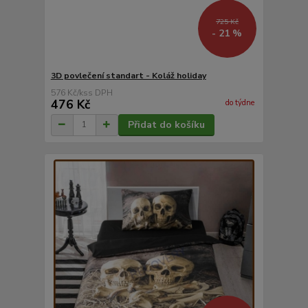
725 Kč
- 21 %
3D povlečení standart - Koláž holiday
576 Kč
/
ks
476 Kč
do týdne
Přidat do košíku