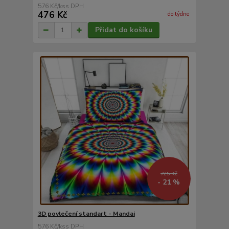
576 Kč
/
ks
476 Kč
do týdne
Přidat do košíku
725 Kč
- 21 %
3D povlečení standart - Mandai
576 Kč
/
ks