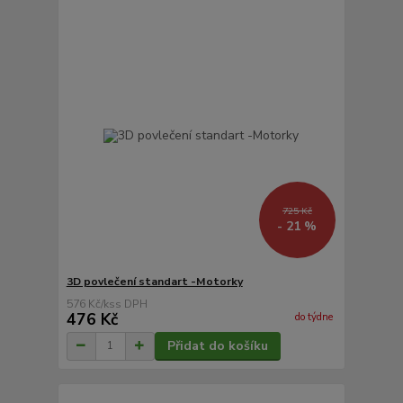
725 Kč
- 21 %
3D povlečení standart -Motorky
576 Kč
/
ks
476 Kč
do týdne
Přidat do košíku