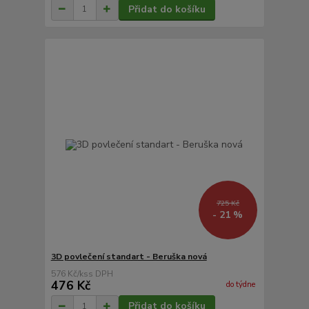
Přidat do košíku
725 Kč
- 21 %
3D povlečení standart - Beruška nová
576 Kč
/
ks
476 Kč
do týdne
Přidat do košíku