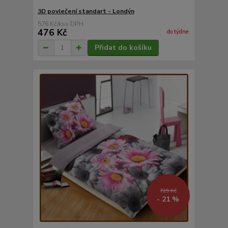
3D povlečení standart - Londýn
576 Kč
/
ks
476 Kč
do týdne
Přidat do košíku
725 Kč
- 21 %