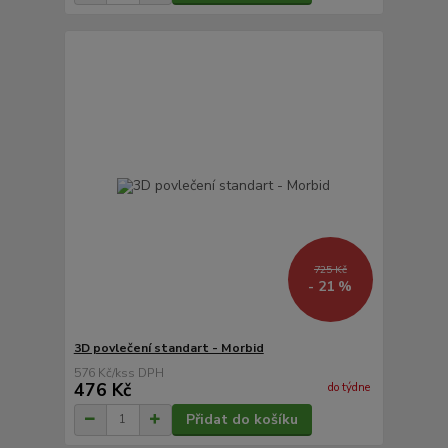
725 Kč
- 21 %
3D povlečení standart - Morbid
576 Kč
/
ks
476 Kč
do týdne
Přidat do košíku