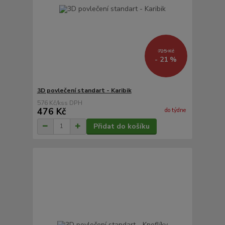
725 Kč
- 21 %
3D povlečení standart - Karibik
576 Kč
/
ks
476 Kč
do týdne
Přidat do košíku