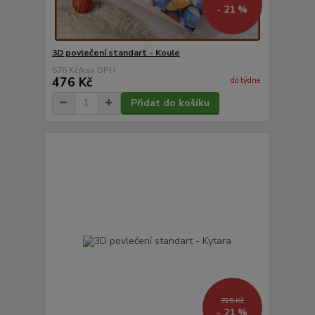
- 21 %
3D povlečení standart - Koule
576 Kč
/
ks
476 Kč
do týdne
Přidat do košíku
725 Kč
- 21 %