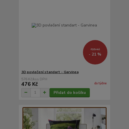
725 Kč
- 21 %
3D povlečení standart - Garvinea
576 Kč
/
ks
476 Kč
do týdne
Přidat do košíku