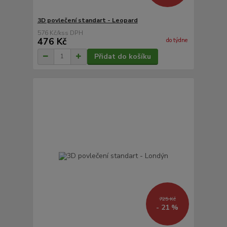
3D povlečení standart - Leopard
576 Kč
/
ks
476 Kč
do týdne
Přidat do košíku
725 Kč
- 21 %