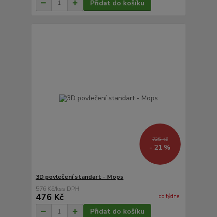
Přidat do košíku
725 Kč
- 21 %
3D povlečení standart - Mops
576 Kč
/
ks
476 Kč
do týdne
Přidat do košíku