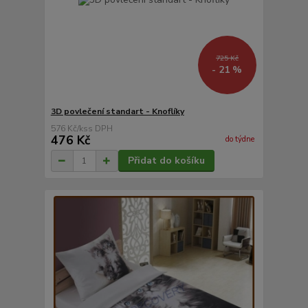
725 Kč
- 21 %
3D povlečení standart - Knoflíky
576 Kč
/
ks
476 Kč
do týdne
Přidat do košíku