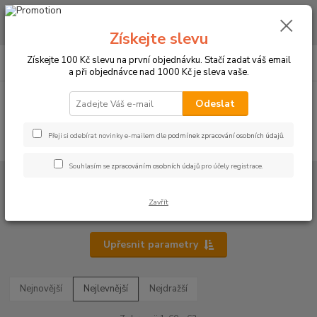
CHCETE NAKOUPIT VĚTŠÍ MNOŽSTVÍ NAŠICH PRODUKTŮ ZA LEPŠÍ
CENU? Klikněte ZDE
Získejte slevu
0
ks
+420 773 794 023
Získejte 100 Kč slevu na první objednávku. Stačí zadat váš email
CZK
za
0 Kč
Pondělí-pátek 9-16 hodin
a při objednávce nad 1000 Kč je sleva vaše.
Menu
Odeslat
Přeji si odebírat novinky e-mailem dle
podmínek zpracování osobních údajů
.
Hledat
Souhlasím se
zpracováním osobních údajů
pro účely registrace.
Úvod
POVLEČENÍ
3D povlečení
3D povlečení
Zavřít
Upřesnit parametry
Nejnovější
Nejlevnější
Nejdražší