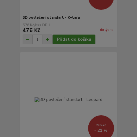
3D povlečení standart - Kytara
576 Kč
/
ks
476 Kč
do týdne
Přidat do košíku
725 Kč
- 21 %