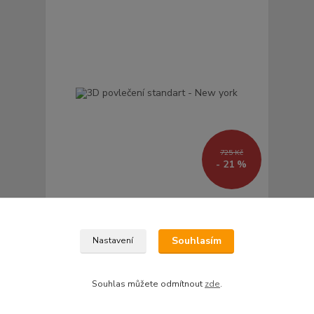
725 Kč
- 21 %
3D povlečení standart - New york
576 Kč
/
ks
476 Kč
do týdne
Souhlasím
Nastavení
Přidat do košíku
Souhlas můžete odmítnout
zde
.