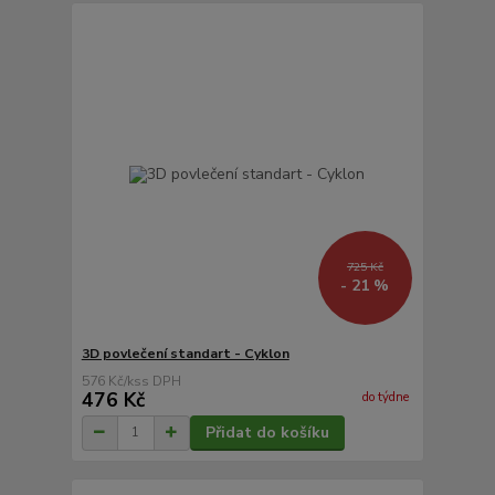
725 Kč
- 21 %
3D povlečení standart - Cyklon
576 Kč
/
ks
476 Kč
do týdne
Přidat do košíku