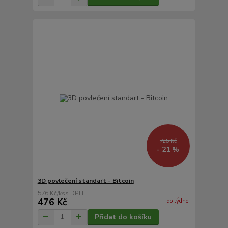
725 Kč
- 21 %
3D povlečení standart - Bitcoin
576 Kč
/
ks
476 Kč
do týdne
Přidat do košíku