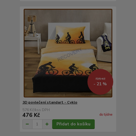
725 Kč
- 21 %
3D povlečení standart - Cyklo
576 Kč
/
ks
476 Kč
do týdne
Přidat do košíku