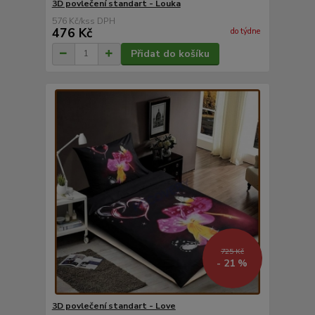
3D povlečení standart - Louka
576 Kč
/
ks
476 Kč
do týdne
Přidat do košíku
725 Kč
- 21 %
3D povlečení standart - Love