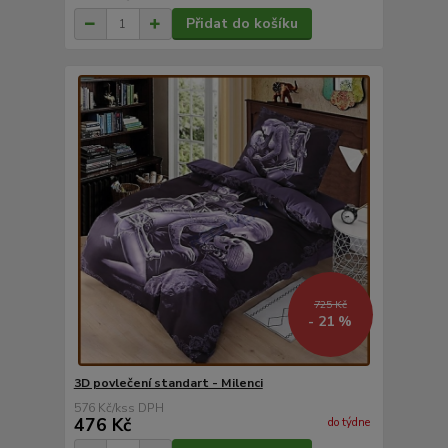
Přidat do košíku
725 Kč
- 21 %
3D povlečení standart - Milenci
576 Kč
/
ks
476 Kč
do týdne