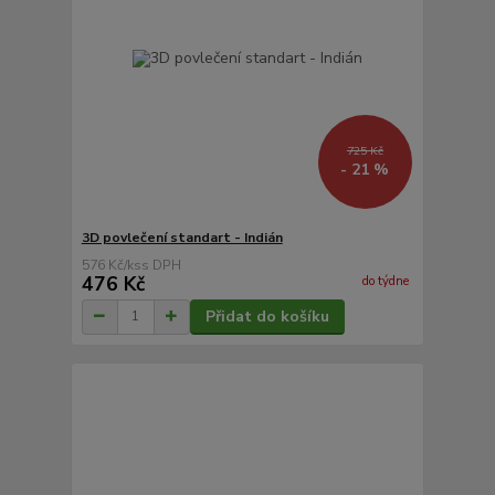
725 Kč
- 21 %
3D povlečení standart - Indián
576 Kč
/
ks
476 Kč
do týdne
Přidat do košíku