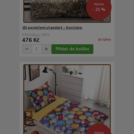
725 Kč
- 21 %
3D povlečení standart - Kostnice
576 Kč
/
ks
476 Kč
do týdne
Přidat do košíku
725 Kč