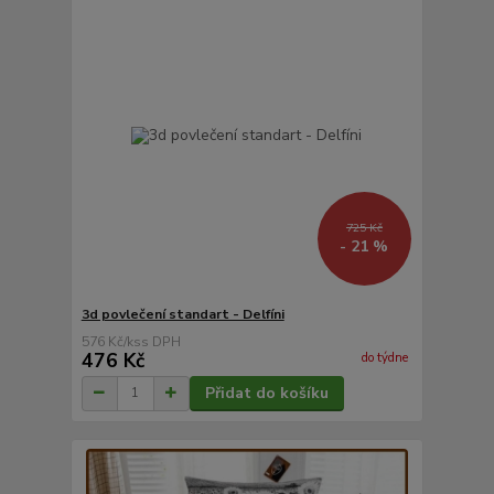
725 Kč
- 21 %
3d povlečení standart - Delfíni
576 Kč
/
ks
476 Kč
do týdne
Přidat do košíku