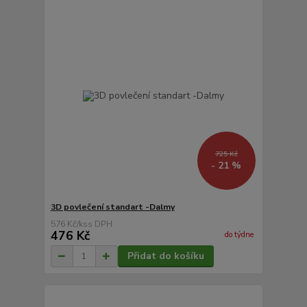
725 Kč
- 21 %
3D povlečení standart -Dalmy
576 Kč
/
ks
476 Kč
do týdne
Přidat do košíku