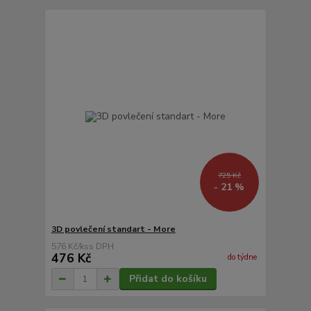
725 Kč
- 21 %
3D povlečení standart - More
576 Kč
/
ks
476 Kč
do týdne
Přidat do košíku