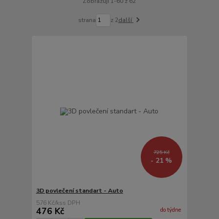
Zobrazuji 1-60 z 62
strana
z 2
další
725 Kč
- 21 %
3D povlečení standart - Auto
576 Kč
/
ks
476 Kč
do týdne