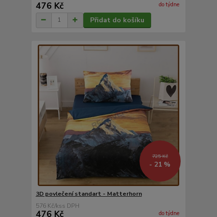
476 Kč
do týdne
Přidat do košíku
725 Kč
- 21 %
3D povlečení standart - Matterhorn
576 Kč
/
ks
476 Kč
do týdne