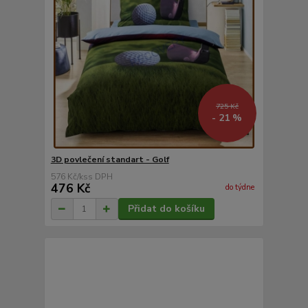
725 Kč
- 21 %
3D povlečení standart - Golf
576 Kč
/
ks
476 Kč
do týdne
Přidat do košíku