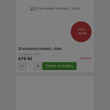
725 Kč
- 21 %
3D povlečení standart - Jízda
576 Kč
/
ks
476 Kč
do týdne
Přidat do košíku