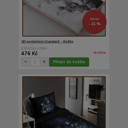
725 Kč
- 21 %
3D povlečení standart - Kočky
576 Kč
/
ks
476 Kč
do týdne
Přidat do košíku