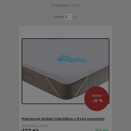
Zobrazuji 1-2 z 2
strana
z 1
453 Kč
- 26 %
Matracový chránič 120x200cm s froté povrchem
335 Kč
/
ks
277 Kč
do 5 dnů