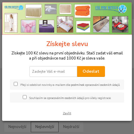
CHCETE NAKOUPIT VĚTŠÍ MNOŽSTVÍ NAŠICH PRODUKTŮ ZA LEPŠÍ
CENU? Klikněte ZDE
0
ks
+420 773 794 023
CZK
za
0 Kč
Pondělí-pátek 9-16 hodin
Menu
Získejte slevu
Získejte 100 Kč slevu na první objednávku. Stačí zadat váš email
a při objednávce nad 1000 Kč je sleva vaše.
Hledat
Odeslat
Úvod
MATRACOVÉ CHRÁNIČE A NEPROPUSTÉ PROSTĚRADLA
Rozměr 120x200cm
Přeji si odebírat novinky e-mailem dle
podmínek zpracování osobních údajů
.
Rozměr 120x200cm
Souhlasím se
zpracováním osobních údajů
pro účely registrace.
Upřesnit parametry
Zavřít
Nejnovější
Nejlevnější
Nejdražší