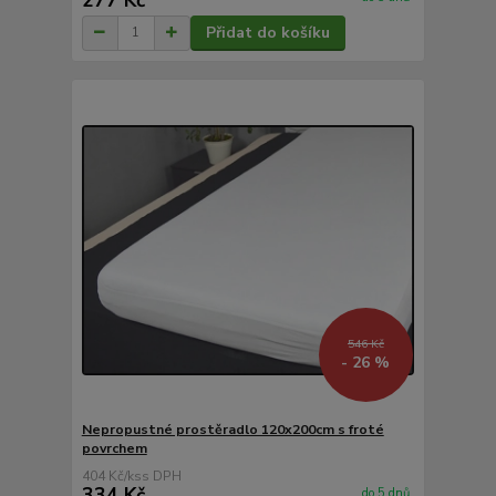
Přidat do košíku
546 Kč
- 26 %
Nepropustné prostěradlo 120x200cm s froté
povrchem
404 Kč
/
ks
334 Kč
do 5 dnů