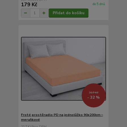
179 Kč
do 5 dnů
Přidat do košíku
317 Kč
- 32 %
Froté prostěradlo PD na jednolůžko 90x200cm –
meruňkové
217 Kč
/
ks