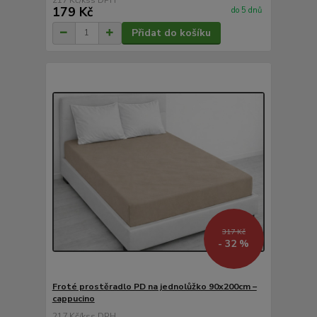
179 Kč
do 5 dnů
Přidat do košíku
317 Kč
- 32 %
Froté prostěradlo PD na jednolůžko 90x200cm –
cappucino
217 Kč
/
ks