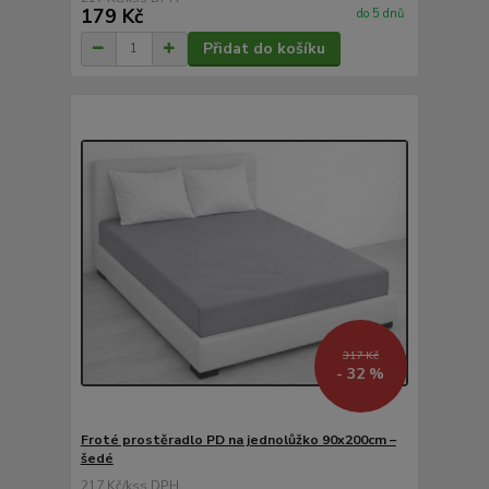
179 Kč
do 5 dnů
Přidat do košíku
317 Kč
- 32 %
Froté prostěradlo PD na jednolůžko 90x200cm –
šedé
217 Kč
/
ks