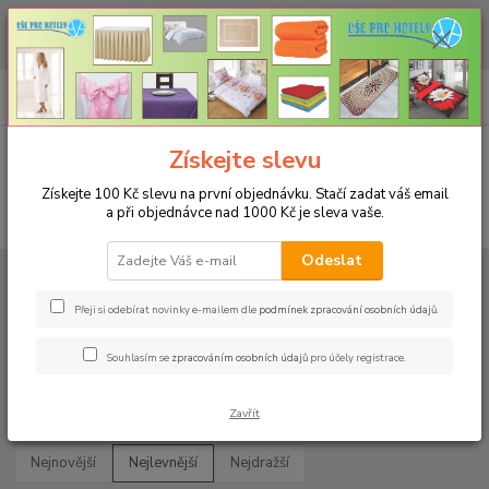
CHCETE NAKOUPIT VĚTŠÍ MNOŽSTVÍ NAŠICH PRODUKTŮ ZA LEPŠÍ
CENU? Klikněte ZDE
0
ks
+420 773 794 023
CZK
za
0 Kč
Pondělí-pátek 9-16 hodin
Menu
Získejte slevu
Získejte 100 Kč slevu na první objednávku. Stačí zadat váš email
a při objednávce nad 1000 Kč je sleva vaše.
Hledat
Odeslat
Úvod
PROSTĚRADLA
Froté prostěradla PD - 175g/m2 - 7 barev
Na
jednolůžko 90x200cm
Přeji si odebírat novinky e-mailem dle
podmínek zpracování osobních údajů
.
Na jednolůžko 90x200cm
Souhlasím se
zpracováním osobních údajů
pro účely registrace.
Upřesnit parametry
Zavřít
Nejnovější
Nejlevnější
Nejdražší