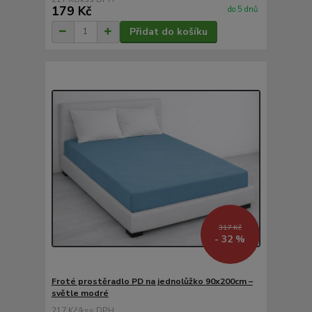
179 Kč
do 5 dnů
Přidat do košíku
317 Kč
- 32 %
Froté prostěradlo PD na jednolůžko 90x200cm –
světle modré
217 Kč
/
ks