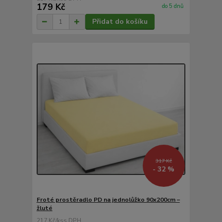
179 Kč
do 5 dnů
Přidat do košíku
317 Kč
- 32 %
Froté prostěradlo PD na jednolůžko 90x200cm –
žluté
217 Kč
/
ks