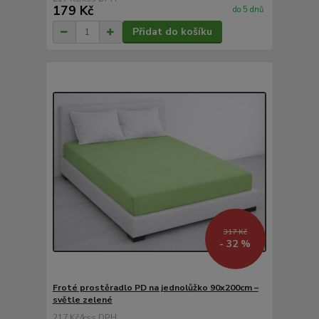
179 Kč
do 5 dnů
Přidat do košíku
317 Kč
- 32 %
Froté prostěradlo PD na jednolůžko 90x200cm –
světle zelené
217 Kč
/
ks