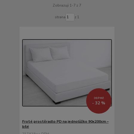
Zobrazuji 1-7 z 7
strana
z 1
317 Kč
- 32 %
Froté prostěradlo PD na jednolůžko 90x200cm –
bílé
217 Kč
/
ks