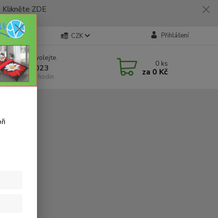
likněte ZDE
Přihlášení
CZK
 si rady? Zavolejte.
0
ks
 773 794 023
za
0 Kč
í-pátek 9-16 hodin
ři