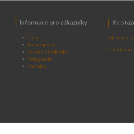
Informace pro zákazníky
Ke staž
O nás
Jak fungují 
Jak nakupovat
Odstoupení 
Obchodní podmínky
Fotogalerie
Kontak
ty