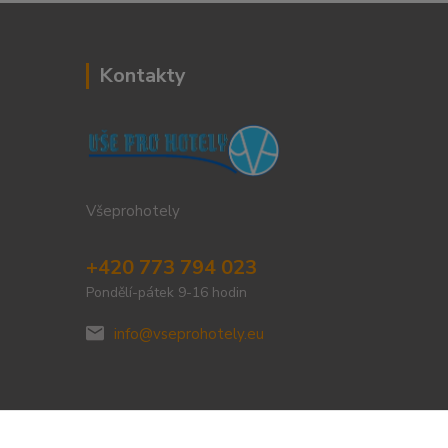
Kontakty
Všeprohotely
+420 773 794 023
Pondělí-pátek 9-16 hodin
info@vseprohotely.eu