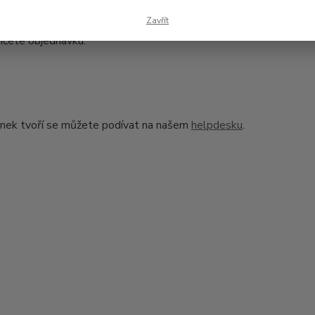
ledujicím kroku vyplňte údaje, na jaké má být zásilka doručena.
Zavřít
nčete objednávku.
lánek tvoří se můžete podívat na našem
helpdesku
.