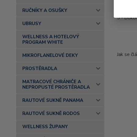
4 - V nás
RUČNÍKY A OSUŠKY
5 - Doko
UBRUSY
WELLNESS A HOTELOVÝ
PROGRAM WHITE
Jak se č
MIKROFLANELOVÉ DEKY
PROSTĚRADLA
MATRACOVÉ CHRÁNIČE A
NEPROPUSTÉ PROSTĚRADLA
RAUTOVÉ SUKNĚ PANAMA
RAUTOVÉ SUKNĚ RODOS
WELLNESS ŽUPANY