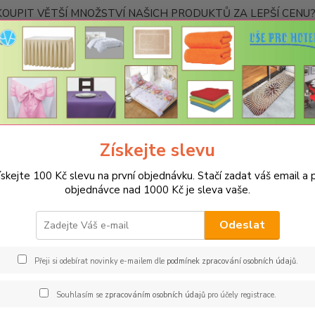
OUPIT VĚTŠÍ MNOŽSTVÍ NAŠICH PRODUKTŮ ZA LEPŠÍ CENU? K
Kontakty
Nevíte
Hledat
+420
Ponděl
Získejte slevu
ak nakupovat
ískejte 100 Kč slevu na první objednávku. Stačí zadat váš email a p
nakupovat
objednávce nad 1000 Kč je sleva vaše.
ailu nebo v boxu produktu proklikněte na tlačítko "Koupit"
Odeslat
kt se přesune do košíku.
Přeji si odebírat novinky e-mailem dle
podmínek zpracování osobních údajů
.
volte způsob dodání a způsob platby.
Souhlasím se
zpracováním osobních údajů
pro účely registrace.