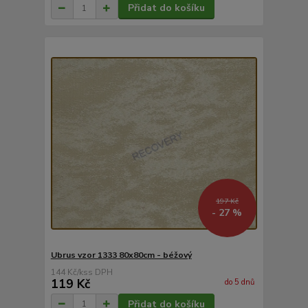
Přidat do košíku
197 Kč
- 27 %
Ubrus vzor 1333 80x80cm - béžový
144 Kč
/
ks
119 Kč
do 5 dnů
Přidat do košíku