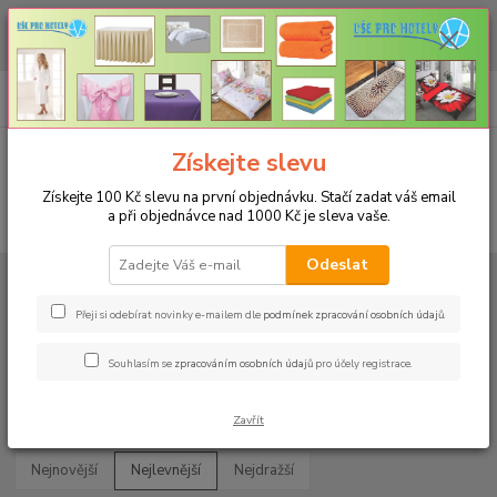
CHCETE NAKOUPIT VĚTŠÍ MNOŽSTVÍ NAŠICH PRODUKTŮ ZA LEPŠÍ
CENU? Klikněte ZDE
0
ks
+420 773 794 023
CZK
za
0 Kč
Pondělí-pátek 9-16 hodin
Menu
Získejte slevu
Získejte 100 Kč slevu na první objednávku. Stačí zadat váš email
a při objednávce nad 1000 Kč je sleva vaše.
Hledat
Odeslat
Úvod
UBRUSY
Slavnostní ubrusy 1333 s vodoodpudivou úpravou
Rozměr 80x80cm
Přeji si odebírat novinky e-mailem dle
podmínek zpracování osobních údajů
.
Rozměr 80x80cm
Souhlasím se
zpracováním osobních údajů
pro účely registrace.
Upřesnit parametry
Zavřít
Nejnovější
Nejlevnější
Nejdražší