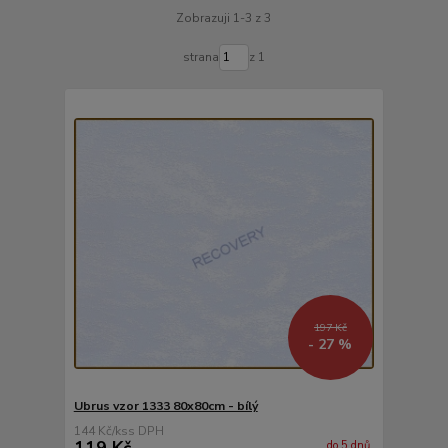
Zobrazuji 1-3 z 3
strana
z 1
197 Kč
- 27 %
Ubrus vzor 1333 80x80cm - bílý
144 Kč
/
ks
119 Kč
do 5 dnů