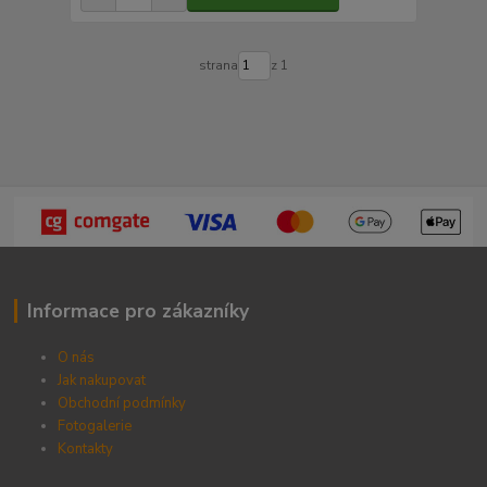
strana
z 1
Informace pro zákazníky
O nás
Jak nakupovat
Obchodní podmínky
Fotogalerie
Kontak
ty