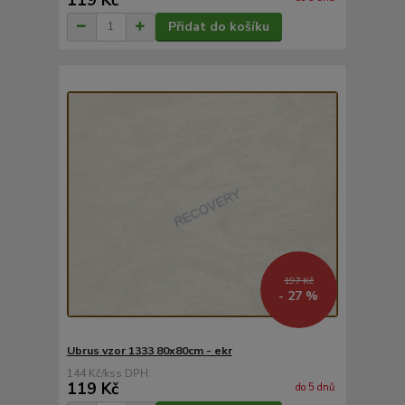
Přidat do košíku
197 Kč
- 27 %
Ubrus vzor 1333 80x80cm - ekr
144 Kč
/
ks
119 Kč
do 5 dnů