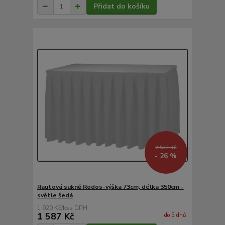
Přidat do košíku
2 593 Kč
- 26 %
Rautová sukně Rodos-výška 73cm, délka 350cm -
světle šedá
1 920 Kč
/
ks
1 587 Kč
do 5 dnů