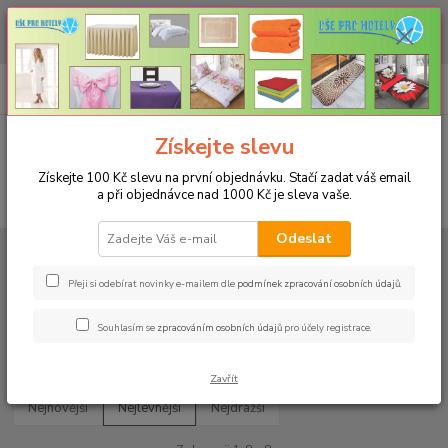
CHCETE NAKOUPIT VĚTŠÍ MNOŽSTVÍ NAŠICH PRODUKTŮ ZA LEPŠÍ
CENU? Klikněte ZDE
0
ks
+420 773 794 023
CZK
za
0 Kč
Pondělí-pátek 9-16 hodin
Menu
Získejte slevu
Získejte 100 Kč slevu na první objednávku. Stačí zadat váš email
a při objednávce nad 1000 Kč je sleva vaše.
Hledat
Odeslat
Úvod
RAUTOVÉ SUKNĚ RODOS
Rautová sukně Rodos 73x350cm
Rautová sukně Rodos 73x350cm
Přeji si odebírat novinky e-mailem dle
podmínek zpracování osobních údajů
.
Souhlasím se
zpracováním osobních údajů
pro účely registrace.
Upřesnit parametry
Zavřít
Nejnovější
Nejlevnější
Nejdražší