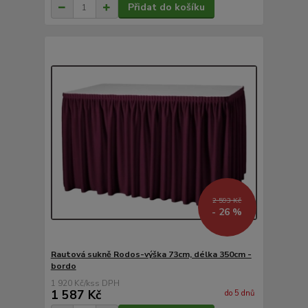
Přidat do košíku
2 593 Kč
- 26 %
Rautová sukně Rodos-výška 73cm, délka 350cm -
bordo
1 920 Kč
/
ks
1 587 Kč
do 5 dnů