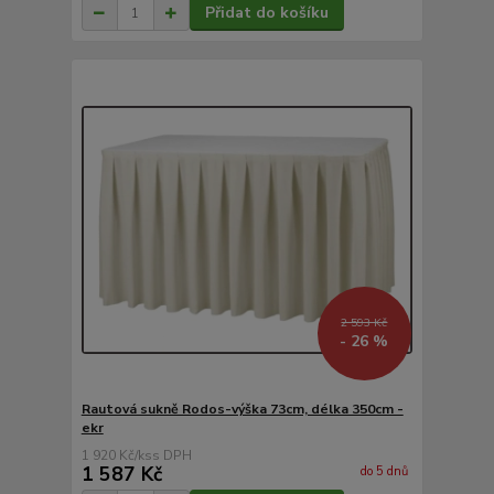
Přidat do košíku
2 593 Kč
- 26 %
Rautová sukně Rodos-výška 73cm, délka 350cm -
ekr
1 920 Kč
/
ks
1 587 Kč
do 5 dnů