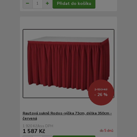
Přidat do košíku
2 593 Kč
- 26 %
Rautová sukně Rodos-výška 73cm, délka 350cm -
červená
1 920 Kč
/
ks
1 587 Kč
do 5 dnů