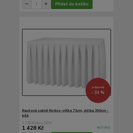
Přidat do košíku
2 593 Kč
- 33 %
Rautová sukně Rodos-výška 73cm, délka 350cm -
bílá
1 728 Kč
/
ks
1 428 Kč
do 5 dnů