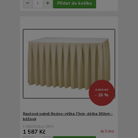
Přidat do košíku
2 593 Kč
- 26 %
Rautová sukně Rodos-výška 73cm, délka 350cm -
béžová
1 920 Kč
/
ks
1 587 Kč
do 5 dnů