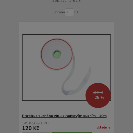
Zobrazuji 1-8 z 8
strana
z 1
196 Kč
- 26 %
Protikus suchého zipu k rautovým sukním - 10m
145 Kč
/
ks
120 Kč
skladem