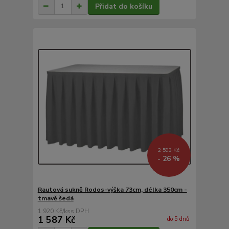
Přidat do košíku
2 593 Kč
- 26 %
Rautová sukně Rodos-výška 73cm, délka 350cm -
tmavě šedá
1 920 Kč
/
ks
1 587 Kč
do 5 dnů