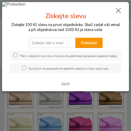
CHCETE NAKOUPIT VĚTŠÍ MNOŽSTVÍ NAŠICH PRODUKTŮ ZA LEPŠÍ
CENU? Klikněte ZDE
Získejte slevu
0
ks
+420 773 794 023
Získejte 100 Kč slevu na první objednávku. Stačí zadat váš email
CZK
za
0 Kč
Pondělí-pátek 9-16 hodin
a při objednávce nad 1000 Kč je sleva vaše.
Menu
Odeslat
Přeji si odebírat novinky e-mailem dle
podmínek zpracování osobních údajů
.
Hledat
Souhlasím se
zpracováním osobních údajů
pro účely registrace.
Úvod
Fotogalerie
Prostěradla
Bavlněné prostěradla
Zavřít