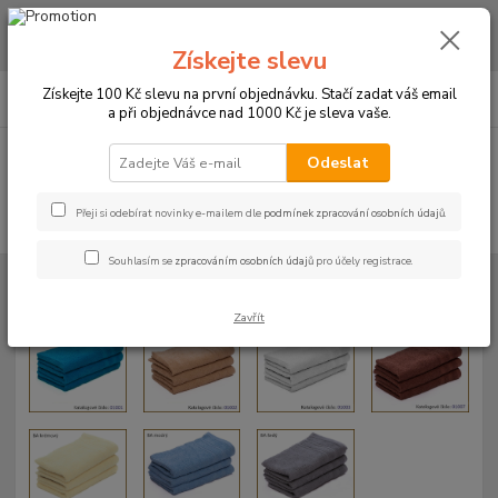
CHCETE NAKOUPIT VĚTŠÍ MNOŽSTVÍ NAŠICH PRODUKTŮ ZA LEPŠÍ
CENU? Klikněte ZDE
Získejte slevu
0
ks
+420 773 794 023
Získejte 100 Kč slevu na první objednávku. Stačí zadat váš email
CZK
za
0 Kč
Pondělí-pátek 9-16 hodin
a při objednávce nad 1000 Kč je sleva vaše.
Menu
Odeslat
Přeji si odebírat novinky e-mailem dle
podmínek zpracování osobních údajů
.
Hledat
Souhlasím se
zpracováním osobních údajů
pro účely registrace.
Úvod
Fotogalerie
Ručníky a osušky
Ručníky 30x50cm
Zavřít