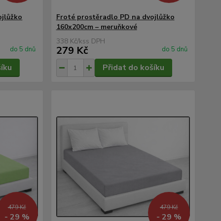
ojlůžko
Froté prostěradlo PD na dvojlůžko
160x200cm – meruňkové
338 Kč
/
ks
279 Kč
do 5 dnů
do 5 dnů
šíku
Přidat do košíku
479 Kč
479 Kč
- 29 %
- 29 %