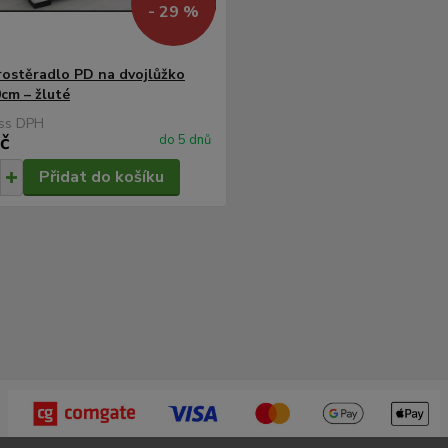
- 29 %
rostěradlo PD na dvojlůžko
cm – žluté
s
č
do 5 dnů
Přidat do košíku