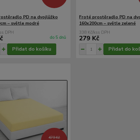
rostěradlo PD na dvojlůžko
Froté prostěradlo PD na dv
cm – světle modré
160x200cm – světle zelené
s
338 Kč
/
ks
č
279 Kč
do 5 dnů
Přidat do košíku
Přidat do ko
479 Kč