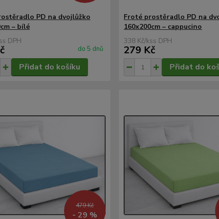
rostěradlo PD na dvojlůžko
Froté prostěradlo PD na dv
cm – bílé
160x200cm – cappucino
s
338 Kč
/
ks
č
279 Kč
do 5 dnů
Přidat do košíku
Přidat do ko
479 Kč
- 29 %