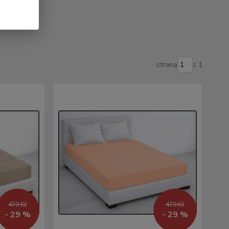
strana
z 1
479 Kč
479 Kč
- 29 %
- 29 %