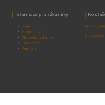
Informace pro zákazníky
Ke staž
O nás
Jak fungují 
Jak nakupovat
Odstoupení 
Obchodní podmínky
Fotogalerie
Kontak
ty