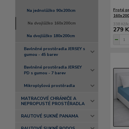
Froté p
Na jednolůžko 90x200cm
160x200
Na dvojlůžko 160x200cm
338 Kč
/
k
279 K
Na dvojlůžko 180x200cm
Bavlněné prostěradla JERSEY s
gumou - 45 barev
Bavlněné prostěradla JERSEY
PD s gumou - 7 barev
Mikroplyšová prostěradla
MATRACOVÉ CHRÁNIČE A
NEPROPUSTÉ PROSTĚRADLA
RAUTOVÉ SUKNĚ PANAMA
RAUTOVÉ SUKNĚ RODOS