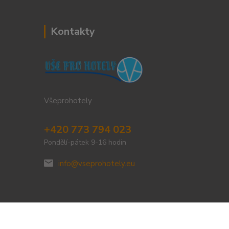
Kontakty
Všeprohotely
+420 773 794 023
Pondělí-pátek 9-16 hodin
info@vseprohotely.eu