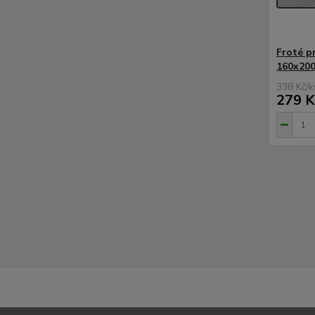
Froté p
160x200
338 Kč
/
k
279 K