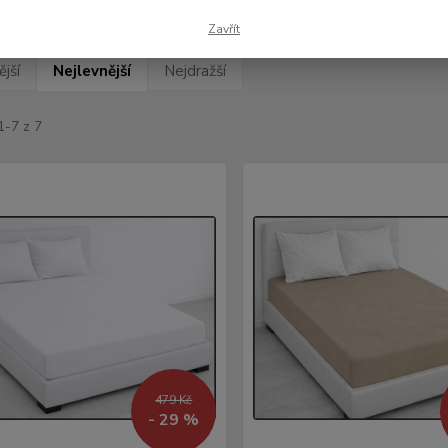
Zavřít
jší
Nejlevnější
Nejdražší
1-7 z 7
479 Kč
- 29 %