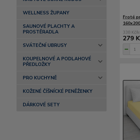
WELLNESS ŽUPANY
Froté p
160x200
SAUNOVÉ PLACHTY A
PROSTĚRADLA
338 Kč
/
k
279 K
SVÁTEČNÍ UBRUSY
KOUPELNOVÉ A PODLAHOVÉ
PŘEDLOŽKY
PRO KUCHYNĚ
KOŽENÉ ČÍŠNÍCKÉ PENĚŽENKY
DÁRKOVÉ SETY