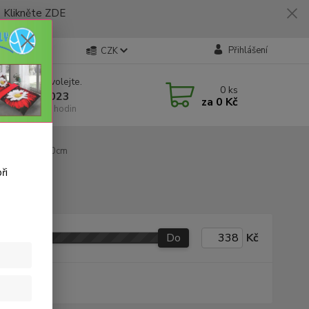
likněte ZDE
Přihlášení
CZK
 si rady? Zavolejte.
0
ks
 773 794 023
za
0 Kč
í-pátek 9-16 hodin
ůžko 160x200cm
ři
Do
Kč
produkt