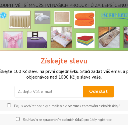
OUPIT VĚTŠÍ MNOŽSTVÍ NAŠICH PRODUKTŮ ZA LEPŠÍ CENU? K
Kontakty
Nevíte
Hledat
+420
Ponděl
Získejte slevu
PROSTĚRADLA
Froté prostěradla PD - 175g/m2 - 7 barev
Na dvojl
ískejte 100 Kč slevu na první objednávku. Stačí zadat váš email a p
vojlůžko 160x200cm
objednávce nad 1000 Kč je sleva vaše.
Odeslat
Kč
Od
Přeji si odebírat novinky e-mailem dle
podmínek zpracování osobních údajů
.
adem
Novinka
Akce
Doprava ZDARMA
TOP 
Souhlasím se
zpracováním osobních údajů
pro účely registrace.