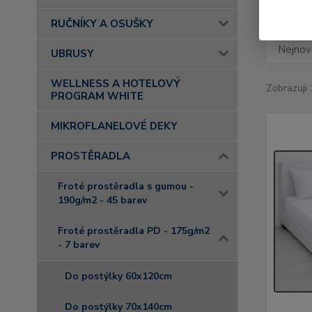
RUČNÍKY A OSUŠKY
Nejnově
UBRUSY
WELLNESS A HOTELOVÝ
Zobrazuji 
PROGRAM WHITE
MIKROFLANELOVÉ DEKY
PROSTĚRADLA
Froté prostěradla s gumou -
190g/m2 - 45 barev
Froté prostěradla PD - 175g/m2
- 7 barev
Do postýlky 60x120cm
Do postýlky 70x140cm