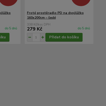
ojlůžko
Froté prostěradlo PD na dvojlůžko
160x200cm – šedé
338 Kč
/
ks
279 Kč
do 5 dnů
do 5 dnů
šíku
Přidat do košíku