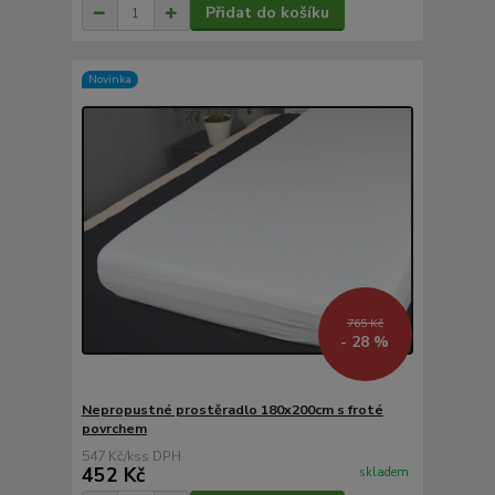
Přidat do košíku
Novinka
765 Kč
- 28 %
Nepropustné prostěradlo 180x200cm s froté
povrchem
547 Kč
/
ks
452 Kč
skladem