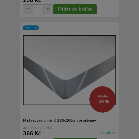
Přidat do košíku
Novinka
621 Kč
- 29 %
Matracový chránič 180x200cm prošívaný
443 Kč
/
ks
366 Kč
skladem