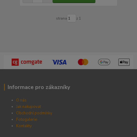
strana
z 1
Informace pro zákazníky
O nás
Jak nakupovat
Obchodní podmínky
Fotogalerie
Kontak
ty