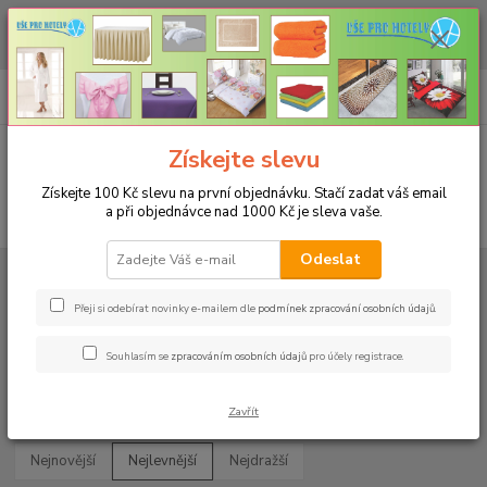
CHCETE NAKOUPIT VĚTŠÍ MNOŽSTVÍ NAŠICH PRODUKTŮ ZA LEPŠÍ
CENU? Klikněte ZDE
0
ks
+420 773 794 023
CZK
za
0 Kč
Pondělí-pátek 9-16 hodin
Menu
Získejte slevu
Získejte 100 Kč slevu na první objednávku. Stačí zadat váš email
a při objednávce nad 1000 Kč je sleva vaše.
Hledat
Odeslat
Úvod
MATRACOVÉ CHRÁNIČE A NEPROPUSTÉ PROSTĚRADLA
Rozměr 180x200cm
Přeji si odebírat novinky e-mailem dle
podmínek zpracování osobních údajů
.
Rozměr 180x200cm
Souhlasím se
zpracováním osobních údajů
pro účely registrace.
Upřesnit parametry
Zavřít
Nejnovější
Nejlevnější
Nejdražší