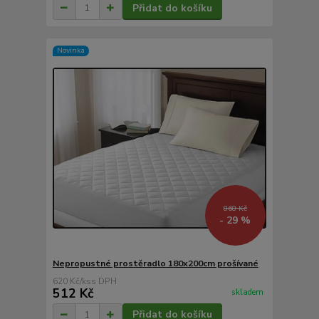
Přidat do košíku
Novinka
868 Kč
- 29 %
Nepropustné prostěradlo 180x200cm prošívané
620 Kč
/
ks
512 Kč
skladem
Přidat do košíku