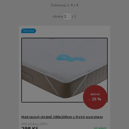
Zobrazuji 1-4 z 4
strana
z 1
Novinka
505 Kč
- 29 %
Matracový chránič 180x200cm s froté povrchem
361 Kč
/
ks
298 Kč
skladem