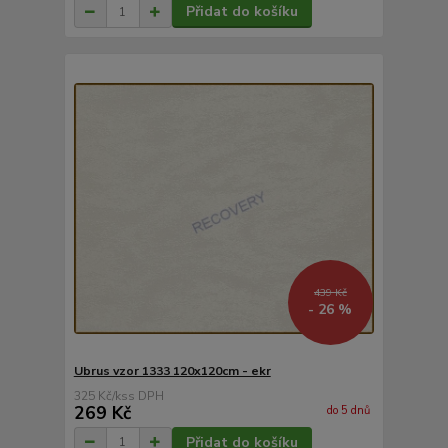
Přidat do košíku
439 Kč
- 26 %
Ubrus vzor 1333 120x120cm - ekr
325 Kč
/
ks
269 Kč
do 5 dnů
Přidat do košíku