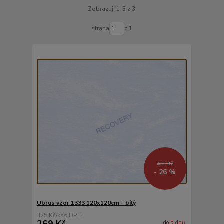
Zobrazuji 1-3 z 3
strana
z 1
439 Kč
- 26 %
Ubrus vzor 1333 120x120cm - bílý
325 Kč
/
ks
269 Kč
do 5 dnů