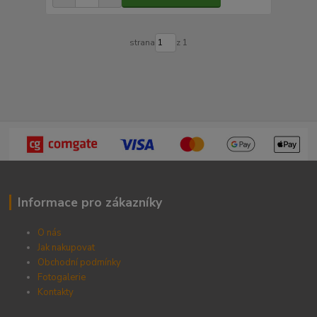
strana
z 1
Informace pro zákazníky
O nás
Jak nakupovat
Obchodní podmínky
Fotogalerie
Kontak
ty