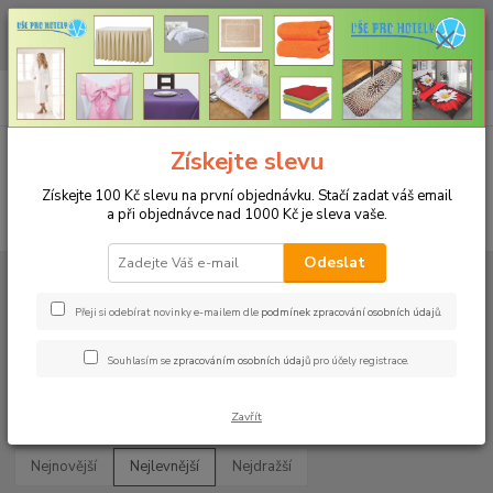
CHCETE NAKOUPIT VĚTŠÍ MNOŽSTVÍ NAŠICH PRODUKTŮ ZA LEPŠÍ
CENU? Klikněte ZDE
0
ks
+420 773 794 023
CZK
za
0 Kč
Pondělí-pátek 9-16 hodin
Menu
Získejte slevu
Získejte 100 Kč slevu na první objednávku. Stačí zadat váš email
a při objednávce nad 1000 Kč je sleva vaše.
Hledat
Odeslat
Úvod
UBRUSY
Slavnostní ubrusy 1333 s vodoodpudivou úpravou
Rozměr 120x120cm
Přeji si odebírat novinky e-mailem dle
podmínek zpracování osobních údajů
.
Rozměr 120x120cm
Souhlasím se
zpracováním osobních údajů
pro účely registrace.
Upřesnit parametry
Zavřít
Nejnovější
Nejlevnější
Nejdražší