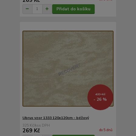
Přidat do košíku
439 Kč
- 26 %
Ubrus vzor 1333 120x120cm - béžový
325 Kč
/
ks
269 Kč
do 5 dnů