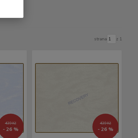
strana
z 1
439 Kč
439 Kč
- 26 %
- 26 %