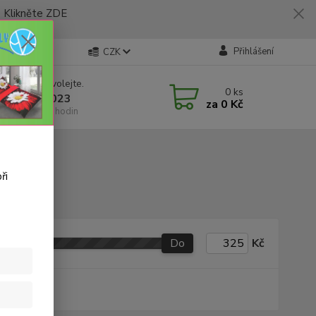
likněte ZDE
Přihlášení
CZK
 si rady? Zavolejte.
0
ks
 773 794 023
za
0 Kč
í-pátek 9-16 hodin
 120x140cm
ři
Do
Kč
produkt