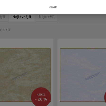
Zavřít
jší
Nejlevnější
Nejdražší
1-3 z 3
439 Kč
- 26 %