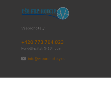
Všeprohotely
+420 773 794 023
Pondělí-pátek 9-16 hodin
info@vseprohotely.eu