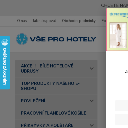
CHCETE NAK
O nás
Jak nakupovat
Obchodní podmínky
Fotogalerie
Úvod
AKCE !! - BÍLÉ HOTELOVÉ
UBRUSY
Z
Roz
TOP PRODUKTY NAŠEHO E-
SHOPU
Cena:
POVLEČENÍ
PRACOVNÍ FLANELOVÉ KOŠILE
Skl
PŘIKRÝVKY A POLŠTÁŘE