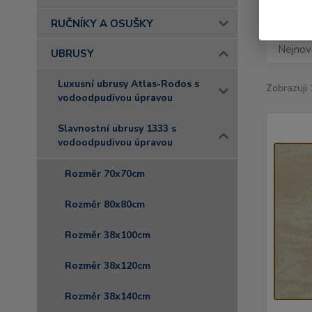
RUČNÍKY A OSUŠKY
Nejnově
UBRUSY
Luxusní ubrusy Atlas-Rodos s
Zobrazuji 
vodoodpudivou úpravou
Slavnostní ubrusy 1333 s
vodoodpudivou úpravou
Rozměr 70x70cm
Rozměr 80x80cm
Rozměr 38x100cm
Rozměr 38x120cm
Rozměr 38x140cm