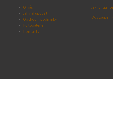
O nás
Jak fungují 
Jak nakupovat
Odstoupení 
Obchodní podmínky
Fotogalerie
Kontak
ty