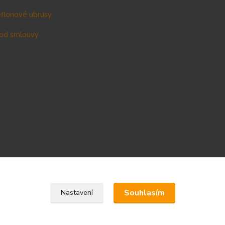
teflonové ubrusy
od smlouvy
Upravit sběr cookies.
Souhlasím
Nastavení