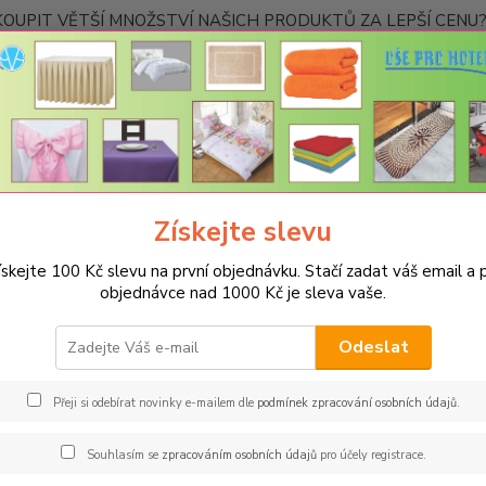
OUPIT VĚTŠÍ MNOŽSTVÍ NAŠICH PRODUKTŮ ZA LEPŠÍ CENU? K
Kontakty
Nevíte
Hledat
+420
Ponděl
Získejte slevu
UBRUSY
Slavnostní ubrusy 1333 s vodoodpudivou úpravou
Rozměr
ískejte 100 Kč slevu na první objednávku. Stačí zadat váš email a p
měr 120x140cm
objednávce nad 1000 Kč je sleva vaše.
Odeslat
Kč
Od
Přeji si odebírat novinky e-mailem dle
podmínek zpracování osobních údajů
.
adem
Novinka
Akce
Doprava ZDARMA
TOP 
Souhlasím se
zpracováním osobních údajů
pro účely registrace.