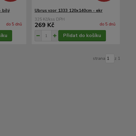
 bílý
Ubrus vzor 1333 120x140cm - ekr
325 Kč
/
ks
269 Kč
do 5 dnů
do 5 dnů
šíku
Přidat do košíku
strana
z 1