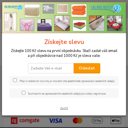
CHCETE NAKOUPIT VĚTŠÍ MNOŽSTVÍ NAŠICH PRODUKTŮ ZA LEPŠÍ
CENU? Klikněte ZDE
0
ks
+420 773 794 023
CZK
za
0 Kč
Pondělí-pátek 9-16 hodin
Menu
Získejte slevu
Získejte 100 Kč slevu na první objednávku. Stačí zadat váš email
a při objednávce nad 1000 Kč je sleva vaše.
Hledat
Odeslat
Úvod
Fotogalerie
Ubrusy
Vzor 117
Přeji si odebírat novinky e-mailem dle
podmínek zpracování osobních údajů
.
Souhlasím se
zpracováním osobních údajů
pro účely registrace.
Zavřít