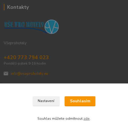
Kontakty
Všeprohotely
+420 773 794 023
Pondělí-pátek 9-16 hodin
info@vseprohotely.eu
Souhlasím
Nastavení
Upravit sběr cookies.
Souhlas můžete odmítnout
zde
.
Vytvořeno na
Eshop-rychle.cz