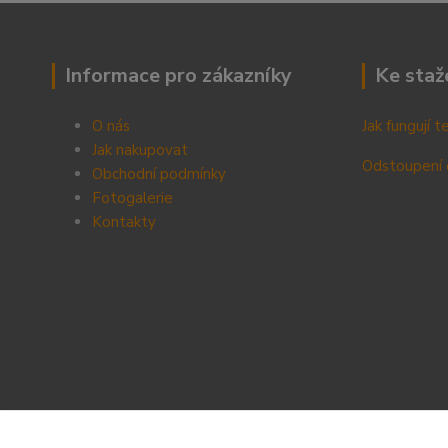
Informace pro zákazníky
Ke staž
O nás
Jak fungují 
Jak nakupovat
Odstoupení 
Obchodní podmínky
Fotogalerie
Kontak
ty