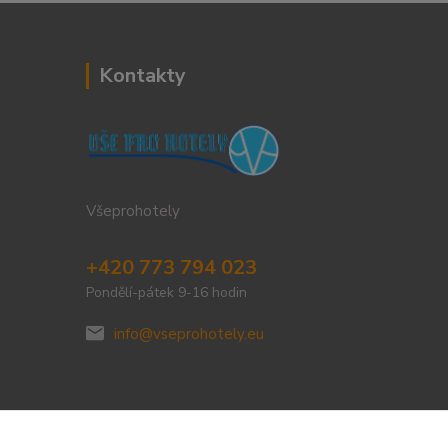
Kontakty
Všeprohotely
+420 773 794 023
Pondělí-pátek 9-16 hodin
info@vseprohotely.eu