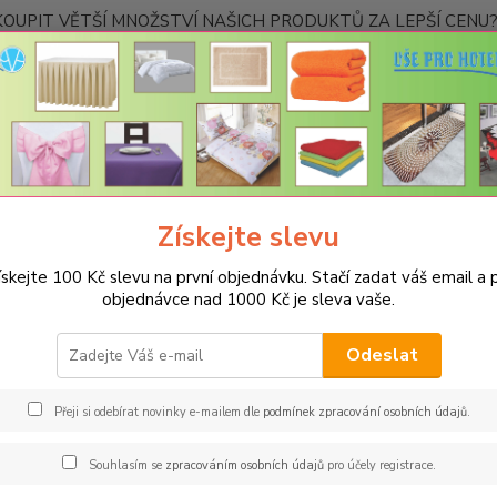
OUPIT VĚTŠÍ MNOŽSTVÍ NAŠICH PRODUKTŮ ZA LEPŠÍ CENU? K
Kontakty
Nevíte
Hledat
+420
Ponděl
Získejte slevu
otogalerie
Koupelnové předložky
Koupelnové předložky barevné
ískejte 100 Kč slevu na první objednávku. Stačí zadat váš email a p
objednávce nad 1000 Kč je sleva vaše.
Odeslat
Přeji si odebírat novinky e-mailem dle
podmínek zpracování osobních údajů
.
Souhlasím se
zpracováním osobních údajů
pro účely registrace.