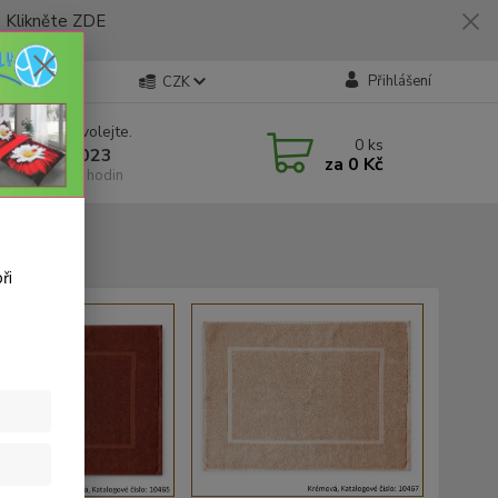
likněte ZDE
Přihlášení
CZK
 si rady? Zavolejte.
0
ks
 773 794 023
za
0 Kč
í-pátek 9-16 hodin
ři