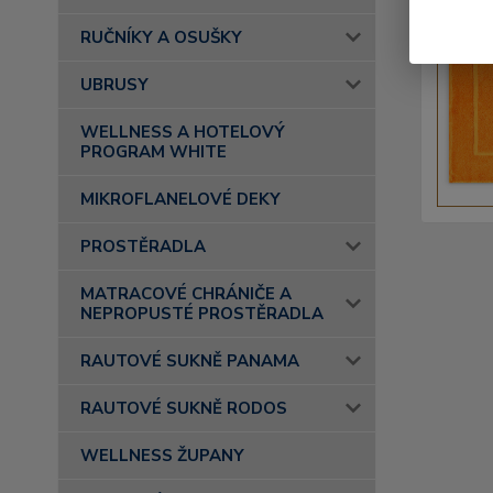
RUČNÍKY A OSUŠKY
UBRUSY
WELLNESS A HOTELOVÝ
PROGRAM WHITE
MIKROFLANELOVÉ DEKY
PROSTĚRADLA
MATRACOVÉ CHRÁNIČE A
NEPROPUSTÉ PROSTĚRADLA
RAUTOVÉ SUKNĚ PANAMA
RAUTOVÉ SUKNĚ RODOS
WELLNESS ŽUPANY