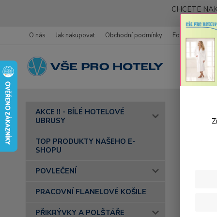
CHCETE NAK
O nás
Jak nakupovat
Obchodní podmínky
Fotogalerie
Úvod
F
AKCE !! - BÍLÉ HOTELOVÉ
UBRUSY
Z
TOP PRODUKTY NAŠEHO E-
SHOPU
POVLEČENÍ
PRACOVNÍ FLANELOVÉ KOŠILE
PŘIKRÝVKY A POLŠTÁŘE