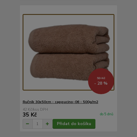
58 Kč
- 28 %
Ručník 30x50cm - cappucino-06 - 500g/m2
42 Kč
/
ks
35 Kč
do 5 dnů
Přidat do košíku