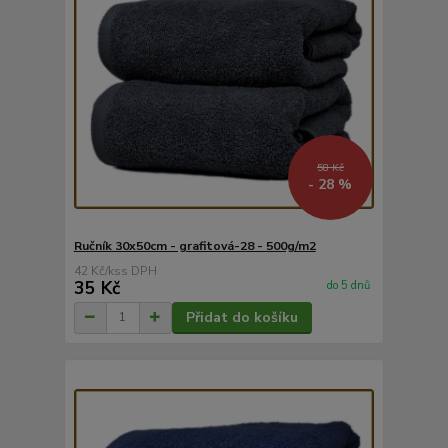
58 Kč
- 28 %
Ručník 30x50cm - grafitová-28 - 500g/m2
42 Kč
/
ks
35 Kč
do 5 dnů
Přidat do košíku