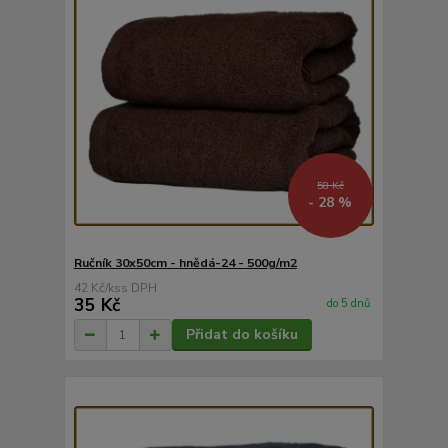
58 Kč
- 28 %
Ručník 30x50cm - hnědá-24 - 500g/m2
42 Kč
/
ks
35 Kč
do 5 dnů
Přidat do košíku