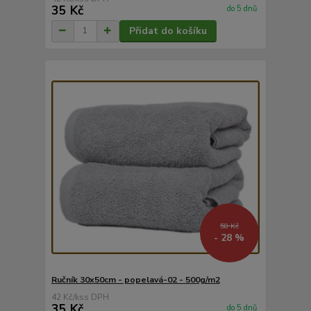
35 Kč
do 5 dnů
Přidat do košíku
58 Kč
- 28 %
Ručník 30x50cm - popelavá-02 - 500g/m2
42 Kč
/
ks
35 Kč
do 5 dnů