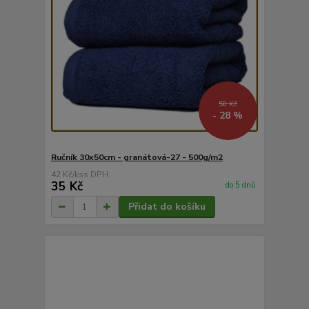
58 Kč
- 28 %
Ručník 30x50cm - granátová-27 - 500g/m2
42 Kč
/
ks
35 Kč
do 5 dnů
Přidat do košíku