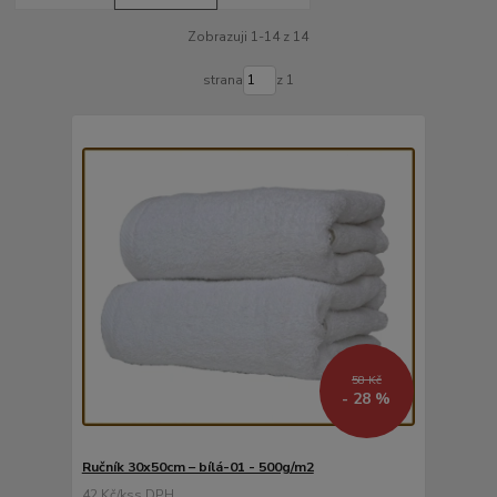
Zobrazuji 1-14 z 14
strana
z 1
58 Kč
- 28 %
Ručník 30x50cm – bílá-01 - 500g/m2
42 Kč
/
ks