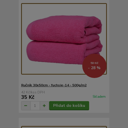
58 Kč
- 28 %
Ručník 30x50cm - fuchsie-14 - 500g/m2
42 Kč
/
ks
35 Kč
Skladem
Přidat do košíku