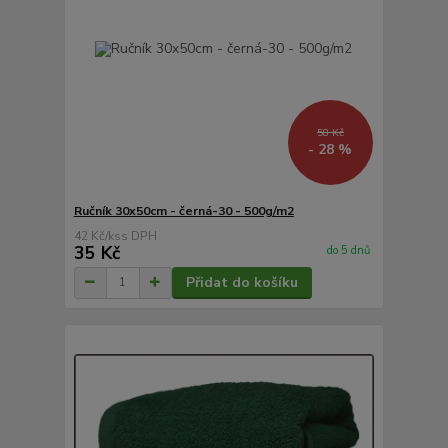
58 Kč
- 28 %
Ručník 30x50cm - černá-30 - 500g/m2
42 Kč
/
ks
35 Kč
do 5 dnů
Přidat do košíku