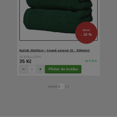
58 Kč
- 28 %
Ručník 30x50cm – tmavě zelená-31 - 500g/m2
42 Kč
/
ks
35 Kč
do 5 dnů
Přidat do košíku
strana
z 1