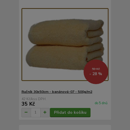
58 Kč
- 28 %
Ručník 30x50cm - banánová-07 - 500g/m2
42 Kč
/
ks
35 Kč
do 5 dnů
Přidat do košíku