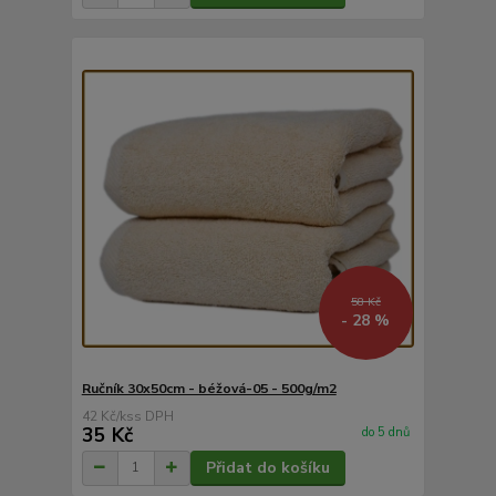
58 Kč
- 28 %
Ručník 30x50cm - béžová-05 - 500g/m2
42 Kč
/
ks
35 Kč
do 5 dnů
Přidat do košíku