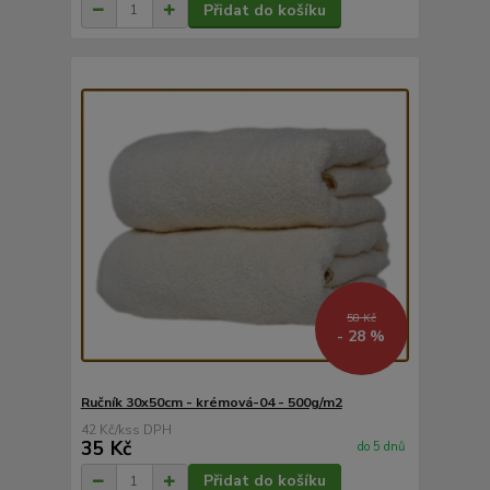
Přidat do košíku
58 Kč
- 28 %
Ručník 30x50cm - krémová-04 - 500g/m2
42 Kč
/
ks
35 Kč
do 5 dnů
Přidat do košíku