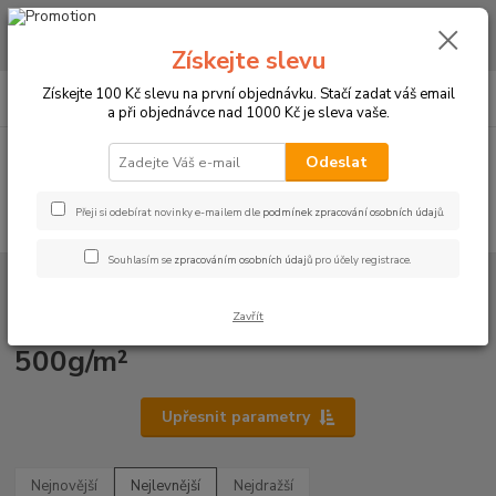
CHCETE NAKOUPIT VĚTŠÍ MNOŽSTVÍ NAŠICH PRODUKTŮ ZA LEPŠÍ
CENU? Klikněte ZDE
Získejte slevu
0
ks
+420 773 794 023
Získejte 100 Kč slevu na první objednávku. Stačí zadat váš email
CZK
za
0 Kč
Pondělí-pátek 9-16 hodin
a při objednávce nad 1000 Kč je sleva vaše.
Menu
Odeslat
Přeji si odebírat novinky e-mailem dle
podmínek zpracování osobních údajů
.
Hledat
Souhlasím se
zpracováním osobních údajů
pro účely registrace.
Úvod
RUČNÍKY A OSUŠKY
Ručníky 30x50cm bez bordury - 500g/m²
Ručníky 30x50cm bez bordury -
Zavřít
500g/m²
Upřesnit parametry
Nejnovější
Nejlevnější
Nejdražší