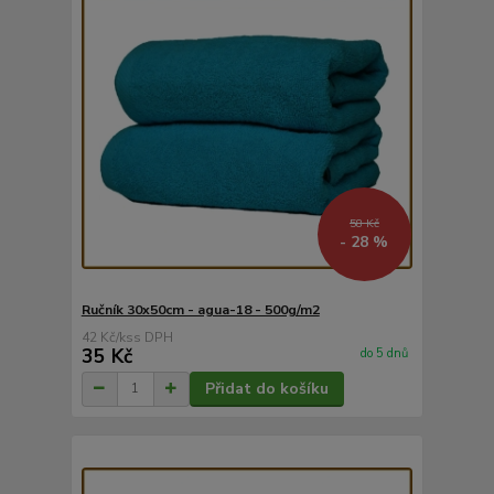
58 Kč
- 28 %
Ručník 30x50cm - agua-18 - 500g/m2
42 Kč
/
ks
35 Kč
do 5 dnů
Přidat do košíku