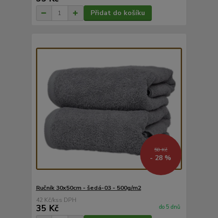
Přidat do košíku
58 Kč
- 28 %
Ručník 30x50cm - šedá-03 - 500g/m2
42 Kč
/
ks
35 Kč
do 5 dnů