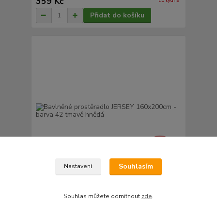
359 Kč
do týdne
Přidat do košíku
586 Kč
- 26 %
Souhlasím
Nastavení
Bavlněné prostěradlo JERSEY 160x200cm - barva
Souhlas můžete odmítnout
zde
.
42 tmavě hnědá
434 Kč
/
ks
do týdne