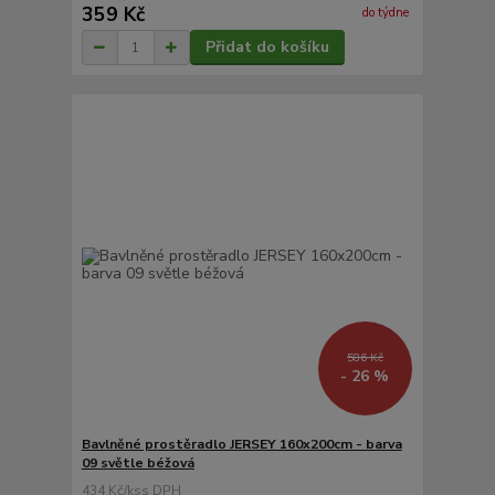
359 Kč
do týdne
Přidat do košíku
586 Kč
- 26 %
Bavlněné prostěradlo JERSEY 160x200cm - barva
09 světle béžová
434 Kč
/
ks