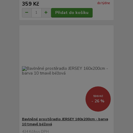
359 Kč
do týdne
Přidat do košíku
586 Kč
- 26 %
Bavlněné prostěradlo JERSEY 160x200cm - barva
10 tmavě béžová
434 Kč
/
ks