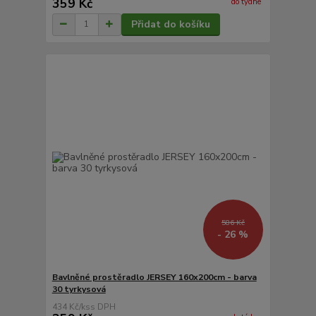
359 Kč
do týdne
Přidat do košíku
586 Kč
- 26 %
Bavlněné prostěradlo JERSEY 160x200cm - barva
30 tyrkysová
434 Kč
/
ks