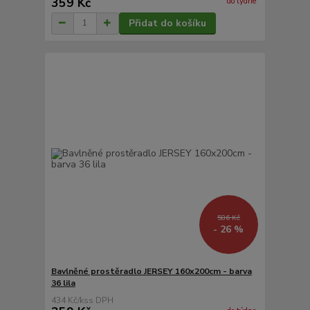
359 Kč
do týdne
Přidat do košíku
586 Kč
- 26 %
Bavlněné prostěradlo JERSEY 160x200cm - barva
36 lila
434 Kč
/
ks