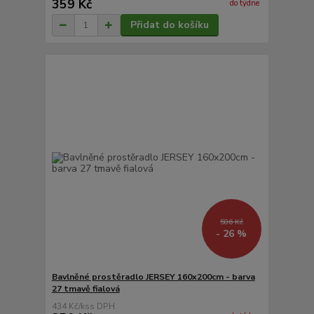
359 Kč
do týdne
Přidat do košíku
586 Kč
- 26 %
Bavlněné prostěradlo JERSEY 160x200cm - barva
27 tmavě fialová
434 Kč
/
ks