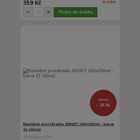
359 Kč
do týdne
Přidat do košíku
586 Kč
- 26 %
Bavlněné prostěradlo JERSEY 160x200cm - barva
21 růžová
434 Kč
/
ks