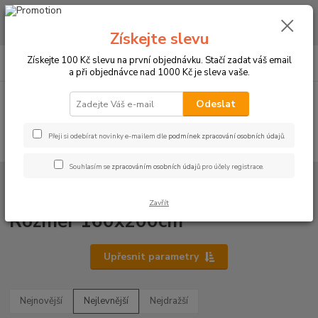
CHCETE NAKOUPIT VĚTŠÍ MNOŽSTVÍ NAŠICH PRODUKTŮ ZA LEPŠÍ
CENU? Klikněte ZDE
Získejte slevu
0
ks
+420 773 794 023
Získejte 100 Kč slevu na první objednávku. Stačí zadat váš email
CZK
za
0 Kč
Pondělí-pátek 9-16 hodin
a při objednávce nad 1000 Kč je sleva vaše.
Menu
Odeslat
Přeji si odebírat novinky e-mailem dle
podmínek zpracování osobních údajů
.
Hledat
Souhlasím se
zpracováním osobních údajů
pro účely registrace.
Úvod
PROSTĚRADLA
Bavlněné prostěradla JERSEY s gumou - 45 barev
Rozměr 160x200cm
Zavřít
Rozměr 160x200cm
Upřesnit parametry
Nejnovější
Nejlevnější
Nejdražší