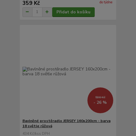
359 Kč
do týdne
Přidat do košíku
586 Kč
- 26 %
Bavlněné prostěradlo JERSEY 160x200cm - barva
18 světle růžová
434 Kč
/
ks