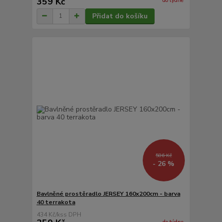
359 Kč
do týdne
Přidat do košíku
586 Kč
- 26 %
Bavlněné prostěradlo JERSEY 160x200cm - barva
40 terrakota
434 Kč
/
ks