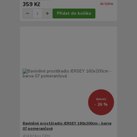
359 Kč
do týdne
Přidat do košíku
586 Kč
- 26 %
Bavlněné prostěradlo JERSEY 160x200cm - barva
07 pomerančová
434 Kč
/
ks