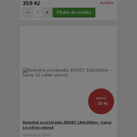
359 Kč
do týdne
Přidat do košíku
586 Kč
- 26 %
Bavlněné prostěradlo JERSEY 160x200cm - barva
14 světle olivová
434 Kč
/
ks