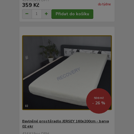
359 Kč
do týdne
Přidat do košíku
586 Kč
- 26 %
Bavlněné prostěradlo JERSEY 160x200cm - barva
02 ekr
434 Kč
/
ks