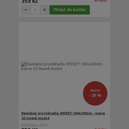
359 Kč
do týdne
Přidat do košíku
586 Kč
- 26 %
Bavlněné prostěradlo JERSEY 160x200cm - barva
32 tmavě modrá
434 Kč
/
ks