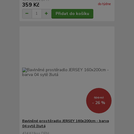
359 Kč
do týdne
Přidat do košíku
586 Kč
- 26 %
Bavlněné prostěradlo JERSEY 160x200cm - barva
04 sytě žlutá
434 Kč
/
ks