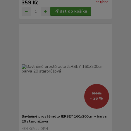
359 Kč
do týdne
Přidat do košíku
586 Kč
- 26 %
Bavlněné prostěradlo JERSEY 160x200cm - barva
20 starorůžová
434 Kč
/
ks