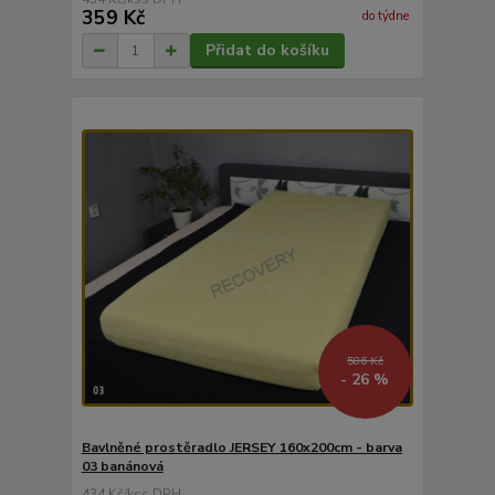
359 Kč
do týdne
Přidat do košíku
586 Kč
- 26 %
Bavlněné prostěradlo JERSEY 160x200cm - barva
03 banánová
434 Kč
/
ks