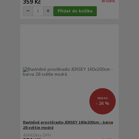
359 Kč
do týdne
Přidat do košíku
586 Kč
- 26 %
Bavlněné prostěradlo JERSEY 160x200cm - barva
28 světle modrá
434 Kč
/
ks