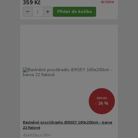
359 Kč
do týdne
Přidat do košíku
586 Kč
- 26 %
Bavlněné prostěradlo JERSEY 160x200cm - barva
22 fialová
434 Kč
/
ks