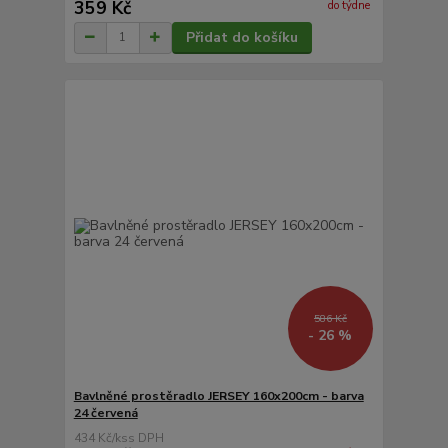
359 Kč
do týdne
Přidat do košíku
586 Kč
- 26 %
Bavlněné prostěradlo JERSEY 160x200cm - barva
24 červená
434 Kč
/
ks