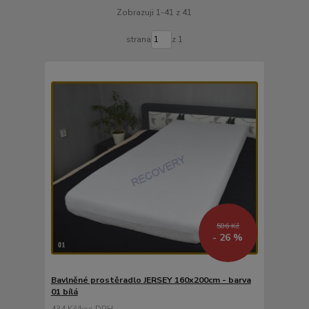
Zobrazuji 1-41 z 41
strana
z 1
586 Kč
- 26 %
Bavlněné prostěradlo JERSEY 160x200cm - barva
01 bílá
434 Kč
/
ks