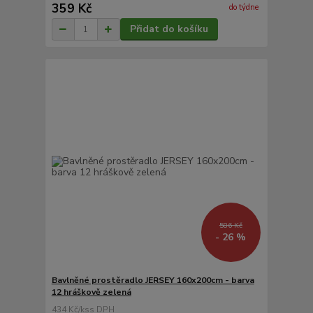
359 Kč
do týdne
Přidat do košíku
586 Kč
- 26 %
Bavlněné prostěradlo JERSEY 160x200cm - barva
12 hráškově zelená
434 Kč
/
ks