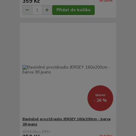
359 Kč
do týdne
Přidat do košíku
586 Kč
- 26 %
Bavlněné prostěradlo JERSEY 160x200cm - barva
38 jeans
434 Kč
/
ks