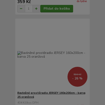
359 Kč
do týdne
Přidat do košíku
586 Kč
- 26 %
Bavlněné prostěradlo JERSEY 160x200cm - barva
25 oranžová
434 Kč
/
ks