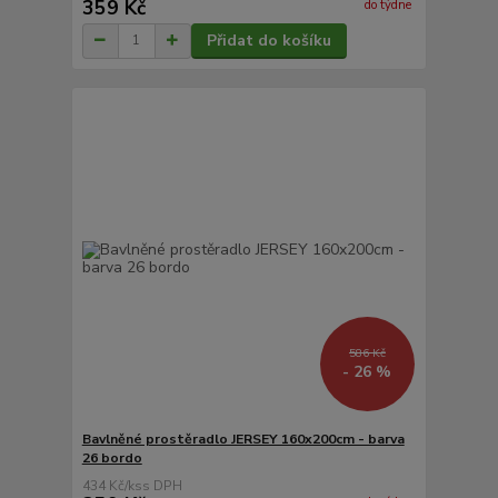
359 Kč
do týdne
Přidat do košíku
586 Kč
- 26 %
Bavlněné prostěradlo JERSEY 160x200cm - barva
26 bordo
434 Kč
/
ks