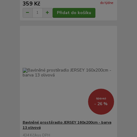
359 Kč
do týdne
Přidat do košíku
586 Kč
- 26 %
Bavlněné prostěradlo JERSEY 160x200cm - barva
13 olivová
434 Kč
/
ks