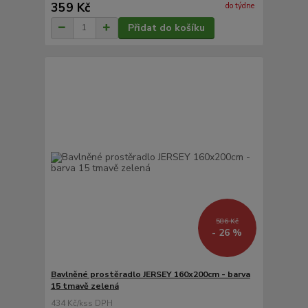
359 Kč
do týdne
Přidat do košíku
586 Kč
- 26 %
Bavlněné prostěradlo JERSEY 160x200cm - barva
15 tmavě zelená
434 Kč
/
ks