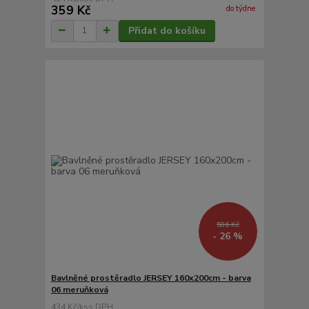
359 Kč
do týdne
Přidat do košíku
586 Kč
- 26 %
Bavlněné prostěradlo JERSEY 160x200cm - barva
06 meruňková
434 Kč
/
ks