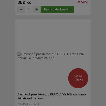
359 Kč
do týdne
Přidat do košíku
586 Kč
- 26 %
Bavlněné prostěradlo JERSEY 160x200cm - barva
16 lahvově zelená
434 Kč
/
ks