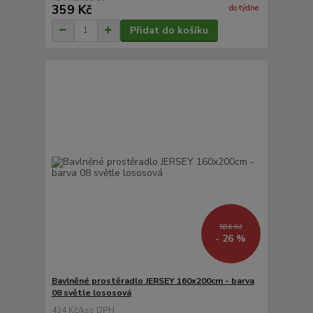
359 Kč
do týdne
Přidat do košíku
586 Kč
- 26 %
Bavlněné prostěradlo JERSEY 160x200cm - barva
08 světle lososová
434 Kč
/
ks