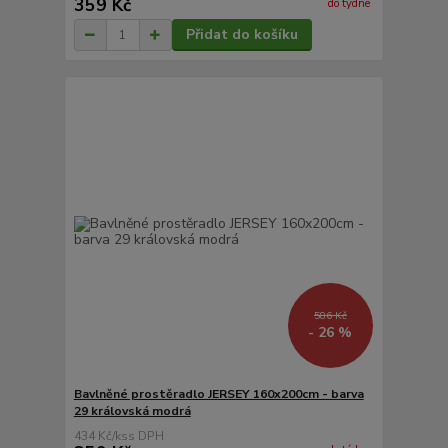
359 Kč
do týdne
Přidat do košíku
586 Kč
- 26 %
Bavlněné prostěradlo JERSEY 160x200cm - barva
29 královská modrá
434 Kč
/
ks