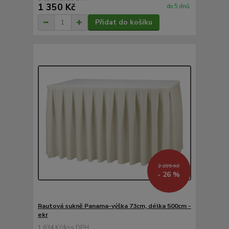
1 350 Kč
do 5 dnů
Přidat do košíku
2 205 Kč
- 26 %
Rautová sukně Panama-výška 73cm, délka 500cm -
ekr
1 634 Kč
/
ks