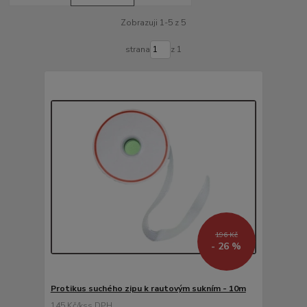
Zobrazuji 1-5 z 5
strana
z 1
196 Kč
- 26 %
Protikus suchého zipu k rautovým sukním - 10m
145 Kč
/
ks