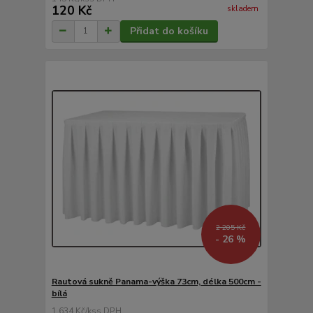
120 Kč
skladem
Přidat do košíku
2 205 Kč
- 26 %
Rautová sukně Panama-výška 73cm, délka 500cm -
bílá
1 634 Kč
/
ks