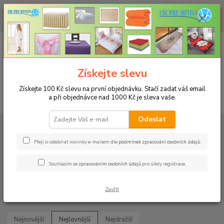
CHCETE NAKOUPIT VĚTŠÍ MNOŽSTVÍ NAŠICH PRODUKTŮ ZA LEPŠÍ
CENU? Klikněte ZDE
0
ks
+420 773 794 023
CZK
za
0 Kč
Pondělí-pátek 9-16 hodin
Menu
Získejte slevu
Získejte 100 Kč slevu na první objednávku. Stačí zadat váš email
a při objednávce nad 1000 Kč je sleva vaše.
Hledat
Odeslat
Úvod
RAUTOVÉ SUKNĚ PANAMA
Rautová sukně Panama 73x500cm
Rautová sukně Panama
Přeji si odebírat novinky e-mailem dle
podmínek zpracování osobních údajů
.
73x500cm
Souhlasím se
zpracováním osobních údajů
pro účely registrace.
Upřesnit parametry
Zavřít
Nejnovější
Nejlevnější
Nejdražší