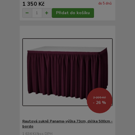
1 350 Kč
do 5 dnů
Přidat do košíku
2 205 Kč
- 26 %
Rautová sukně Panama-výška 73cm, délka 500cm -
bordo
1 634 Kč
/
ks