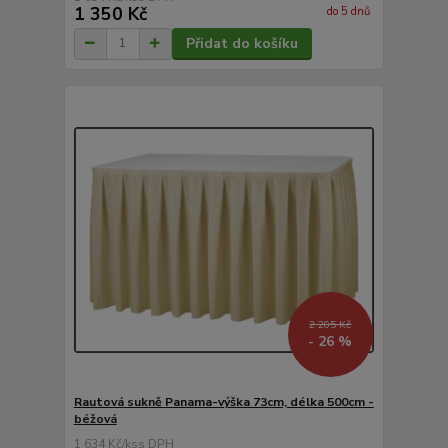
1 350 Kč
do 5 dnů
Přidat do košíku
2 205 Kč
- 26 %
Rautová sukně Panama-výška 73cm, délka 500cm -
béžová
1 634 Kč
/
ks