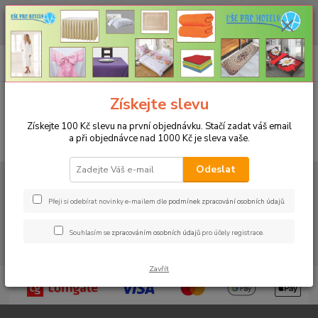
CHCETE NAKOUPIT VĚTŠÍ MNOŽSTVÍ NAŠICH PRODUKTŮ ZA LEPŠÍ
CENU? Klikněte ZDE
0
ks
+420 773 794 023
CZK
za
0 Kč
Pondělí-pátek 9-16 hodin
Menu
Získejte slevu
Získejte 100 Kč slevu na první objednávku. Stačí zadat váš email
a při objednávce nad 1000 Kč je sleva vaše.
Hledat
Odeslat
Úvod
Fotogalerie
Přikrývky a polštáře
Přeji si odebírat novinky e-mailem dle
podmínek zpracování osobních údajů
.
Souhlasím se
zpracováním osobních údajů
pro účely registrace.
Zavřít