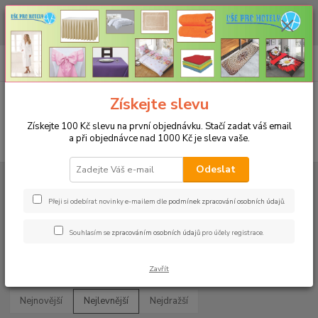
CHCETE NAKOUPIT VĚTŠÍ MNOŽSTVÍ NAŠICH PRODUKTŮ ZA LEPŠÍ
CENU? Klikněte ZDE
0
ks
+420 773 794 023
CZK
za
0 Kč
Pondělí-pátek 9-16 hodin
Menu
Získejte slevu
Získejte 100 Kč slevu na první objednávku. Stačí zadat váš email
a při objednávce nad 1000 Kč je sleva vaše.
Hledat
Odeslat
Úvod
UBRUSY
Luxusní ubrusy Atlas-Rodos s vodoodpudivou úpravou
Rozměr 38x180cm
Přeji si odebírat novinky e-mailem dle
podmínek zpracování osobních údajů
.
Rozměr 38x180cm
Souhlasím se
zpracováním osobních údajů
pro účely registrace.
Upřesnit parametry
Zavřít
Nejnovější
Nejlevnější
Nejdražší