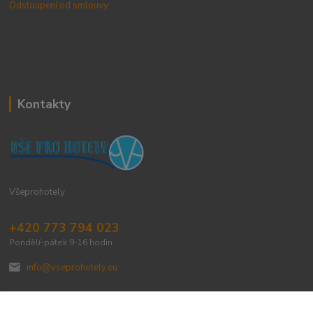
Odstoupení od smlouvy
Kontakty
Všeprohotely
+420 773 794 023
Pondělí-pátek 9-16 hodin
info@vseprohotely.eu