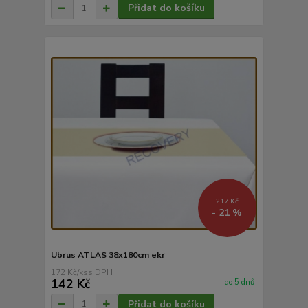
Přidat do košíku
217 Kč
- 21 %
Ubrus ATLAS 38x180cm ekr
172 Kč
/
ks
142 Kč
do 5 dnů
Přidat do košíku