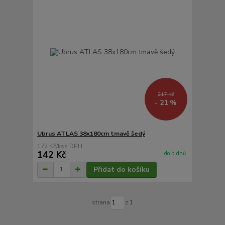
217 Kč
- 21 %
Ubrus ATLAS 38x180cm tmavě šedý
172 Kč
/
ks
142 Kč
do 5 dnů
Přidat do košíku
strana
z 1