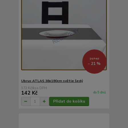
217 Kč
- 21 %
Ubrus ATLAS 38x180cm světle šedý
172 Kč
/
ks
142 Kč
do 5 dnů
Přidat do košíku