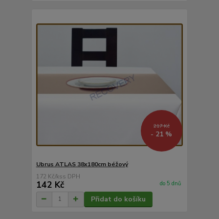
217 Kč
- 21 %
Ubrus ATLAS 38x180cm béžový
172 Kč
/
ks
142 Kč
do 5 dnů
Přidat do košíku