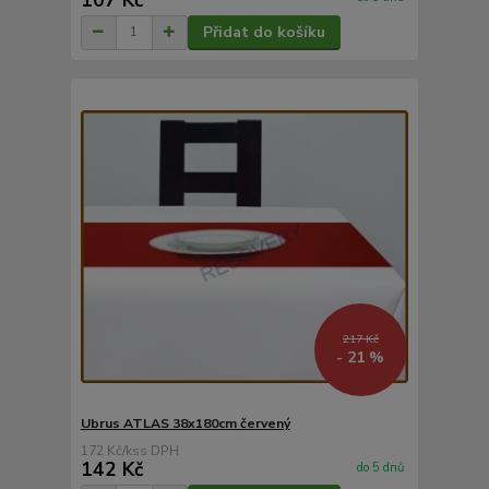
Přidat do košíku
217 Kč
- 21 %
Ubrus ATLAS 38x180cm červený
172 Kč
/
ks
142 Kč
do 5 dnů