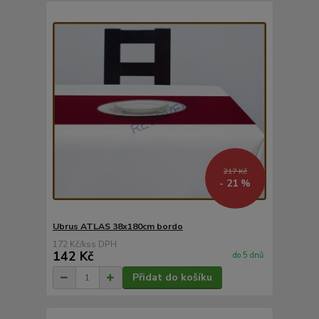
217 Kč
- 21 %
Ubrus ATLAS 38x180cm bordo
172 Kč
/
ks
142 Kč
do 5 dnů
Přidat do košíku