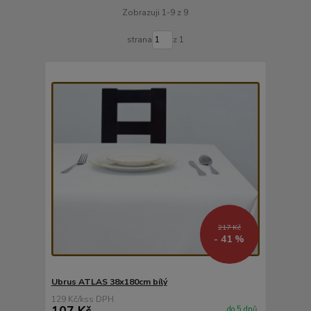
Zobrazuji 1-9 z 9
strana
z 1
217 Kč
- 41 %
Ubrus ATLAS 38x180cm bílý
129 Kč
/
ks
107 Kč
do 5 dnů