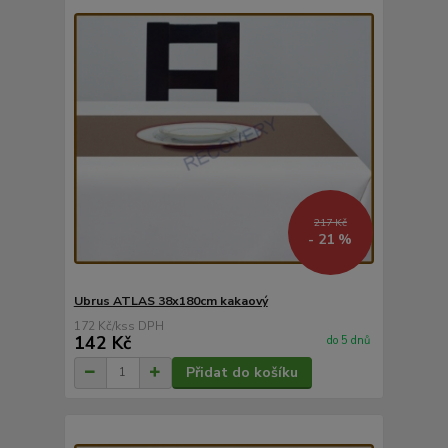
217 Kč
- 21 %
Ubrus ATLAS 38x180cm kakaový
172 Kč
/
ks
142 Kč
do 5 dnů
Přidat do košíku