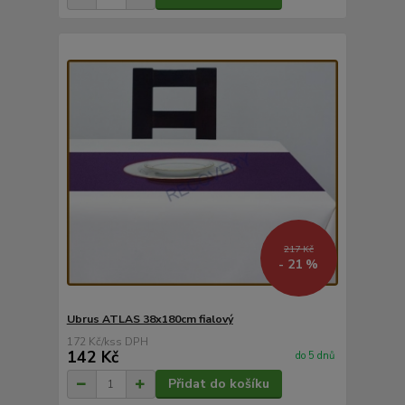
217 Kč
- 21 %
Ubrus ATLAS 38x180cm fialový
172 Kč
/
ks
142 Kč
do 5 dnů
Přidat do košíku