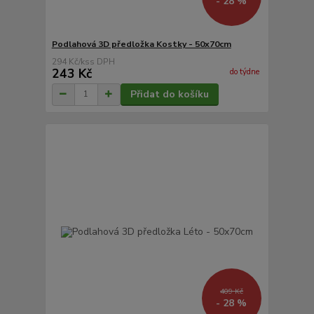
- 28 %
Podlahová 3D předložka Kostky - 50x70cm
294 Kč
/
ks
243 Kč
do týdne
Přidat do košíku
409 Kč
- 28 %