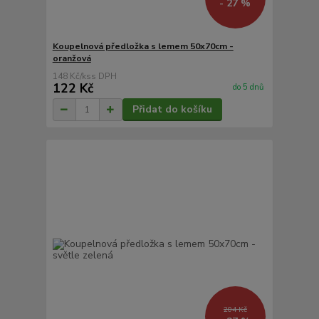
- 27 %
Koupelnová předložka s lemem 50x70cm -
oranžová
148 Kč
/
ks
122 Kč
do 5 dnů
Přidat do košíku
204 Kč