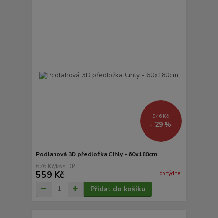
946 Kč
- 29 %
Podlahová 3D předložka Cihly - 60x180cm
676 Kč
/
ks
559 Kč
do týdne
Přidat do košíku