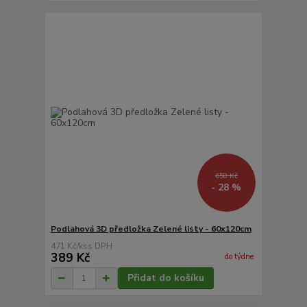
658 Kč
- 28 %
Podlahová 3D předložka Zelené listy - 60x120cm
471 Kč
/
ks
389 Kč
do týdne
Přidat do košíku