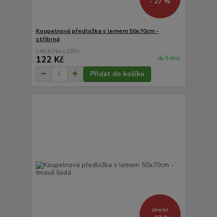
- 27 %
Koupelnová předložka s lemem 50x70cm -
stříbrná
148 Kč
/
ks
122 Kč
do 5 dnů
Přidat do košíku
204 Kč