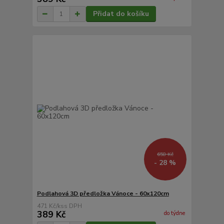
Přidat do košíku
658 Kč
- 28 %
Podlahová 3D předložka Vánoce - 60x120cm
471 Kč
/
ks
389 Kč
do týdne