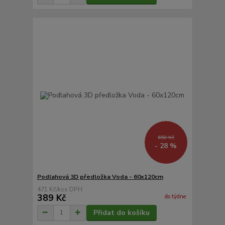
658 Kč
- 28 %
Podlahová 3D předložka Voda - 60x120cm
471 Kč
/
ks
389 Kč
do týdne
Přidat do košíku