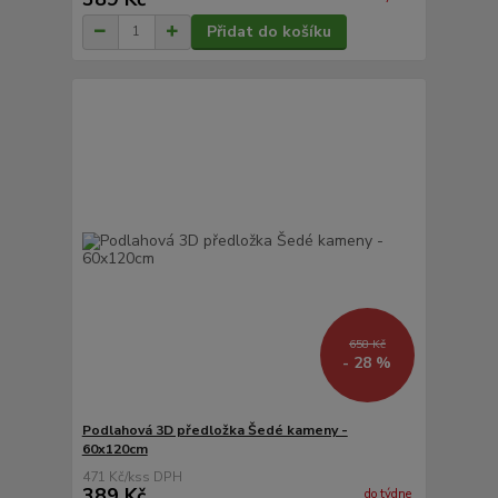
Přidat do košíku
658 Kč
- 28 %
Podlahová 3D předložka Šedé kameny -
60x120cm
471 Kč
/
ks
389 Kč
do týdne