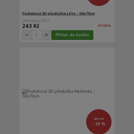
Podlahová 3D předložka Léto - 50x70cm
294 Kč
/
ks
243 Kč
do týdne
Přidat do košíku
409 Kč
- 28 %