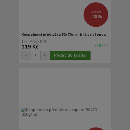
195 Kč
- 26 %
Koupelnová předložka 50x70cm - bílá se stopou
144 Kč
/
ks
119 Kč
do 5 dnů
Přidat do košíku