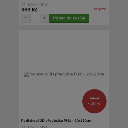
471 Kč
/
ks
389 Kč
do týdne
Přidat do košíku
658 Kč
- 28 %
Podlahová 3D předložka Pláž - 60x120cm
471 Kč
/
ks