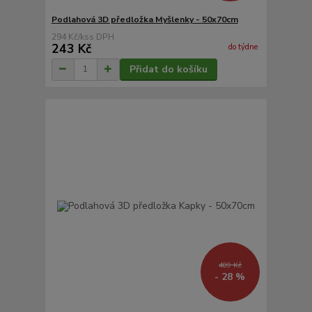
Podlahová 3D předložka Myšlenky - 50x70cm
294 Kč
/
ks
243 Kč
do týdne
Přidat do košíku
409 Kč
- 28 %