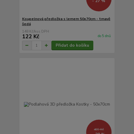
- 27 %
Koupelnová předložka s lemem 50x70cm - tmavě
šedá
148 Kč
/
ks
122 Kč
do 5 dnů
Přidat do košíku
409 Kč