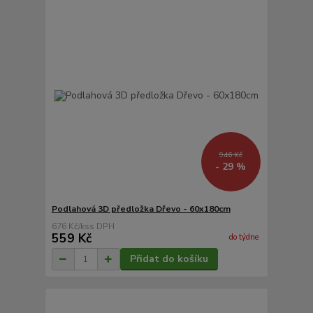
946 Kč
- 29 %
Podlahová 3D předložka Dřevo - 60x180cm
676 Kč
/
ks
559 Kč
do týdne
Přidat do košíku