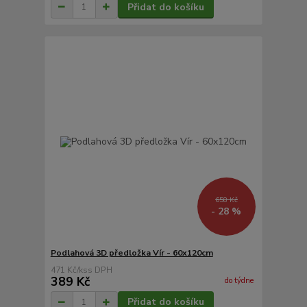
Přidat do košíku
658 Kč
- 28 %
Podlahová 3D předložka Vír - 60x120cm
471 Kč
/
ks
389 Kč
do týdne
Přidat do košíku