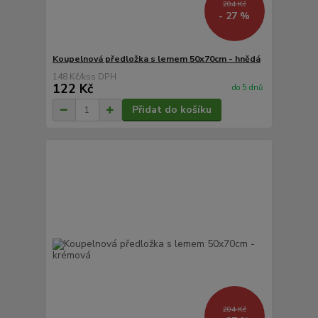
204 Kč
- 27 %
Koupelnová předložka s lemem 50x70cm - hnědá
148 Kč
/
ks
122 Kč
do 5 dnů
Přidat do košíku
204 Kč