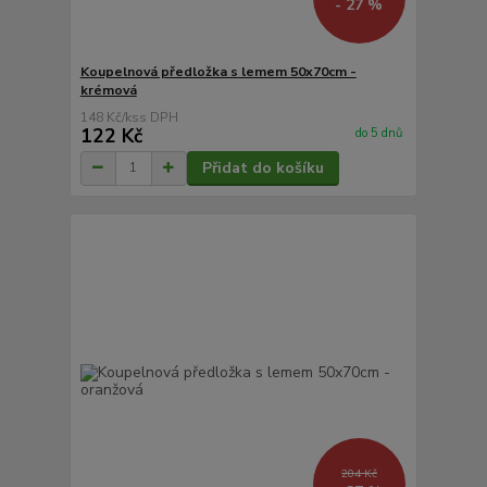
- 27 %
Koupelnová předložka s lemem 50x70cm -
krémová
148 Kč
/
ks
122 Kč
do 5 dnů
Přidat do košíku
204 Kč