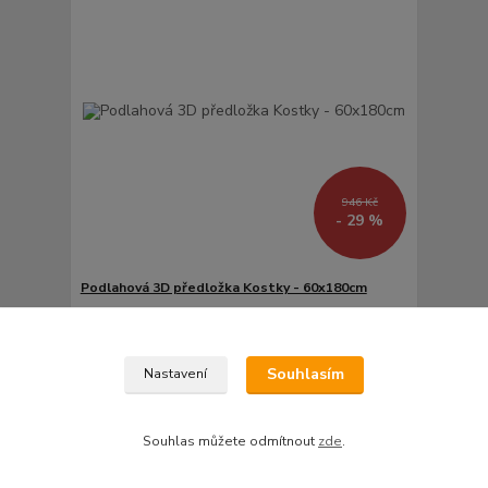
946 Kč
- 29 %
Podlahová 3D předložka Kostky - 60x180cm
676 Kč
/
ks
559 Kč
do týdne
Přidat do košíku
Souhlasím
Nastavení
Souhlas můžete odmítnout
zde
.