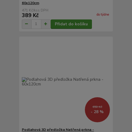
60x120cm
471 Kč
/
ks
389 Kč
do týdne
Přidat do košíku
658 Kč
- 28 %
Podlahová 3D předložka Natřená prkna -