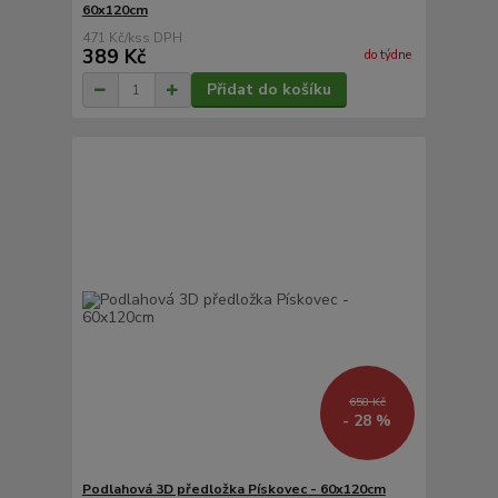
60x120cm
471 Kč
/
ks
389 Kč
do týdne
Přidat do košíku
658 Kč
- 28 %
Podlahová 3D předložka Pískovec - 60x120cm