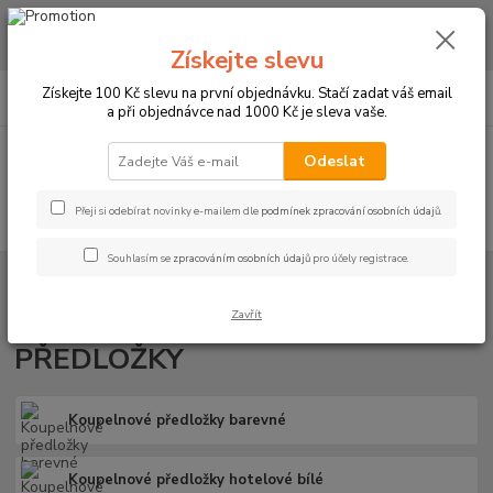
CHCETE NAKOUPIT VĚTŠÍ MNOŽSTVÍ NAŠICH PRODUKTŮ ZA LEPŠÍ
CENU? Klikněte ZDE
Získejte slevu
0
ks
+420 773 794 023
Získejte 100 Kč slevu na první objednávku. Stačí zadat váš email
CZK
za
0 Kč
Pondělí-pátek 9-16 hodin
a při objednávce nad 1000 Kč je sleva vaše.
Menu
Odeslat
Přeji si odebírat novinky e-mailem dle
podmínek zpracování osobních údajů
.
Hledat
Souhlasím se
zpracováním osobních údajů
pro účely registrace.
Úvod
KOUPELNOVÉ A PODLAHOVÉ PŘEDLOŽKY
KOUPELNOVÉ A PODLAHOVÉ
Zavřít
PŘEDLOŽKY
Koupelnové předložky barevné
Koupelnové předložky hotelové bílé