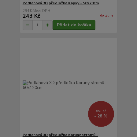
Podlahová 3D předložka Kapky - 50x70cm
294 Kč
/
ks
243 Kč
do týdne
Přidat do košíku
658 Kč
- 28 %
Podlahová 3D předložka Koruny stromů -