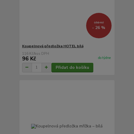
156 Kč
- 26 %
Koupelnová předložka HOTEL bílá
116 Kč
/
ks
96 Kč
do týdne
Přidat do košíku