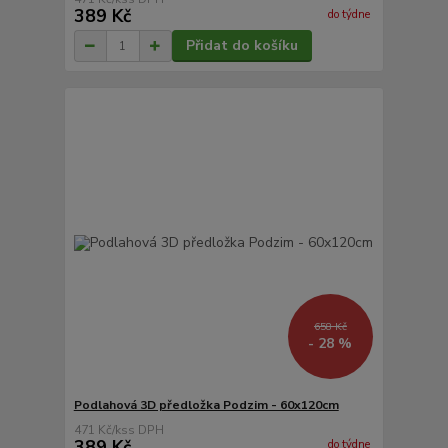
389 Kč
do týdne
Přidat do košíku
658 Kč
- 28 %
Podlahová 3D předložka Podzim - 60x120cm
471 Kč
/
ks
389 Kč
do týdne