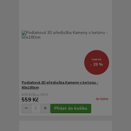
946 Kč
- 29 %
Podlahová 3D předložka Kameny v betonu -
60x180cm
676 Kč
/
ks
559 Kč
do týdne
Přidat do košíku