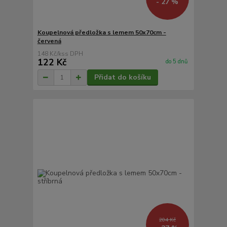
- 27 %
Koupelnová předložka s lemem 50x70cm -
červená
148 Kč
/
ks
122 Kč
do 5 dnů
Přidat do košíku
204 Kč