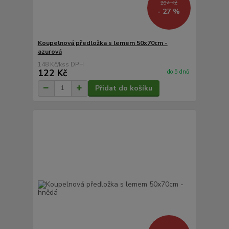
204 Kč
- 27 %
Koupelnová předložka s lemem 50x70cm -
azurová
148 Kč
/
ks
122 Kč
do 5 dnů
Přidat do košíku