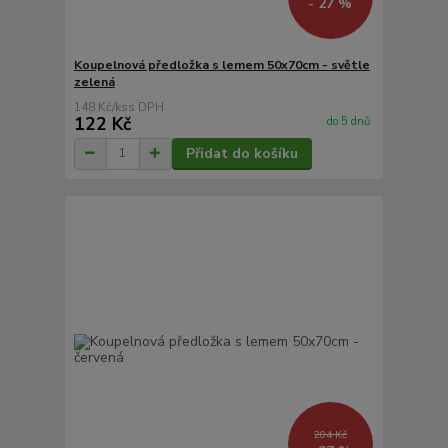
- 27 %
Koupelnová předložka s lemem 50x70cm - světle
zelená
148 Kč
/
ks
122 Kč
do 5 dnů
Přidat do košíku
204 Kč