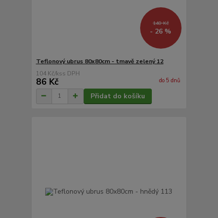
140 Kč
- 26 %
Teflonový ubrus 80x80cm - tmavě zelený 12
104 Kč
/
ks
86 Kč
do 5 dnů
Přidat do košíku