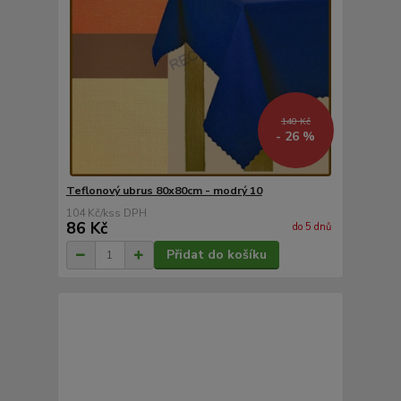
140 Kč
- 26 %
Teflonový ubrus 80x80cm - modrý 10
104 Kč
/
ks
86 Kč
do 5 dnů
Přidat do košíku