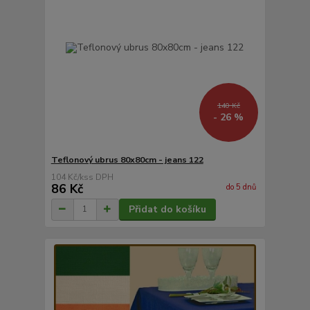
140 Kč
- 26 %
Teflonový ubrus 80x80cm - jeans 122
104 Kč
/
ks
86 Kč
do 5 dnů
Přidat do košíku