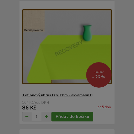
140 Kč
- 26 %
Teflonový ubrus 80x80cm - akvamarin 8
104 Kč
/
ks
86 Kč
do 5 dnů
Přidat do košíku