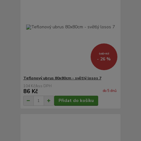
140 Kč
- 26 %
Teflonový ubrus 80x80cm - světlý losos 7
104 Kč
/
ks
86 Kč
do 5 dnů
Přidat do košíku