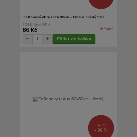
Teflonový ubrus 80x80cm - tmavě hnědý 128
104 Kč
/
ks
86 Kč
do 5 dnů
Přidat do košíku
140 Kč
- 26 %