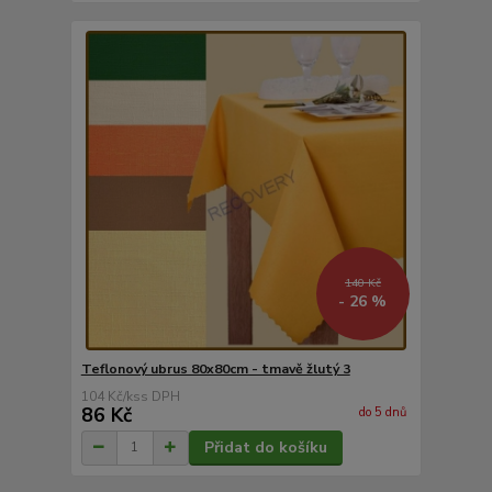
140 Kč
- 26 %
Teflonový ubrus 80x80cm - tmavě žlutý 3
104 Kč
/
ks
86 Kč
do 5 dnů
Přidat do košíku