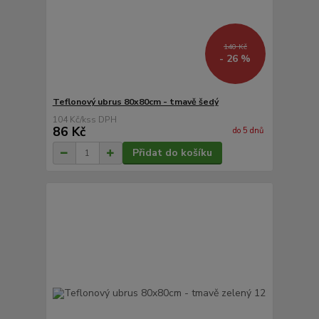
140 Kč
- 26 %
Teflonový ubrus 80x80cm - tmavě šedý
104 Kč
/
ks
86 Kč
do 5 dnů
Přidat do košíku