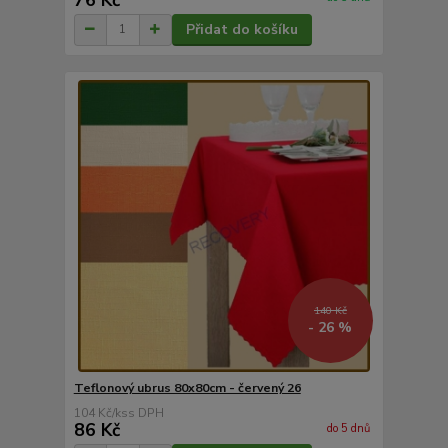
Přidat do košíku
140 Kč
- 26 %
Teflonový ubrus 80x80cm - červený 26
104 Kč
/
ks
86 Kč
do 5 dnů