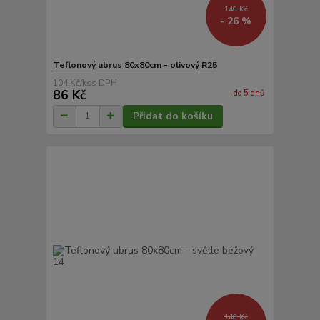
140 Kč
- 26 %
Teflonový ubrus 80x80cm - olivový R25
104 Kč
/
ks
86 Kč
do 5 dnů
Přidat do košíku
140 Kč