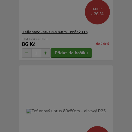
140 Kč
- 26 %
Teflonový ubrus 80x80cm - hnědý 113
104 Kč
/
ks
86 Kč
do 5 dnů
Přidat do košíku