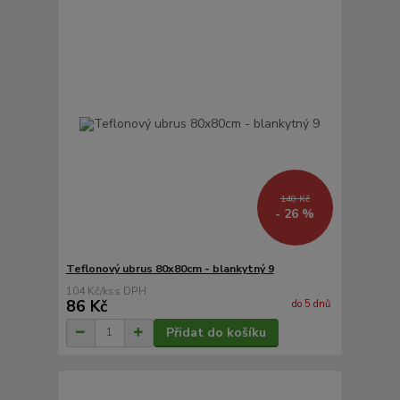
140 Kč
- 26 %
Teflonový ubrus 80x80cm - blankytný 9
104 Kč
/
ks
86 Kč
do 5 dnů
Přidat do košíku