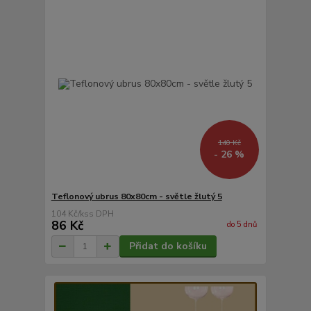
140 Kč
- 26 %
Teflonový ubrus 80x80cm - světle žlutý 5
104 Kč
/
ks
86 Kč
do 5 dnů
Přidat do košíku