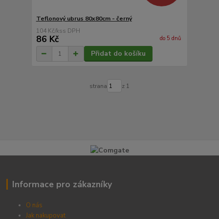
Teflonový ubrus 80x80cm - černý
104 Kč
/
ks
86 Kč
do 5 dnů
Přidat do košíku
strana
z 1
Informace pro zákazníky
O nás
Jak nakupovat