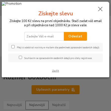
CHCETE NAKOUPIT VĚTŠÍ MNOŽSTVÍ NAŠICH PRODUKTŮ ZA LEPŠÍ
CENU? Klikněte ZDE
Získejte slevu
0
ks
+420 773 794 023
Získejte 100 Kč slevu na první objednávku. Stačí zadat váš email
CZK
za
0 Kč
Pondělí-pátek 9-16 hodin
a při objednávce nad 1000 Kč je sleva vaše.
Menu
Odeslat
Přeji si odebírat novinky e-mailem dle
podmínek zpracování osobních údajů
.
Hledat
Souhlasím se
zpracováním osobních údajů
pro účely registrace.
Úvod
UBRUSY
Teflonové ubrusy jednobarevné s vodoodpudivou úpravou
Rozměr 80x80cm
Zavřít
Rozměr 80x80cm
Upřesnit parametry
Nejnovější
Nejlevnější
Nejdražší