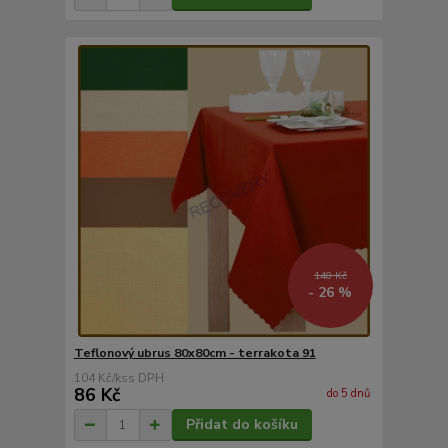
140 Kč
- 26 %
Teflonový ubrus 80x80cm - terrakota 91
104 Kč
/
ks
86 Kč
do 5 dnů
Přidat do košíku