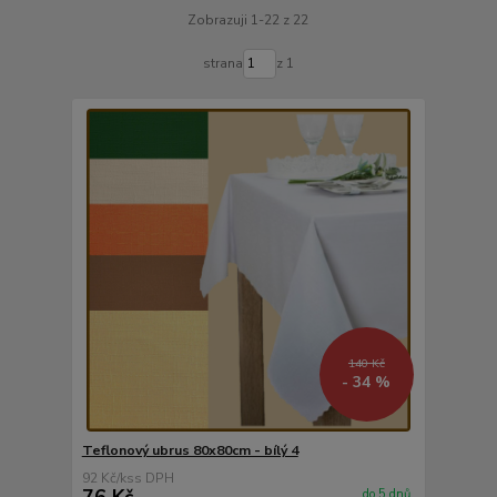
Zobrazuji 1-22 z 22
strana
z 1
140 Kč
- 34 %
Teflonový ubrus 80x80cm - bílý 4
92 Kč
/
ks
76 Kč
do 5 dnů