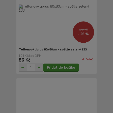
140 Kč
- 26 %
Teflonový ubrus 80x80cm - světle zelený 133
104 Kč
/
ks
86 Kč
do 5 dnů
Přidat do košíku