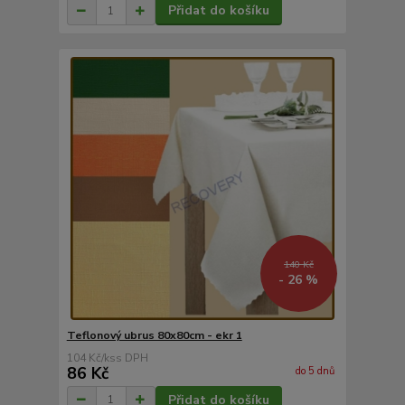
Přidat do košíku
140 Kč
- 26 %
Teflonový ubrus 80x80cm - ekr 1
104 Kč
/
ks
86 Kč
do 5 dnů
Přidat do košíku