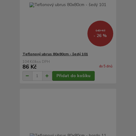
140 Kč
- 26 %
Teflonový ubrus 80x80cm - šedý 101
104 Kč
/
ks
86 Kč
do 5 dnů
Přidat do košíku