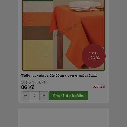
140 Kč
- 26 %
Teflonový ubrus 80x80cm - pomerančový 111
104 Kč
/
ks
86 Kč
do 5 dnů
Přidat do košíku