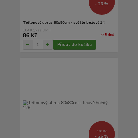
- 26 %
Teflonový ubrus 80x80cm - světle béžový 14
104 Kč
/
ks
86 Kč
do 5 dnů
Přidat do košíku
140 Kč
- 26 %