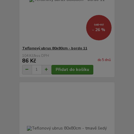
140 Kč
- 26 %
Teflonový ubrus 80x80cm - bordo 11
104 Kč
/
ks
86 Kč
do 5 dnů
Přidat do košíku