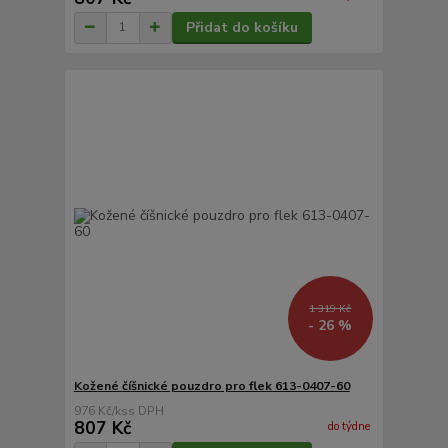
Přidat do košíku
1 319 Kč
- 26 %
Kožené číšnické pouzdro pro flek 613-0407-60
976 Kč
/
ks
807 Kč
do týdne