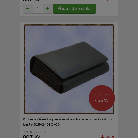
Přidat do košíku
1 319 Kč
- 26 %
Kožená číšnická peněženka s kapsami na kreditní
karty 515-2401C-60
976 Kč
/
ks
807 Kč
do týdne