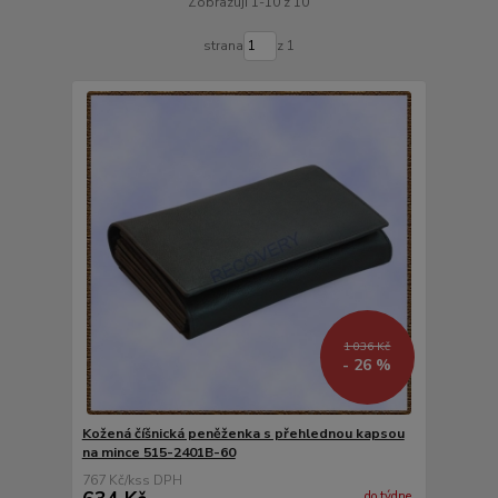
Zobrazuji 1-10 z 10
strana
z 1
1 036 Kč
- 26 %
Kožená číšnická peněženka s přehlednou kapsou
na mince 515-2401B-60
767 Kč
/
ks
do týdne