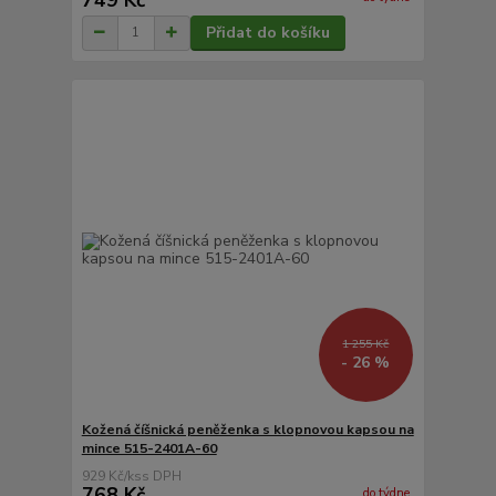
Přidat do košíku
1 255 Kč
- 26 %
Kožená číšnická peněženka s klopnovou kapsou na
mince 515-2401A-60
929 Kč
/
ks
768 Kč
do týdne