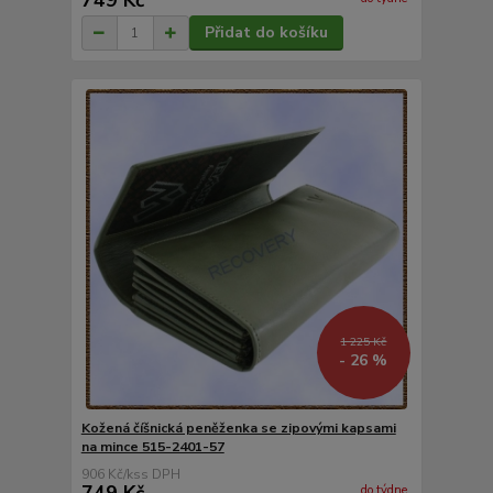
749 Kč
Přidat do košíku
1 225 Kč
- 26 %
Kožená číšnická peněženka se zipovými kapsami
na mince 515-2401-57
906 Kč
/
ks
749 Kč
do týdne