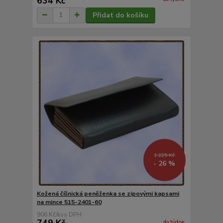
634 Kč
Přidat do košíku
1 225 Kč
- 26 %
Kožená číšnická peněženka se zipovými kapsami
na mince 515-2401-60
906 Kč
/
ks
do týdne