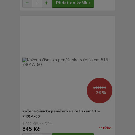
Přidat do košíku
1 381 Kč
- 26 %
Kožená číšnická peněženka s řetízkem 515-
7401A-60
1 022 Kč
/
ks
845 Kč
do týdne