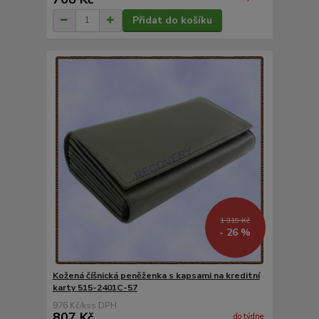
Přidat do košíku
1 319 Kč
- 26 %
Kožená číšnická peněženka s kapsami na kreditní
karty 515-2401C-57
976 Kč
/
ks
807 Kč
do týdne