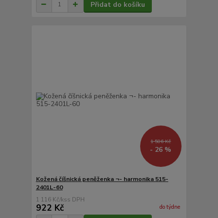
Přidat do košíku
1 506 Kč
- 26 %
Kožená číšnická peněženka ¬- harmonika 515-
2401L-60
1 116 Kč
/
ks
922 Kč
do týdne