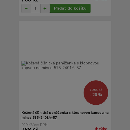
Přidat do košíku
1 255 Kč
- 26 %
Kožená číšnická peněženka s klopnovou kapsou na
mince 515-2401A-57
929 Kč
/
ks
768 Kč
do týdne