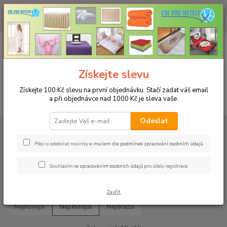
CHCETE NAKOUPIT VĚTŠÍ MNOŽSTVÍ NAŠICH PRODUKTŮ ZA LEPŠÍ
CENU? Klikněte ZDE
0
ks
+420 773 794 023
CZK
za
0 Kč
Pondělí-pátek 9-16 hodin
Menu
Získejte slevu
Získejte 100 Kč slevu na první objednávku. Stačí zadat váš email
a při objednávce nad 1000 Kč je sleva vaše.
Hledat
Odeslat
Úvod
KOŽENÉ ČÍŠNÍCKÉ PENĚŽENKY
KOŽENÉ ČÍŠNÍCKÉ PENĚŽENKY
Přeji si odebírat novinky e-mailem dle
podmínek zpracování osobních údajů
.
Souhlasím se
zpracováním osobních údajů
pro účely registrace.
Upřesnit parametry
Zavřít
Nejnovější
Nejlevnější
Nejdražší