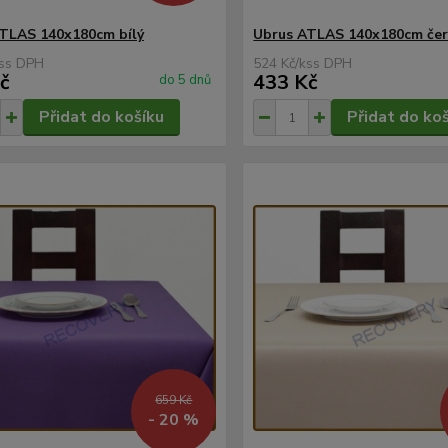
TLAS 140x180cm bílý
Ubrus ATLAS 140x180cm če
s
524 Kč
/
ks
č
433 Kč
do 5 dnů
Přidat do košíku
Přidat do ko
659 Kč
- 20 %