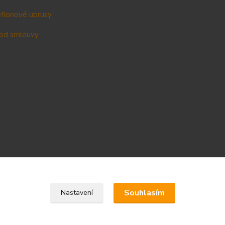
teflonové ubrusy
od smlouvy
Upravit sběr cookies.
Souhlasím
Nastavení