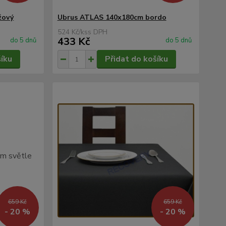
žový
Ubrus ATLAS 140x180cm bordo
524 Kč
/
ks
433 Kč
do 5 dnů
do 5 dnů
šíku
Přidat do košíku
659 Kč
659 Kč
- 20 %
- 20 %