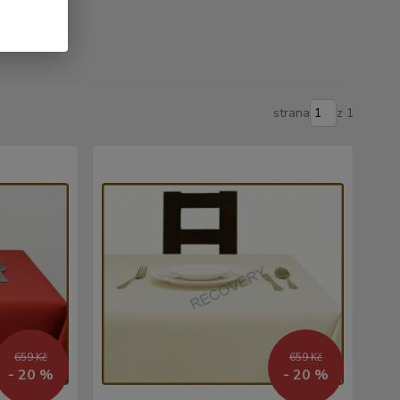
strana
z 1
659 Kč
659 Kč
- 20 %
- 20 %