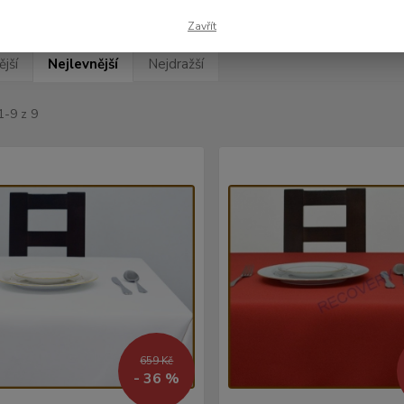
Zavřít
jší
Nejlevnější
Nejdražší
1-9 z 9
659 Kč
- 36 %