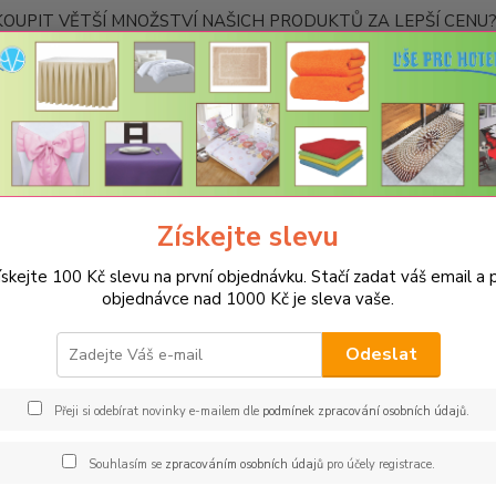
OUPIT VĚTŠÍ MNOŽSTVÍ NAŠICH PRODUKTŮ ZA LEPŠÍ CENU? K
Kontakty
Nevíte
Hledat
+420
Ponděl
Získejte slevu
UBRUSY
Luxusní ubrusy Atlas-Rodos s vodoodpudivou úpravou
Ro
ískejte 100 Kč slevu na první objednávku. Stačí zadat váš email a p
měr 140x180cm
objednávce nad 1000 Kč je sleva vaše.
Odeslat
Kč
Od
Přeji si odebírat novinky e-mailem dle
podmínek zpracování osobních údajů
.
adem
Novinka
Akce
Doprava ZDARMA
TOP 
Souhlasím se
zpracováním osobních údajů
pro účely registrace.