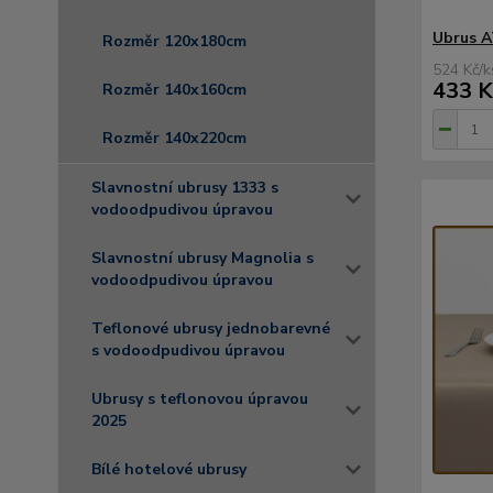
Ubrus A
Rozměr 120x180cm
524 Kč
/
k
433 K
Rozměr 140x160cm
Rozměr 140x220cm
Slavnostní ubrusy 1333 s
vodoodpudivou úpravou
Slavnostní ubrusy Magnolia s
vodoodpudivou úpravou
Teflonové ubrusy jednobarevné
s vodoodpudivou úpravou
Ubrusy s teflonovou úpravou
2025
Bílé hotelové ubrusy