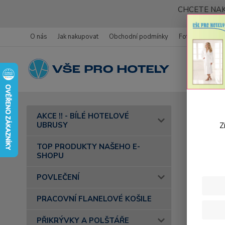
CHCETE NAK
O nás
Jak nakupovat
Obchodní podmínky
Fotogalerie
Úvod
AKCE !! - BÍLÉ HOTELOVÉ
UBRUSY
Z
Roz
TOP PRODUKTY NAŠEHO E-
SHOPU
Cena:
POVLEČENÍ
PRACOVNÍ FLANELOVÉ KOŠILE
Skl
PŘIKRÝVKY A POLŠTÁŘE