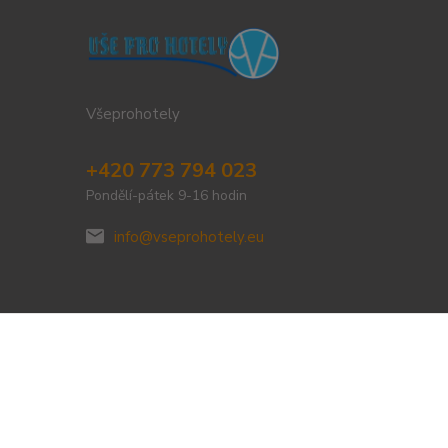
Všeprohotely
+420 773 794 023
Pondělí-pátek 9-16 hodin
info@vseprohotely.eu