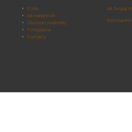
O nás
Jak fungují 
Jak nakupovat
Odstoupení 
Obchodní podmínky
Fotogalerie
Kontak
ty