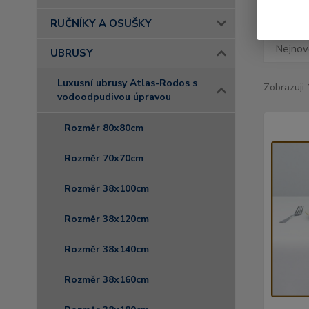
RUČNÍKY A OSUŠKY
Nejnově
UBRUSY
Luxusní ubrusy Atlas-Rodos s
Zobrazuji 
vodoodpudivou úpravou
Rozměr 80x80cm
Rozměr 70x70cm
Rozměr 38x100cm
Rozměr 38x120cm
Rozměr 38x140cm
Rozměr 38x160cm