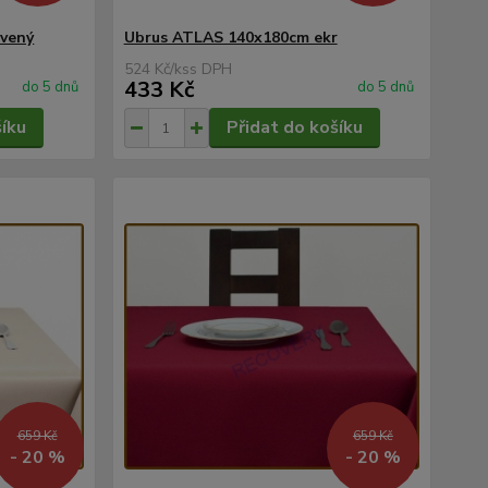
rvený
Ubrus ATLAS 140x180cm ekr
524 Kč
/
ks
433 Kč
do 5 dnů
do 5 dnů
šíku
Přidat do košíku
659 Kč
659 Kč
- 20 %
- 20 %