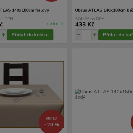
TLAS 140x180cm fialový
Ubrus ATLAS 140x180cm bé
s
524 Kč
/
ks
č
433 Kč
do 5 dnů
Přidat do košíku
Přidat do ko
659 Kč
- 20 %