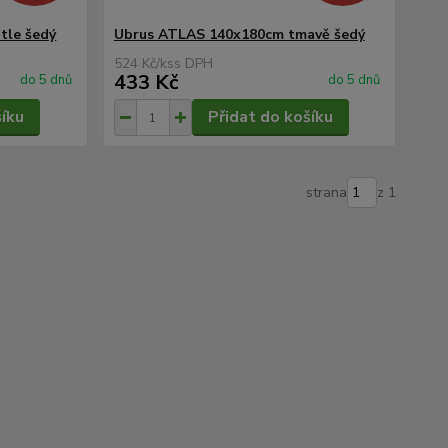
tle šedý
Ubrus ATLAS 140x180cm tmavě šedý
524 Kč
/
ks
433 Kč
do 5 dnů
do 5 dnů
šíku
Přidat do košíku
strana
z 1