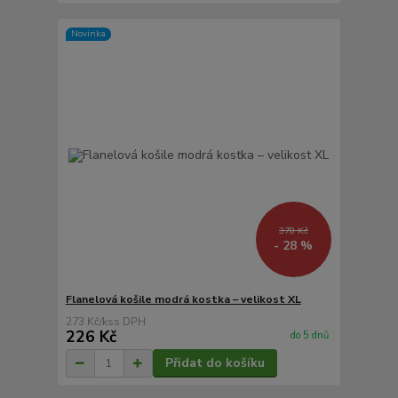
Novinka
378 Kč
- 28 %
Flanelová košile modrá kostka – velikost XL
273 Kč
/
ks
226 Kč
do 5 dnů
Přidat do košíku