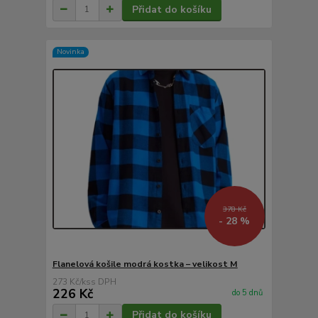
Přidat do košíku
Novinka
378 Kč
- 28 %
Flanelová košile modrá kostka – velikost M
273 Kč
/
ks
226 Kč
do 5 dnů
Přidat do košíku