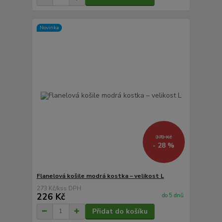
Novinka
378 Kč
- 28 %
Flanelová košile modrá kostka – velikost L
273 Kč
/
ks
226 Kč
do 5 dnů
Přidat do košíku