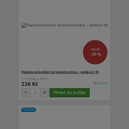
378 Kč
- 28 %
Flanelová košile červená kostka – velikost M
273 Kč
/
ks
226 Kč
do 5 dnů
Přidat do košíku
Novinka