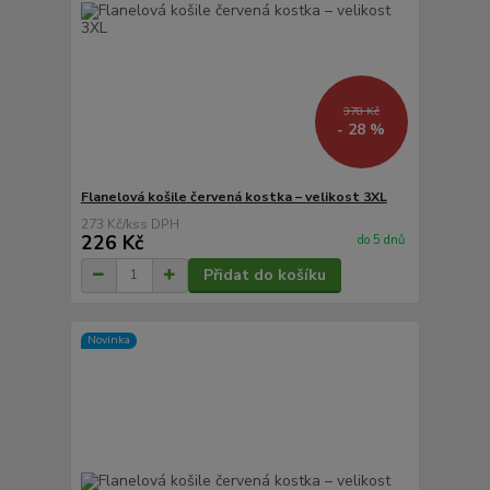
378 Kč
- 28 %
Flanelová košile červená kostka – velikost 3XL
273 Kč
/
ks
226 Kč
do 5 dnů
Přidat do košíku
Novinka