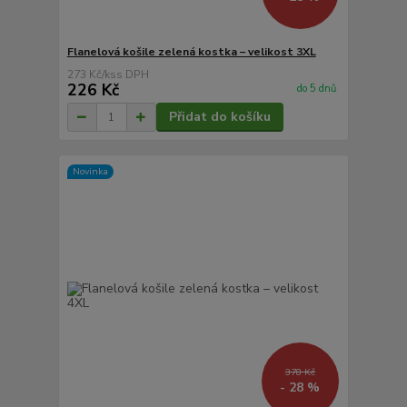
Flanelová košile zelená kostka – velikost 3XL
273 Kč
/
ks
226 Kč
do 5 dnů
Přidat do košíku
Novinka
378 Kč
- 28 %