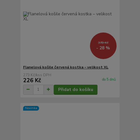
378 Kč
- 28 %
Flanelová košile červená kostka – velikost XL
273 Kč
/
ks
226 Kč
do 5 dnů
Přidat do košíku
Novinka