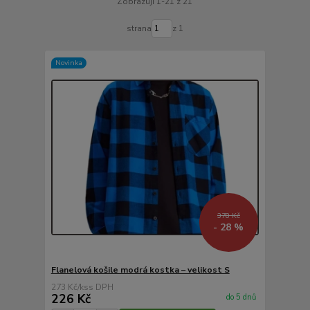
Zobrazuji 1-21 z 21
strana
z 1
Novinka
378 Kč
- 28 %
Flanelová košile modrá kostka – velikost S
273 Kč
/
ks
226 Kč
do 5 dnů