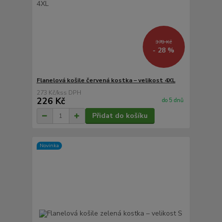
378 Kč
- 28 %
Flanelová košile červená kostka – velikost 4XL
273 Kč
/
ks
226 Kč
do 5 dnů
Přidat do košíku
Novinka