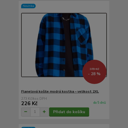
Novinka
378 Kč
- 28 %
Flanelová košile modrá kostka – velikost 2XL
273 Kč
/
ks
226 Kč
do 5 dnů
Přidat do košíku