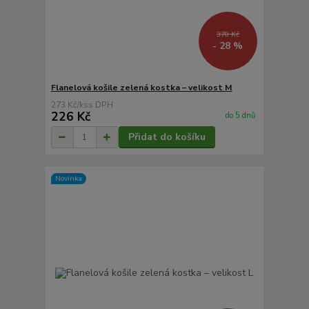
378 Kč
- 28 %
Flanelová košile zelená kostka – velikost M
273 Kč
/
ks
226 Kč
do 5 dnů
Přidat do košíku
Novinka