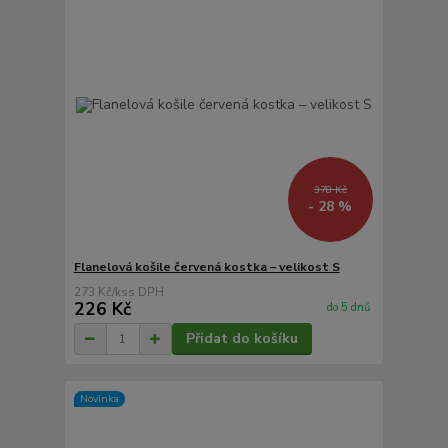
378 Kč
- 28 %
Flanelová košile červená kostka – velikost S
273 Kč
/
ks
226 Kč
do 5 dnů
Přidat do košíku
Novinka