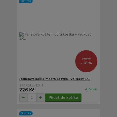
Novinka
378 Kč
- 28 %
Flanelová košile modrá kostka – velikost 3XL
273 Kč
/
ks
226 Kč
do 5 dnů
Přidat do košíku
Novinka