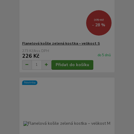
378 Kč
- 28 %
Flanelová košile zelená kostka – velikost S
273 Kč
/
ks
226 Kč
do 5 dnů
Přidat do košíku
Novinka