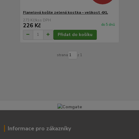
Flanelová košile zelená kostka – velikost 4XL
273 Kč
/
ks
226 Kč
do 5 dnů
Přidat do košíku
strana
z 1
Informace pro zákazníky