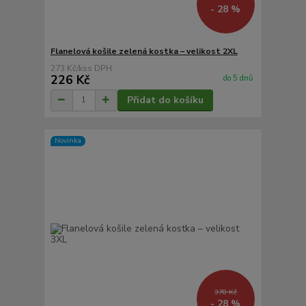
- 28 %
Flanelová košile zelená kostka – velikost 2XL
273 Kč
/
ks
226 Kč
do 5 dnů
Přidat do košíku
Novinka
378 Kč
- 28 %