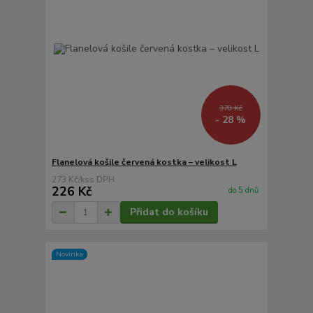
378 Kč
- 28 %
Flanelová košile červená kostka – velikost L
273 Kč
/
ks
226 Kč
do 5 dnů
Přidat do košíku
Novinka