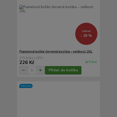
378 Kč
- 28 %
Flanelová košile červená kostka – velikost 2XL
273 Kč
/
ks
226 Kč
do 5 dnů
Přidat do košíku
Novinka