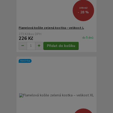
378 Kč
- 28 %
Flanelová košile zelená kostka – velikost L
273 Kč
/
ks
226 Kč
do 5 dnů
Přidat do košíku
Novinka