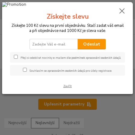
CHCETE NAKOUPIT VĚTŠÍ MNOŽSTVÍ NAŠICH PRODUKTŮ ZA LEPŠÍ
CENU? Klikněte ZDE
Získejte slevu
0
ks
+420 773 794 023
Získejte 100 Kč slevu na první objednávku. Stačí zadat váš email
CZK
za
0 Kč
Pondělí-pátek 9-16 hodin
a při objednávce nad 1000 Kč je sleva vaše.
Menu
Odeslat
Přeji si odebírat novinky e-mailem dle
podmínek zpracování osobních údajů
.
Hledat
Souhlasím se
zpracováním osobních údajů
pro účely registrace.
Úvod
PRACOVNÍ FLANELOVÉ KOŠILE
PRACOVNÍ FLANELOVÉ KOŠILE
Zavřít
Upřesnit parametry
Nejnovější
Nejlevnější
Nejdražší