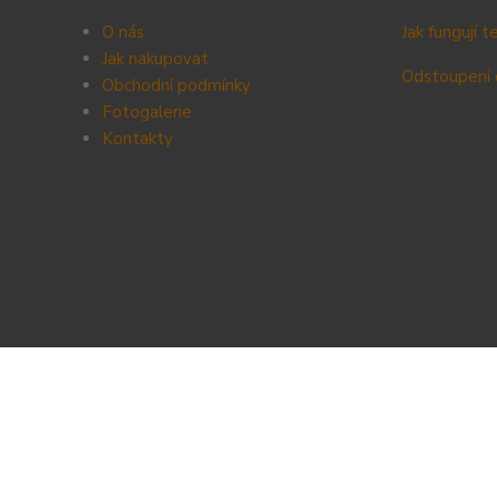
O nás
Jak fungují 
Jak nakupovat
Odstoupení 
Obchodní podmínky
Fotogalerie
Kontak
ty