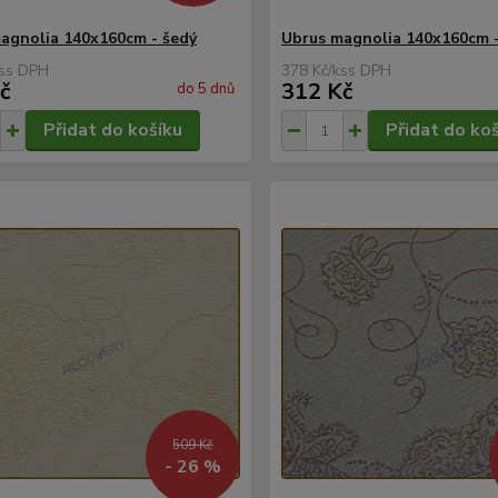
agnolia 140x160cm - šedý
Ubrus magnolia 140x160cm 
s
378 Kč
/
ks
č
312 Kč
do 5 dnů
Přidat do košíku
Přidat do ko
509 Kč
- 26 %