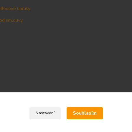
teflonové ubrusy
od smlouvy
Upravit sběr cookies.
Souhlasím
Nastavení