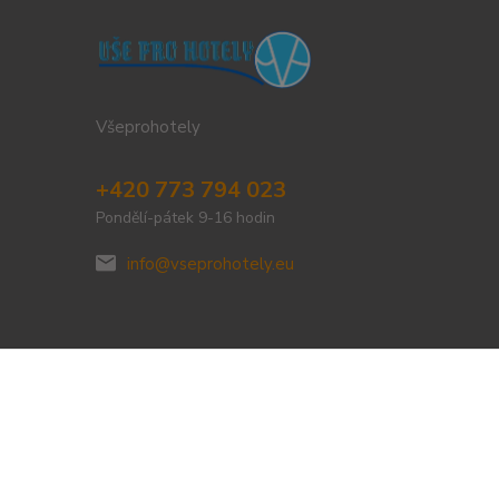
Všeprohotely
+420 773 794 023
Pondělí-pátek 9-16 hodin
info@vseprohotely.eu