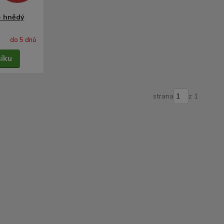
- hnědý
do 5 dnů
šíku
strana
z 1