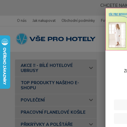
CHCETE NAK
O nás
Jak nakupovat
Obchodní podmínky
Fotogalerie
Úvod
AKCE !! - BÍLÉ HOTELOVÉ
UBRUSY
Z
Roz
TOP PRODUKTY NAŠEHO E-
SHOPU
Cena:
POVLEČENÍ
PRACOVNÍ FLANELOVÉ KOŠILE
Skl
PŘIKRÝVKY A POLŠTÁŘE