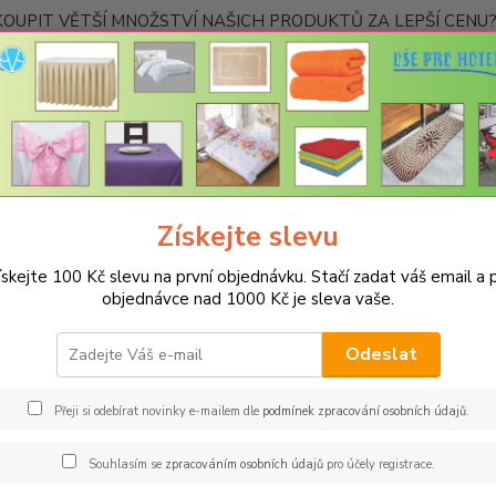
OUPIT VĚTŠÍ MNOŽSTVÍ NAŠICH PRODUKTŮ ZA LEPŠÍ CENU? K
Kontakty
Nevíte
Hledat
+420
Ponděl
Získejte slevu
UBRUSY
Slavnostní ubrusy Magnolia s vodoodpudivou úpravou
Roz
ískejte 100 Kč slevu na první objednávku. Stačí zadat váš email a p
měr 140x160cm
objednávce nad 1000 Kč je sleva vaše.
Odeslat
Kč
Od
Přeji si odebírat novinky e-mailem dle
podmínek zpracování osobních údajů
.
adem
Novinka
Akce
Doprava ZDARMA
TOP 
Souhlasím se
zpracováním osobních údajů
pro účely registrace.