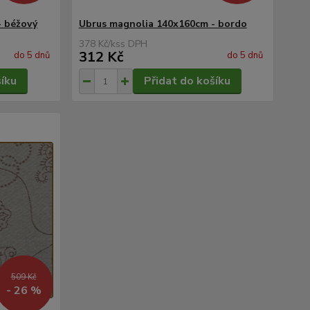
- béžový
Ubrus magnolia 140x160cm - bordo
378 Kč
/
ks
312 Kč
do 5 dnů
do 5 dnů
šíku
Přidat do košíku
509 Kč
- 26 %