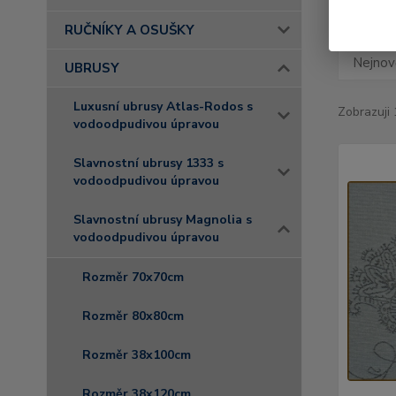
RUČNÍKY A OSUŠKY
Nejnově
UBRUSY
Luxusní ubrusy Atlas-Rodos s
Zobrazuji 
vodoodpudivou úpravou
Slavnostní ubrusy 1333 s
vodoodpudivou úpravou
Slavnostní ubrusy Magnolia s
vodoodpudivou úpravou
Rozměr 70x70cm
Rozměr 80x80cm
Rozměr 38x100cm
Rozměr 38x120cm