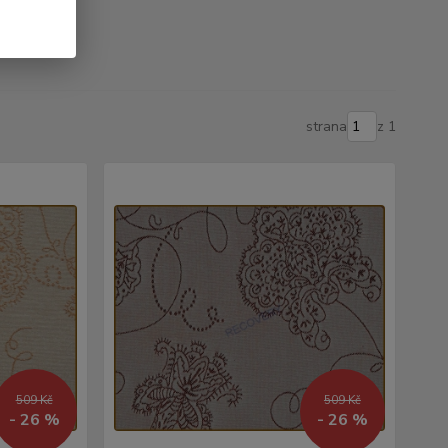
strana
z 1
509 Kč
509 Kč
- 26 %
- 26 %