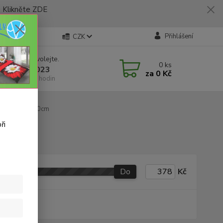
likněte ZDE
Přihlášení
CZK
 si rady? Zavolejte.
0
ks
 773 794 023
za
0 Kč
í-pátek 9-16 hodin
měr 140x160cm
ři
Do
Kč
produkt