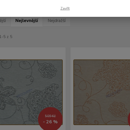
Zavřít
jší
Nejlevnější
Nejdražší
1-5 z 5
509 Kč
- 26 %