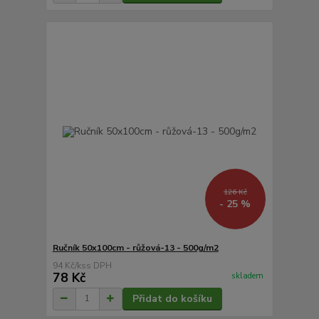
126 Kč
- 25 %
Ručník 50x100cm - růžová-13 - 500g/m2
94 Kč
/
ks
78 Kč
skladem
Přidat do košíku