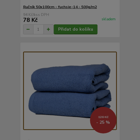
Ručník 50x100cm - fuchsie-14 - 500g/m2
94 Kč
/
ks
78 Kč
skladem
Přidat do košíku
126 Kč
- 25 %