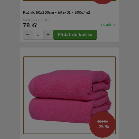
Ručník 50x100cm - bílá-01 - 500g/m2
94 Kč
/
ks
78 Kč
skladem
Přidat do košíku
126 Kč
- 25 %