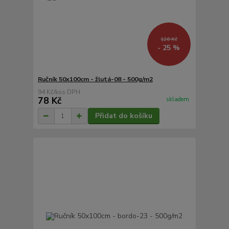
126 Kč
- 25 %
Ručník 50x100cm - žlutá-08 - 500g/m2
94 Kč
/
ks
78 Kč
skladem
Přidat do košíku