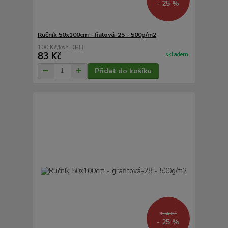
- 25 %
Ručník 50x100cm - fialová-25 - 500g/m2
100 Kč
/
ks
83 Kč
skladem
Přidat do košíku
134 Kč
- 25 %