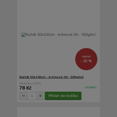
126 Kč
- 25 %
Ručník 50x100cm - krémová-04 - 500g/m2
94 Kč
/
ks
78 Kč
skladem
Přidat do košíku