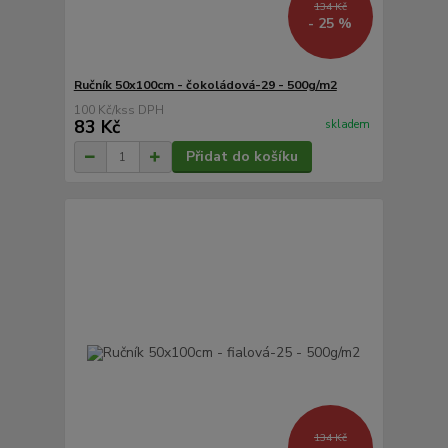
134 Kč
- 25 %
Ručník 50x100cm - čokoládová-29 - 500g/m2
100 Kč
/
ks
83 Kč
skladem
Přidat do košíku
134 Kč