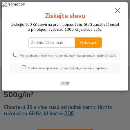
CHCETE NAKOUPIT VĚTŠÍ MNOŽSTVÍ NAŠICH PRODUKTŮ ZA LEPŠÍ
CENU? Klikněte ZDE
Získejte slevu
0
ks
+420 773 794 023
Získejte 100 Kč slevu na první objednávku. Stačí zadat váš email
CZK
za
0 Kč
Pondělí-pátek 9-16 hodin
a při objednávce nad 1000 Kč je sleva vaše.
Menu
Odeslat
Přeji si odebírat novinky e-mailem dle
podmínek zpracování osobních údajů
.
Hledat
Souhlasím se
zpracováním osobních údajů
pro účely registrace.
Úvod
RUČNÍKY A OSUŠKY
Ručníky 50x100cm bez bordury - 500g/m²
Ručníky 50x100cm bez bordury -
Zavřít
500g/m²
Chcete-li 15 a více kusů od jedné barvy těchto
ručníků za 68 Kč, klikněte
ZDE