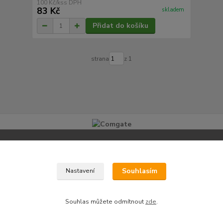
100 Kč
/
ks
83 Kč
skladem
Přidat do košíku
strana
z 1
Informace pro zákazníky
Souhlasím
Nastavení
O nás
Jak nakupovat
Obchodní podmínky
Souhlas můžete odmítnout
zde
.
Fotogalerie
Kontak
ty