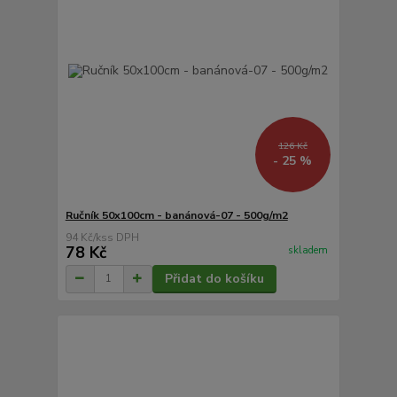
126 Kč
- 25 %
Ručník 50x100cm - banánová-07 - 500g/m2
94 Kč
/
ks
78 Kč
skladem
Přidat do košíku