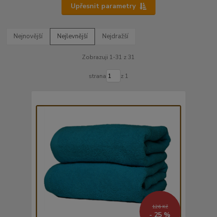
Upřesnit parametry
Nejnovější
Nejlevnější
Nejdražší
Zobrazuji 1-31 z 31
strana
z 1
126 Kč
- 25 %