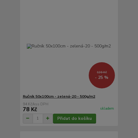
126 Kč
- 25 %
Ručník 50x100cm - zelená-20 - 500g/m2
94 Kč
/
ks
78 Kč
skladem
Přidat do košíku