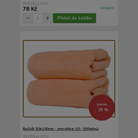
94 Kč
/
ks
78 Kč
skladem
Přidat do košíku
126 Kč
- 25 %
Ručník 50x100cm - meruňka-10 - 500g/m2
94 Kč
/
ks