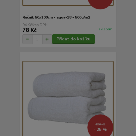
Ručník 50x100cm - agua-18 - 500g/m2
94 Kč
/
ks
78 Kč
skladem
Přidat do košíku
126 Kč
- 25 %