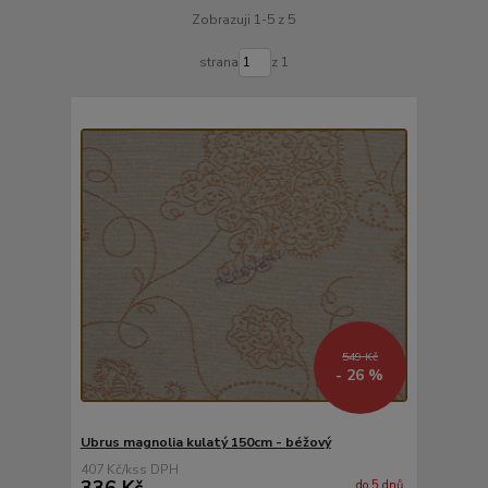
Zobrazuji 1-5 z 5
strana
z 1
549 Kč
- 26 %
Ubrus magnolia kulatý 150cm - béžový
407 Kč
/
ks
336 Kč
do 5 dnů