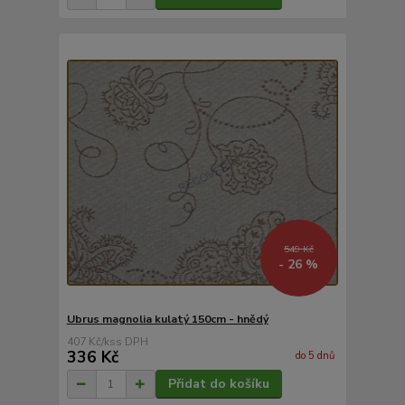
549 Kč
- 26 %
Ubrus magnolia kulatý 150cm - hnědý
407 Kč
/
ks
336 Kč
do 5 dnů
Přidat do košíku