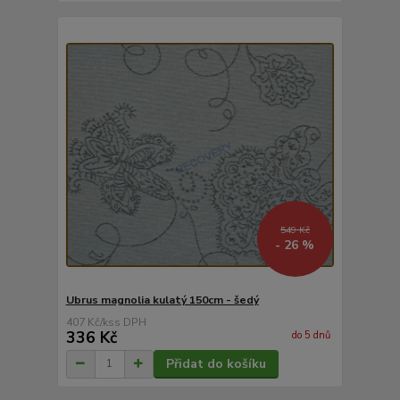
549 Kč
- 26 %
Ubrus magnolia kulatý 150cm - šedý
407 Kč
/
ks
336 Kč
do 5 dnů
Přidat do košíku