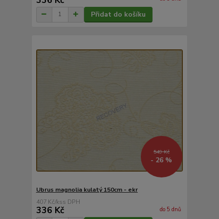
Přidat do košíku
549 Kč
- 26 %
Ubrus magnolia kulatý 150cm - ekr
407 Kč
/
ks
336 Kč
do 5 dnů