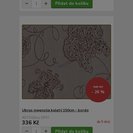
Přidat do košíku
549 Kč
- 26 %
Ubrus magnolia kulatý 150cm - bordo
407 Kč
/
ks
336 Kč
do 5 dnů
Přidat do košíku