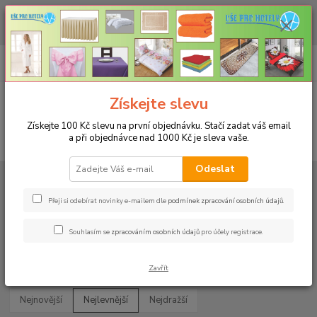
CHCETE NAKOUPIT VĚTŠÍ MNOŽSTVÍ NAŠICH PRODUKTŮ ZA LEPŠÍ
CENU? Klikněte ZDE
0
ks
+420 773 794 023
CZK
za
0 Kč
Pondělí-pátek 9-16 hodin
Menu
Získejte slevu
Získejte 100 Kč slevu na první objednávku. Stačí zadat váš email
a při objednávce nad 1000 Kč je sleva vaše.
Hledat
Odeslat
Úvod
UBRUSY
Slavnostní ubrusy Magnolia s vodoodpudivou úpravou
Kulatý 150cm
Přeji si odebírat novinky e-mailem dle
podmínek zpracování osobních údajů
.
Kulatý 150cm
Souhlasím se
zpracováním osobních údajů
pro účely registrace.
Upřesnit parametry
Zavřít
Nejnovější
Nejlevnější
Nejdražší