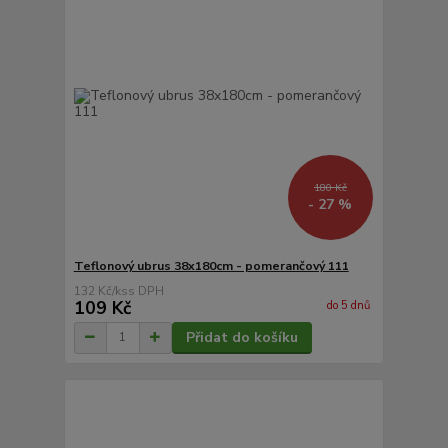
180 Kč
- 27 %
Teflonový ubrus 38x180cm - pomerančový 111
132 Kč
/
ks
109 Kč
do 5 dnů
Přidat do košíku