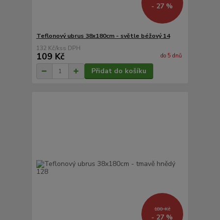
- 27 %
Teflonový ubrus 38x180cm - světle béžový 14
132 Kč
/
ks
109 Kč
do 5 dnů
Přidat do košíku
180 Kč
- 27 %