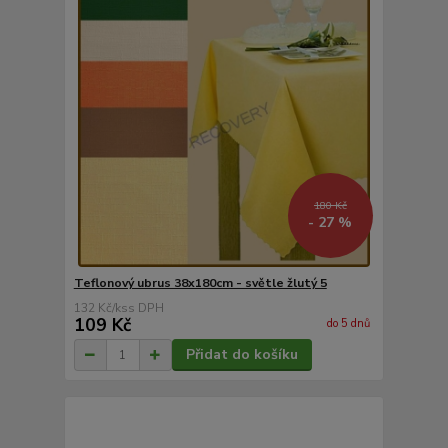
180 Kč
- 27 %
Teflonový ubrus 38x180cm - světle žlutý 5
132 Kč
/
ks
109 Kč
do 5 dnů
Přidat do košíku