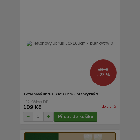
180 Kč
- 27 %
Teflonový ubrus 38x180cm - blankytný 9
132 Kč
/
ks
109 Kč
do 5 dnů
Přidat do košíku