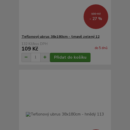
180 Kč
- 27 %
Teflonový ubrus 38x180cm - tmavě zelený 12
132 Kč
/
ks
109 Kč
do 5 dnů
Přidat do košíku