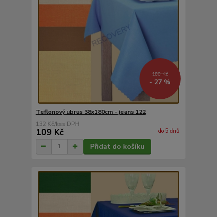
180 Kč
- 27 %
Teflonový ubrus 38x180cm - jeans 122
132 Kč
/
ks
109 Kč
do 5 dnů
Přidat do košíku