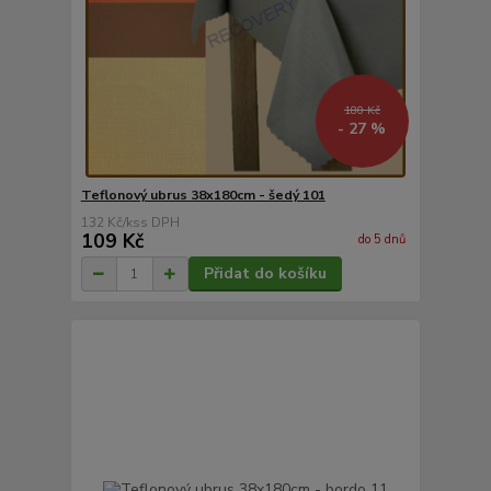
180 Kč
- 27 %
Teflonový ubrus 38x180cm - šedý 101
132 Kč
/
ks
109 Kč
do 5 dnů
Přidat do košíku