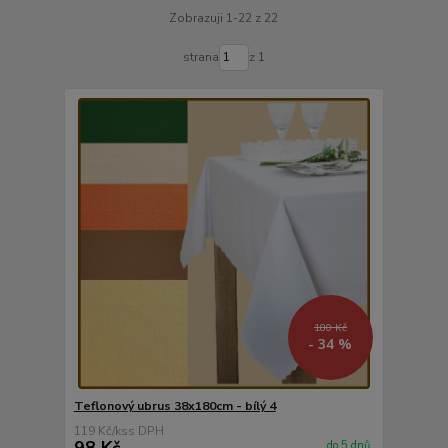
Zobrazuji 1-22 z 22
strana
z 1
180 Kč
- 34 %
Teflonový ubrus 38x180cm - bílý 4
119 Kč
/
ks
98 Kč
do 5 dnů