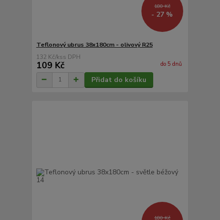
180 Kč
- 27 %
Teflonový ubrus 38x180cm - olivový R25
132 Kč
/
ks
109 Kč
do 5 dnů
Přidat do košíku
180 Kč