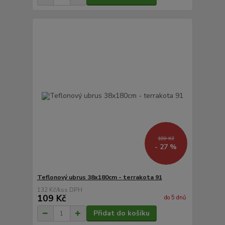
180 Kč
- 27 %
Teflonový ubrus 38x180cm - terrakota 91
132 Kč
/
ks
109 Kč
do 5 dnů
Přidat do košíku