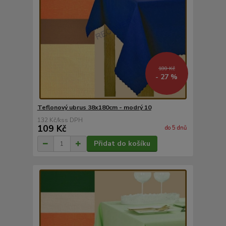
180 Kč
- 27 %
Teflonový ubrus 38x180cm - modrý 10
132 Kč
/
ks
109 Kč
do 5 dnů
Přidat do košíku