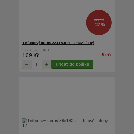
180 Kč
- 27 %
Teflonový ubrus 38x180cm - tmavě šedý
132 Kč
/
ks
109 Kč
do 5 dnů
Přidat do košíku