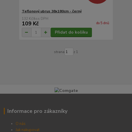
Teflonový ubrus 38x180cm - černý
132 Kč
/
ks
109 Kč
do 5 dnů
Přidat do košíku
strana
z 1
Informace pro zákazníky
O nás
Jak nakupovat