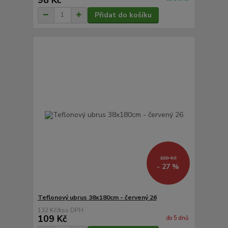
Přidat do košíku
180 Kč
- 27 %
Teflonový ubrus 38x180cm - červený 26
132 Kč
/
ks
109 Kč
do 5 dnů