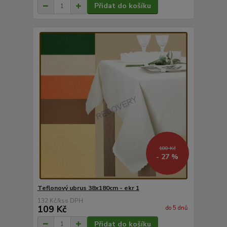
Přidat do košíku
180 Kč
- 27 %
Teflonový ubrus 38x180cm - ekr 1
132 Kč
/
ks
109 Kč
do 5 dnů
Přidat do košíku