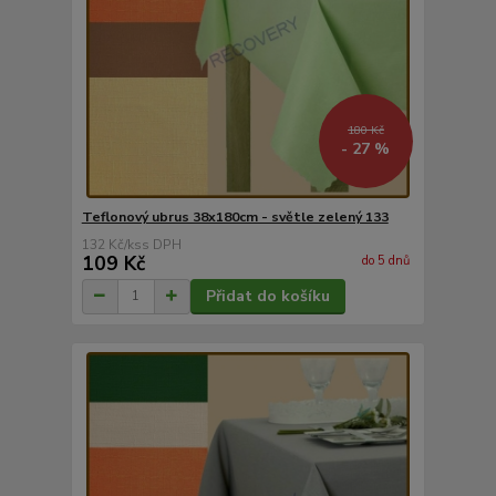
180 Kč
- 27 %
Teflonový ubrus 38x180cm - světle zelený 133
132 Kč
/
ks
109 Kč
do 5 dnů
Přidat do košíku