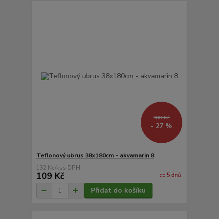
180 Kč
- 27 %
Teflonový ubrus 38x180cm - akvamarin 8
132 Kč
/
ks
109 Kč
do 5 dnů
Přidat do košíku