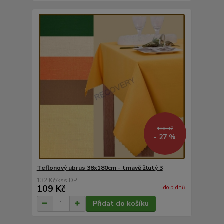
180 Kč
- 27 %
Teflonový ubrus 38x180cm - tmavě žlutý 3
132 Kč
/
ks
109 Kč
do 5 dnů
Přidat do košíku