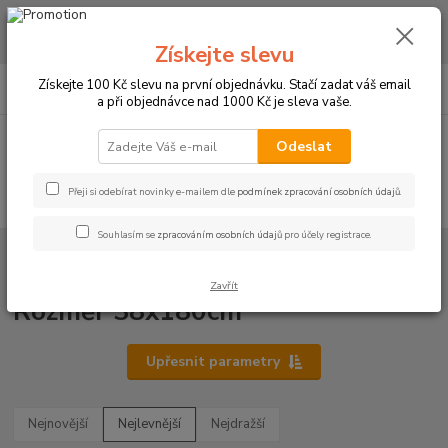
CHCETE NAKOUPIT VĚTŠÍ MNOŽSTVÍ NAŠICH PRODUKTŮ ZA LEPŠÍ
CENU? Klikněte ZDE
Získejte slevu
0
ks
+420 773 794 023
Získejte 100 Kč slevu na první objednávku. Stačí zadat váš email
CZK
za
0 Kč
Pondělí-pátek 9-16 hodin
a při objednávce nad 1000 Kč je sleva vaše.
Menu
Odeslat
Přeji si odebírat novinky e-mailem dle
podmínek zpracování osobních údajů
.
Hledat
Souhlasím se
zpracováním osobních údajů
pro účely registrace.
Úvod
UBRUSY
Teflonové ubrusy jednobarevné s vodoodpudivou úpravou
Rozměr 38x180cm
Zavřít
Rozměr 38x180cm
Upřesnit parametry
Nejnovější
Nejlevnější
Nejdražší