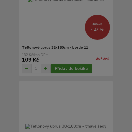
180 Kč
- 27 %
Teflonový ubrus 38x180cm - bordo 11
132 Kč
/
ks
109 Kč
do 5 dnů
Přidat do košíku