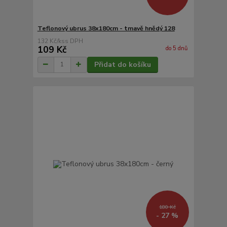
Teflonový ubrus 38x180cm - tmavě hnědý 128
132 Kč
/
ks
109 Kč
do 5 dnů
Přidat do košíku
180 Kč
- 27 %