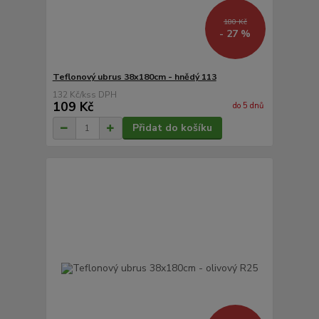
180 Kč
- 27 %
Teflonový ubrus 38x180cm - hnědý 113
132 Kč
/
ks
109 Kč
do 5 dnů
Přidat do košíku