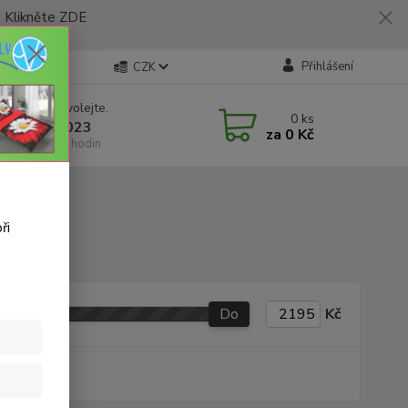
likněte ZDE
Přihlášení
CZK
 si rady? Zavolejte.
0
ks
 773 794 023
za
0 Kč
í-pátek 9-16 hodin
ři
Do
Kč
produkt