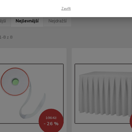
Zavřít
jší
Nejlevnější
Nejdražší
1-8 z 8
196 Kč
- 26 %