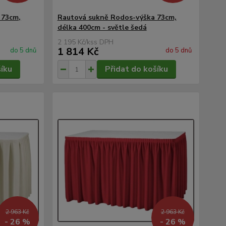
 73cm,
Rautová sukně Rodos-výška 73cm,
délka 400cm - světle šedá
2 195 Kč
/
ks
1 814 Kč
do 5 dnů
do 5 dnů
šíku
Přidat do košíku
2 963 Kč
2 963 Kč
- 26 %
- 26 %