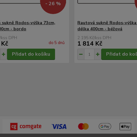
- 26 %
 sukně Rodos-výška 73cm,
Rautová sukně Rodos-výška
00cm - bordo
délka 400cm - béžová
/
ks
2 195 Kč
/
ks
 Kč
1 814 Kč
do 5 dnů
Přidat do košíku
Přidat do ko