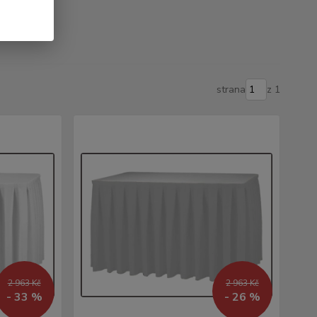
strana
z 1
2 963 Kč
2 963 Kč
- 33 %
- 26 %