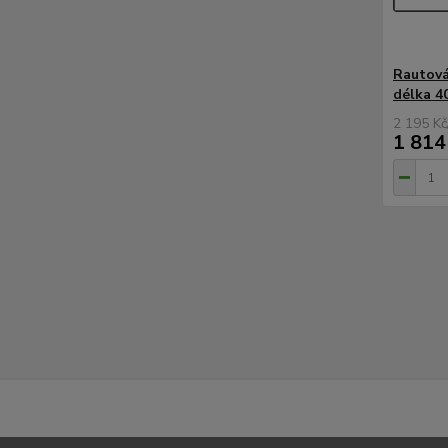
Rautová
délka 4
2 195 Kč
1 814