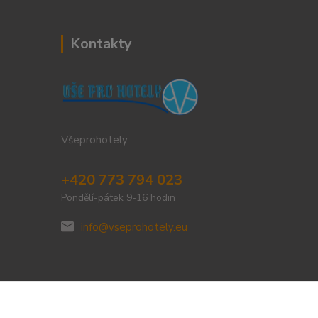
Kontakty
Všeprohotely
+420 773 794 023
Pondělí-pátek 9-16 hodin
info@vseprohotely.eu