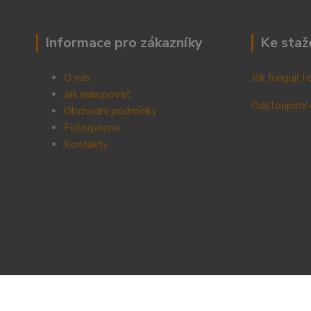
Informace pro zákazníky
Ke staž
O nás
Jak fungují 
Jak nakupovat
Odstoupení 
Obchodní podmínky
Fotogalerie
Kontak
ty