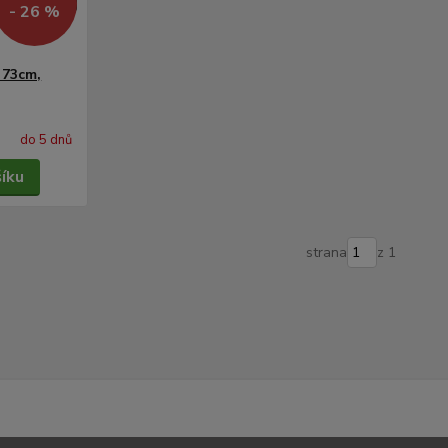
- 26 %
 73cm,
do 5 dnů
šíku
strana
z 1