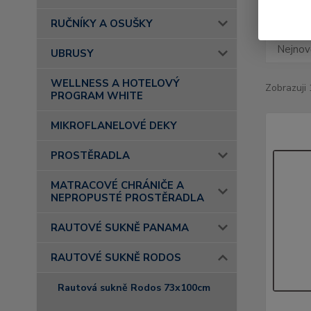
RUČNÍKY A OSUŠKY
Nejnově
UBRUSY
WELLNESS A HOTELOVÝ
Zobrazuji 
PROGRAM WHITE
MIKROFLANELOVÉ DEKY
PROSTĚRADLA
MATRACOVÉ CHRÁNIČE A
NEPROPUSTÉ PROSTĚRADLA
RAUTOVÉ SUKNĚ PANAMA
RAUTOVÉ SUKNĚ RODOS
Rautová sukně Rodos 73x100cm