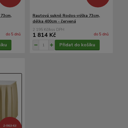
 73cm,
Rautová sukně Rodos-výška 73cm,
délka 400cm - červená
2 195 Kč
/
ks
1 814 Kč
do 5 dnů
do 5 dnů
šíku
Přidat do košíku
2 963 Kč