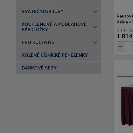
SVÁTEČNÍ UBRUSY
Rautová
délka 4
KOUPELNOVÉ A PODLAHOVÉ
PŘEDLOŽKY
2 195 Kč
1 814
PRO KUCHYNĚ
KOŽENÉ ČÍŠNÍCKÉ PENĚŽENKY
DÁRKOVÉ SETY