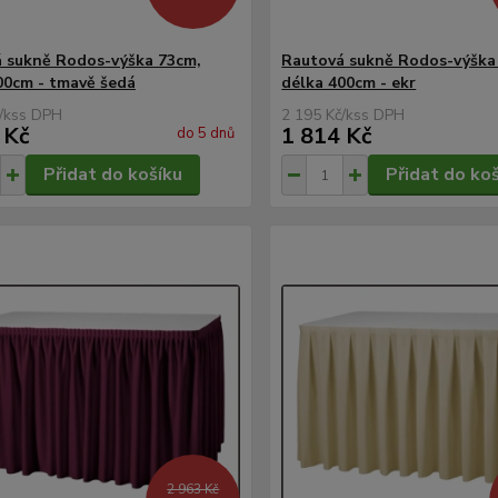
 sukně Rodos-výška 73cm,
Rautová sukně Rodos-výška
00cm - tmavě šedá
délka 400cm - ekr
/
ks
2 195 Kč
/
ks
 Kč
1 814 Kč
do 5 dnů
Přidat do košíku
Přidat do ko
2 963 Kč