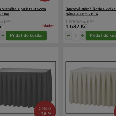
s suchého zipu k rautovým
Rautová sukně Rodos-výška
- 10m
délka 400cm - bílá
s
1 975 Kč
/
ks
č
1 632 Kč
skladem
Přidat do košíku
Přidat do ko
2 963 Kč
- 26 %