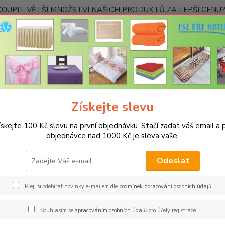
OUPIT VĚTŠÍ MNOŽSTVÍ NAŠICH PRODUKTŮ ZA LEPŠÍ CENU? K
Kontakty
Nevíte
Hledat
+420
Ponděl
Získejte slevu
RAUTOVÉ SUKNĚ RODOS
Rautová sukně Rodos 73x400cm
ískejte 100 Kč slevu na první objednávku. Stačí zadat váš email a p
ová sukně Rodos 73x400cm
objednávce nad 1000 Kč je sleva vaše.
Odeslat
Kč
Od
Přeji si odebírat novinky e-mailem dle
podmínek zpracování osobních údajů
.
adem
Novinka
Akce
Doprava ZDARMA
TOP 
Souhlasím se
zpracováním osobních údajů
pro účely registrace.