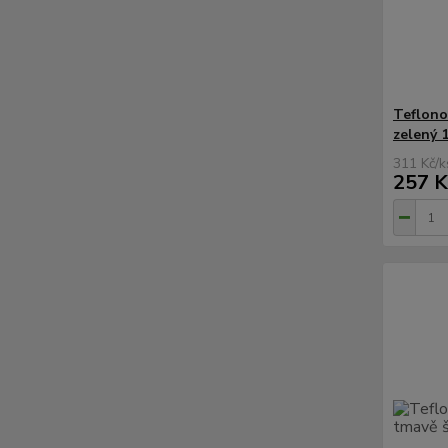
Teflono
zelený 
311 Kč
/
k
257 K