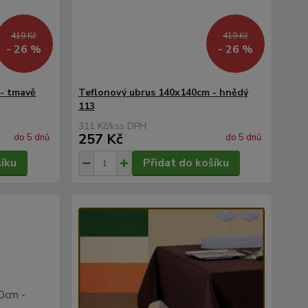
419 Kč
419 Kč
- 26 %
- 26 %
- tmavě
Teflonový ubrus 140x140cm - hnědý
113
311 Kč
/
ks
257 Kč
do 5 dnů
do 5 dnů
šíku
Přidat do košíku