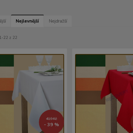
jší
Nejlevnější
Nejdražší
1-22 z 22
419 Kč
- 39 %