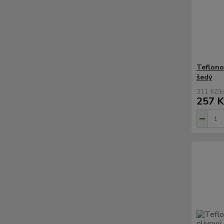
Teflono
šedý
311 Kč
/
k
257 K