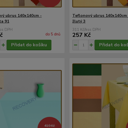
vý ubrus 140x140cm -
Teflonový ubrus 140x140cm 
ta 91
žlutý 3
s
311 Kč
/
ks
č
257 Kč
do 5 dnů
Přidat do košíku
Přidat do ko
419 Kč