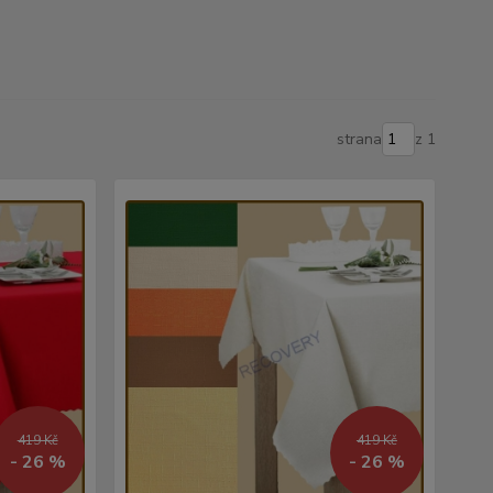
strana
z 1
419 Kč
419 Kč
- 26 %
- 26 %