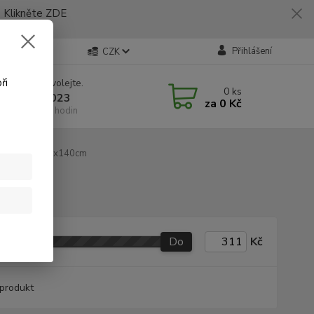
likněte ZDE
Přihlášení
CZK
ři
 si rady? Zavolejte.
0
ks
 773 794 023
za
0 Kč
í-pátek 9-16 hodin
Rozměr 140x140cm
Do
Kč
produkt