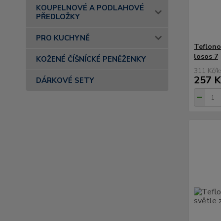
KOUPELNOVÉ A PODLAHOVÉ
PŘEDLOŽKY
PRO KUCHYNĚ
Teflono
losos 7
KOŽENÉ ČÍŠNÍCKÉ PENĚŽENKY
311 Kč
/
k
257 K
DÁRKOVÉ SETY