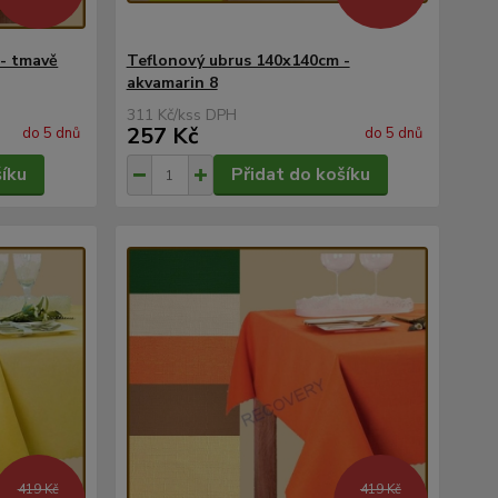
- tmavě
Teflonový ubrus 140x140cm -
akvamarin 8
311 Kč
/
ks
257 Kč
do 5 dnů
do 5 dnů
šíku
Přidat do košíku
419 Kč
419 Kč