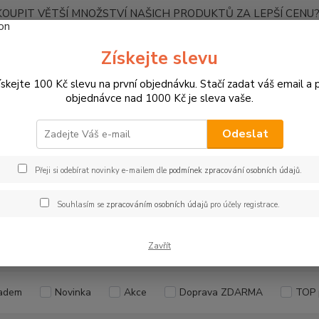
OUPIT VĚTŠÍ MNOŽSTVÍ NAŠICH PRODUKTŮ ZA LEPŠÍ CENU? K
Kontakty
Získejte slevu
ískejte 100 Kč slevu na první objednávku. Stačí zadat váš email a p
Nevíte
Hledat
objednávce nad 1000 Kč je sleva vaše.
+420
Ponděl
Odeslat
UBRUSY
Teflonové ubrusy jednobarevné s vodoodpudivou úpravou
Přeji si odebírat novinky e-mailem dle
podmínek zpracování osobních údajů
.
měr 140x140cm
Souhlasím se
zpracováním osobních údajů
pro účely registrace.
Kč
Od
Zavřít
adem
Novinka
Akce
Doprava ZDARMA
TOP 