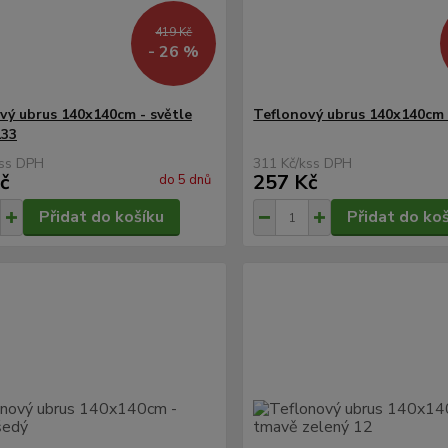
419 Kč
- 26 %
vý ubrus 140x140cm - světle
Teflonový ubrus 140x140cm 
133
s
311 Kč
/
ks
č
257 Kč
do 5 dnů
Přidat do košíku
Přidat do ko