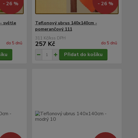
- 26 %
- 26 %
- světle
Teflonový ubrus 140x140cm -
pomerančový 111
311 Kč
/
ks
257 Kč
do 5 dnů
do 5 dnů
šíku
Přidat do košíku