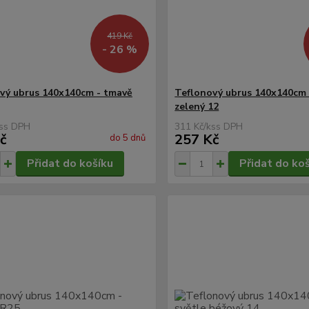
419 Kč
- 26 %
vý ubrus 140x140cm - tmavě
Teflonový ubrus 140x140cm 
zelený 12
s
311 Kč
/
ks
č
257 Kč
do 5 dnů
Přidat do košíku
Přidat do ko