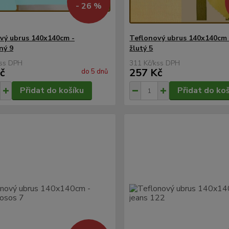
- 26 %
vý ubrus 140x140cm -
Teflonový ubrus 140x140cm 
ný 9
žlutý 5
s
311 Kč
/
ks
č
257 Kč
do 5 dnů
Přidat do košíku
Přidat do ko