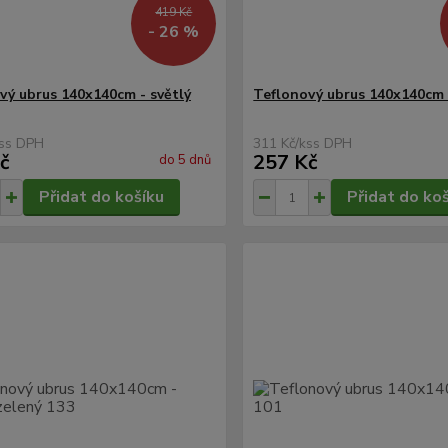
419 Kč
- 26 %
vý ubrus 140x140cm - světlý
Teflonový ubrus 140x140cm 
s
311 Kč
/
ks
č
257 Kč
do 5 dnů
Přidat do košíku
Přidat do ko