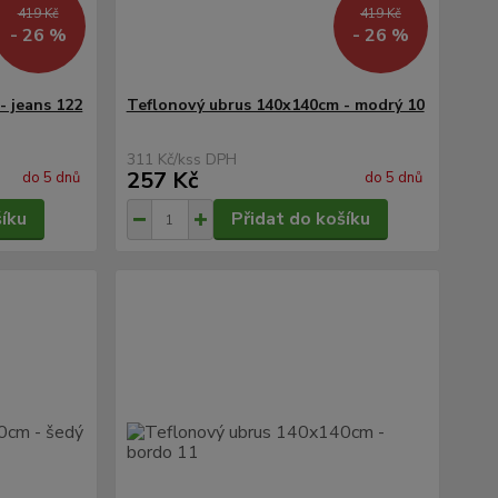
419 Kč
419 Kč
- 26 %
- 26 %
- jeans 122
Teflonový ubrus 140x140cm - modrý 10
311 Kč
/
ks
257 Kč
do 5 dnů
do 5 dnů
šíku
Přidat do košíku