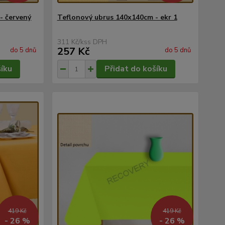
- červený
Teflonový ubrus 140x140cm - ekr 1
311 Kč
/
ks
257 Kč
do 5 dnů
do 5 dnů
šíku
Přidat do košíku
419 Kč
419 Kč
- 26 %
- 26 %