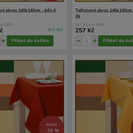
vý ubrus 140x140cm - bílý 4
Teflonový ubrus 140x140cm 
26
s
311 Kč
/
ks
č
257 Kč
do 5 dnů
Přidat do košíku
Přidat do ko
419 Kč
- 26 %