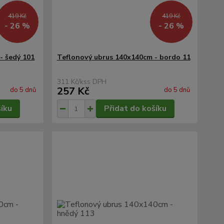
419 Kč
419 Kč
- 26 %
- 26 %
- šedý 101
Teflonový ubrus 140x140cm - bordo 11
311 Kč
/
ks
257 Kč
do 5 dnů
do 5 dnů
šíku
Přidat do košíku