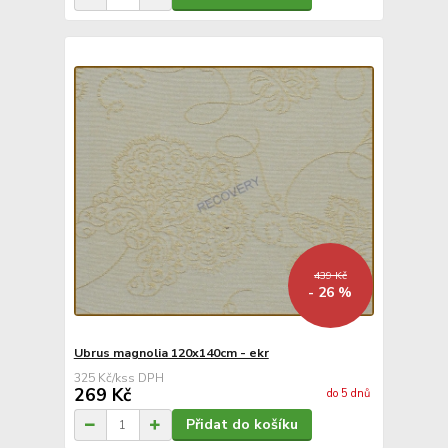
439 Kč
- 26 %
Ubrus magnolia 120x140cm - ekr
325 Kč
/
ks
269 Kč
do 5 dnů
Přidat do košíku