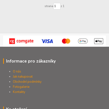
strana
z 1
Informace pro zákazníky
O nás
Jak nakupovat
Obchodní podmínky
Fotogalerie
Kontak
ty