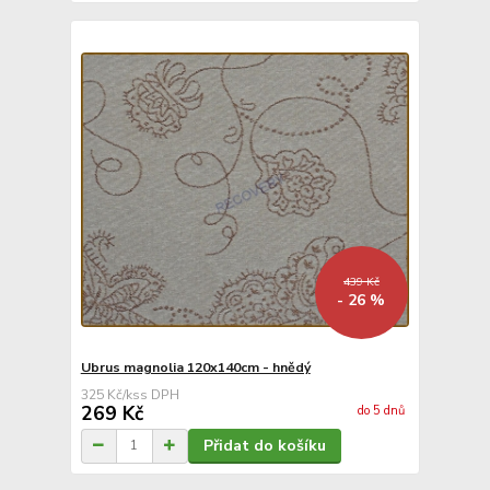
439 Kč
- 26 %
Ubrus magnolia 120x140cm - hnědý
325 Kč
/
ks
269 Kč
do 5 dnů
Přidat do košíku