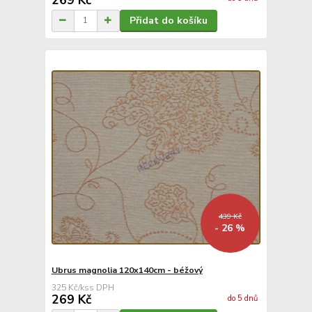
Přidat do košíku
439 Kč
- 26 %
Ubrus magnolia 120x140cm - béžový
325 Kč
/
ks
269 Kč
do 5 dnů