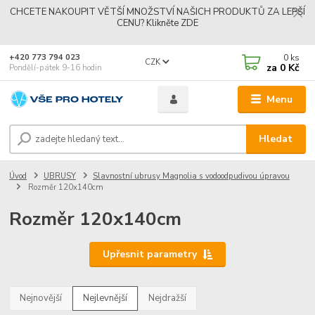
CHCETE NAKOUPIT VĚTŠÍ MNOŽSTVÍ NAŠICH PRODUKTŮ ZA LEPŠÍ
CENU? Klikněte ZDE
0
ks
+420 773 794 023
CZK
za
0 Kč
Pondělí-pátek 9-16 hodin
Menu
Získejte slevu
Získejte 100 Kč slevu na první objednávku. Stačí zadat váš email
a při objednávce nad 1000 Kč je sleva vaše.
Hledat
Odeslat
Úvod
UBRUSY
Slavnostní ubrusy Magnolia s vodoodpudivou úpravou
Rozměr 120x140cm
Přeji si odebírat novinky e-mailem dle
podmínek zpracování osobních údajů
.
Rozměr 120x140cm
Souhlasím se
zpracováním osobních údajů
pro účely registrace.
Upřesnit parametry
Zavřít
Nejnovější
Nejlevnější
Nejdražší