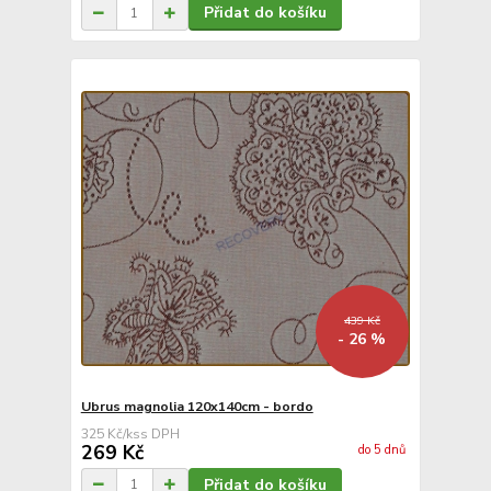
Přidat do košíku
439 Kč
- 26 %
Ubrus magnolia 120x140cm - bordo
325 Kč
/
ks
269 Kč
do 5 dnů
Přidat do košíku