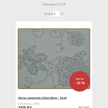
Zobrazuji 1-5 z 5
strana
z 1
439 Kč
- 26 %
Ubrus magnolia 120x140cm - šedý
325 Kč
/
ks
269 Kč
do 5 dnů