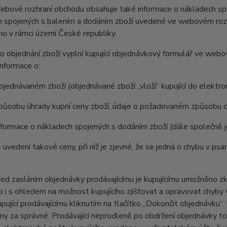
ové rozhraní obchodu obsahuje také informace o nákladech spoj
 spojených s balením a dodáním zboží uvedené ve webovém rozhr
o v rámci území České republiky.
 objednání zboží vyplní kupující objednávkový formulář ve web
nformace o:
jednávaném zboží (objednávané zboží „vloží“ kupující do elektr
působu úhrady kupní ceny zboží, údaje o požadovaném způsobu d
formace o nákladech spojených s dodáním zboží (dále společně 
 uvedení takové ceny, při níž je zjevné, že se jedná o chybu v psa
 zasláním objednávky prodávajícímu je kupujícímu umožněno zkon
 to i s ohledem na možnost kupujícího zjišťovat a opravovat chyby
pující prodávajícímu kliknutím na tlačítko „Dokončit objednávku“
y za správné. Prodávající neprodleně po obdržení objednávky tot