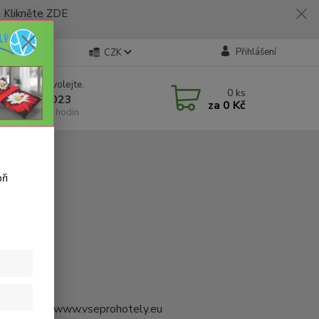
likněte ZDE
Přihlášení
CZK
 si rady? Zavolejte.
0
ks
 773 794 023
za
0 Kč
í-pátek 9-16 hodin
ři
etové adrese www.vseprohotely.eu