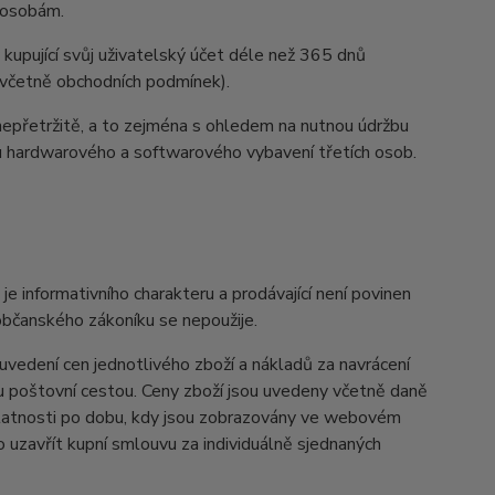
m osobám.
 kupující svůj uživatelský účet déle než 365 dnů
y (včetně obchodních podmínek).
nepřetržitě, a to zejména s ohledem na nutnou údržbu
u hardwarového a softwarového vybavení třetích osob.
informativního charakteru a prodávající není povinen
občanského zákoníku se nepoužije.
vedení cen jednotlivého zboží a nákladů za navrácení
u poštovní cestou. Ceny zboží jsou uvedeny včetně daně
 platnosti po dobu, kdy jsou zobrazovány ve webovém
uzavřít kupní smlouvu za individuálně sjednaných