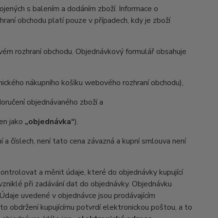
ených s balením a dodáním zboží. Informace o
aní obchodu platí pouze v případech, kdy je zboží
ovém rozhraní obchodu. Objednávkový formulář obsahuje
onického nákupního košíku webového rozhraní obchodu),
oručení objednávaného zboží a
jen jako
„objednávka“
).
ní a číslech, není tato cena závazná a kupní smlouva není
trolovat a měnit údaje, které do objednávky kupující
 vzniklé při zadávání dat do objednávky. Objednávku
. Údaje uvedené v objednávce jsou prodávajícím
o obdržení kupujícímu potvrdí elektronickou poštou, a to