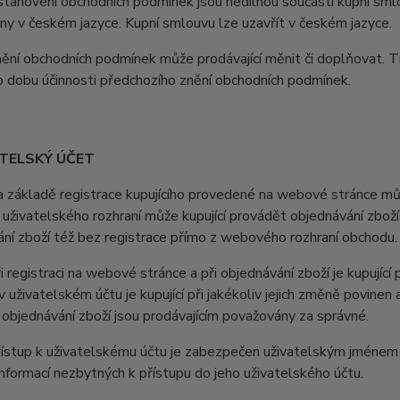
anovení obchodních podmínek jsou nedílnou součástí kupní smlo
y v českém jazyce. Kupní smlouvu lze uzavřít v českém jazyce.
ní obchodních podmínek může prodávající měnit či doplňovat. T
o dobu účinnosti předchozího znění obchodních podmínek.
ATELSKÝ ÚČET
ákladě registrace kupujícího provedené na webové stránce může
uživatelského rozhraní může kupující provádět objednávání zboží
ní zboží též bez registrace přímo z webového rozhraní obchodu.
registraci na webové stránce a při objednávání zboží je kupující
 uživatelském účtu je kupující při jakékoliv jejich změně povine
i objednávání zboží jsou prodávajícím považovány za správné.
stup k uživatelskému účtu je zabezpečen uživatelským jménem a 
nformací nezbytných k přístupu do jeho uživatelského účtu.