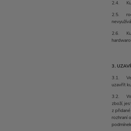
2.4. Kupu
2.5. rodá
nevyužívá
2.6. Kupu
hardwarov
3. UZAV
3.1. Vešk
uzavřít k
3.2. Webo
zboží, je
z přidané
rozhraní 
podmínek