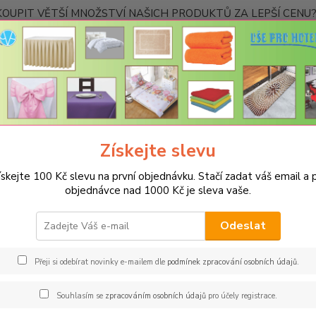
OUPIT VĚTŠÍ MNOŽSTVÍ NAŠICH PRODUKTŮ ZA LEPŠÍ CENU? K
Kontakty
Nevíte
Hledat
+420
Ponděl
Získejte slevu
Obchodní podmínky
ískejte 100 Kč slevu na první objednávku. Stačí zadat váš email a p
HODNÍ PODMÍNKY
objednávce nad 1000 Kč je sleva vaše.
 společnosti Aleš Poles
Odeslat
m Moravská 1433/2, 742 21 Kopřivnice
Přeji si odebírat novinky e-mailem dle
podmínek zpracování osobních údajů
.
ční číslo:
45172749
Souhlasím se
zpracováním osobních údajů
pro účely registrace.
ej zboží prostřednictvím on-line obchodu umístěného na intern