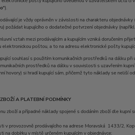
 elektronické pošty kupujícího uvedenou v uživatelském účtu či 
ho“
).
ávající je vždy oprávněn v závislosti na charakteru objednávky 
u) požádat kupujícího o dodatečné potvrzení objednávky (napříkla
vní vztah mezi prodávajícím a kupujícím vzniká doručením přijetí
u elektronickou poštou, a to na adresu elektronické pošty kupujíc
jící souhlasí s použitím komunikačních prostředků na dálku při u
omunikačních prostředků na dálku v souvislosti s uzavřením kupní
nní hovory) si hradí kupující sám, přičemž tyto náklady se neliší o
 ZBOŽÍ A PLATEBNÍ PODMÍNKY
 zboží a případné náklady spojené s dodáním zboží dle kupní sml
ti v provozovně prodávajícího na adrese Moravská 1433/2, Kopř
ti na dobírku v místě určeném kupujícím v objednávce;