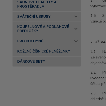
1.4. Ust
SAUNOVÉ PLACHTY A
vyhotoven
PROSTĚRADLA
1.5. Zně
SVÁTEČNÍ UBRUSY
vzniklá p
KOUPELNOVÉ A PODLAHOVÉ
PŘEDLOŽKY
PRO KUCHYNĚ
2. UŽIV
KOŽENÉ ČÍŠNÍCKÉ PENĚŽENKY
2.1. Na z
Ze svého 
DÁRKOVÉ SETY
objednává
2.2. Při 
uvedené v
účtu a př
2.3. Pří
ohledně i