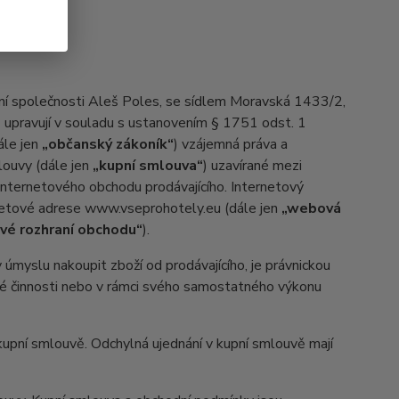
ní společnosti Aleš Poles, se sídlem Moravská 1433/2,
) upravují v souladu s ustanovením § 1751 odst. 1
ále jen
„občanský zákoník“
) vzájemná práva a
louvy (dále jen
„kupní smlouva“
) uzavírané mezi
 internetového obchodu prodávajícího. Internetový
netové adrese www.vseprohotely.eu (dále jen
„webová
vé rozhraní obchodu“
).
myslu nakoupit zboží od prodávajícího, je právnickou
ské činnosti nebo v rámci svého samostatného výkonu
pní smlouvě. Odchylná ujednání v kupní smlouvě mají