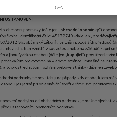
Zavřít
DNÍ USTANOVENÍ
o obchodní podmínky (dále jen
„obchodní podmínky“
) obchod
přivnice, identifikační číslo: 45172749 (dále jen
„prodávající“
 89/2012 Sb., občanský zákoník, ve znění pozdějších předpisů (d
i smluvních stran vzniklé v souvislosti nebo na základě kupní sm
cím a jinou fyzickou osobou (dále jen
„kupující“
) prostřednictvím
e prodávajícím provozován na webové stránce umístěné na inter
), a to prostřednictvím rozhraní webové stránky (dále jen
„webo
odní podmínky se nevztahují na případy, kdy osoba, která má v ú
 osobou, jež jedná při objednávání zboží v rámci své podnikatel
anovení odchylná od obchodních podmínek je možné sjednat v ku
 před ustanoveními obchodních podmínek.