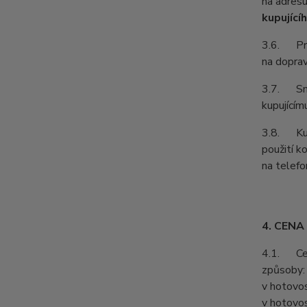
na adresu
kupující
3.6. Prod
na doprav
3.7. Smlu
kupujícím
3.8. Kupu
použití k
na telefo
4. CENA
4.1. Cenu
způsoby:
v hotovos
v hotovos