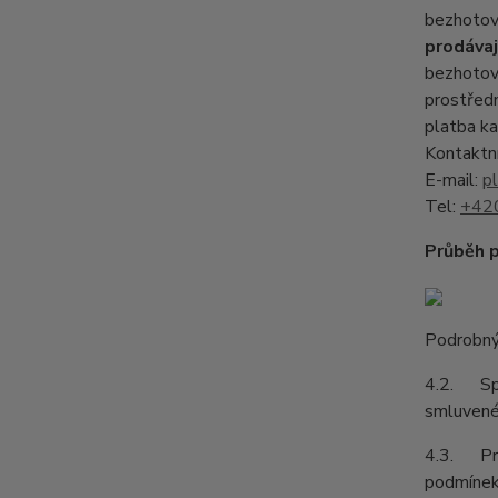
bezhotov
prodávaj
bezhotov
prostředn
platba k
Kontaktn
E-mail:
p
Tel:
+42
Průběh p
Podrobný
4.2. Spol
smluvené 
4.3. Prod
podmínek 