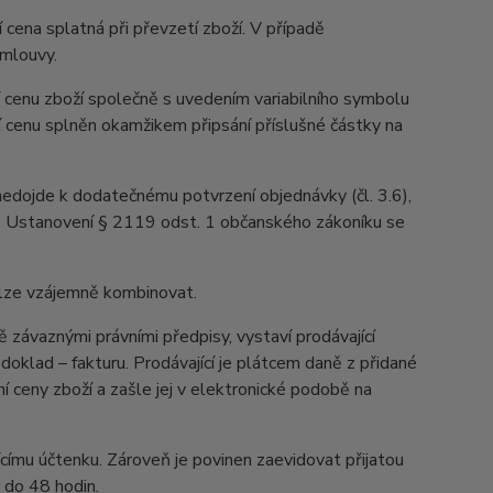
 cena splatná při převzetí zboží. V případě
smlouvy.
 cenu zboží společně s uvedením variabilního symbolu
í cenu splněn okamžikem připsání příslušné částky na
 nedojde k dodatečnému potvrzení objednávky (čl. 3.6),
u. Ustanovení § 2119 odst. 1 občanského zákoníku se
elze vzájemně kombinovat.
závaznými právními předpisy, vystaví prodávající
oklad – fakturu. Prodávající je plátcem daně z přidané
í ceny zboží a zašle jej v elektronické podobě na
ícímu účtenku. Zároveň je povinen zaevidovat přijatou
 do 48 hodin.