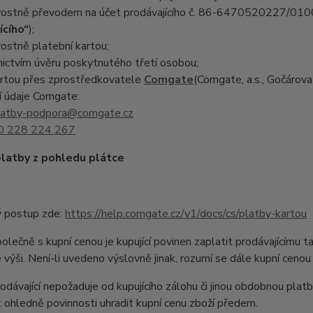
ostně převodem na účet prodávajícího č. 86-6470520227/0100,
ícího“
);
ostně platební kartou;
ictvím úvěru poskytnutého třetí osobou;
artou přes zprostředkovatele
Comgate
(Comgate, a.s., Gočárova
í údaje Comgate:
latby-podpora@comgate.cz
0 228 224 267
latby z pohledu plátce
 postup zde:
https://help.comgate.cz/v1/docs/cs/platby-kartou
ečně s kupní cenou je kupující povinen zaplatit prodávajícímu t
výši. Není-li uvedeno výslovně jinak, rozumí se dále kupní cenou
ávající nepožaduje od kupujícího zálohu či jinou obdobnou platb
ohledně povinnosti uhradit kupní cenu zboží předem.