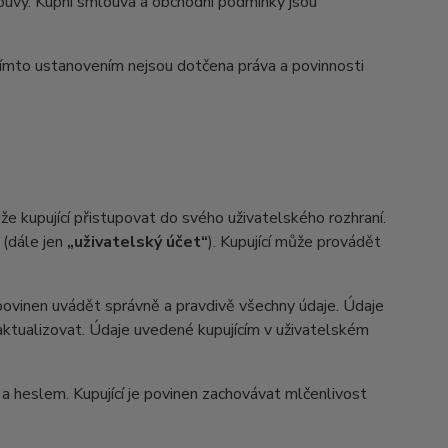
uvy. Kupní smlouva a obchodní podmínky jsou
ímto ustanovením nejsou dotčena práva a povinnosti
 kupující přistupovat do svého uživatelského rozhraní.
 (dále jen
„uživatelský účet“
). Kupující může provádět
 povinen uvádět správně a pravdivě všechny údaje. Údaje
n aktualizovat. Údaje uvedené kupujícím v uživatelském
heslem. Kupující je povinen zachovávat mlčenlivost