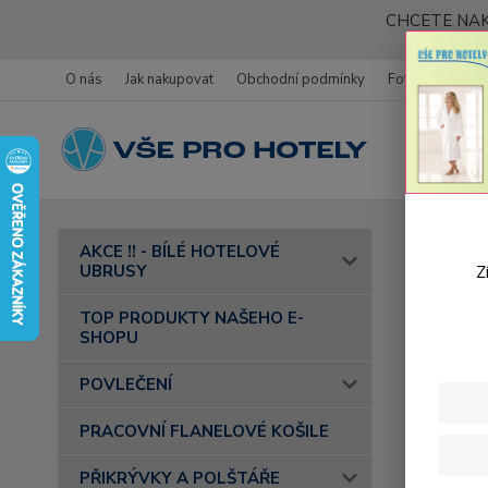
CHCETE NAK
O nás
Jak nakupovat
Obchodní podmínky
Fotogalerie
Úvod
AKCE !! - BÍLÉ HOTELOVÉ
UBRUSY
Z
OBC
TOP PRODUKTY NAŠEHO E-
SHOPU
obchodní
POVLEČENÍ
se sídle
identifika
PRACOVNÍ FLANELOVÉ KOŠILE
pro prod
PŘIKRÝVKY A POLŠTÁŘE