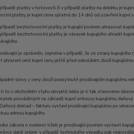
ípadě platby v hotovosti či v případě platby na dobírku je kupní
stní platby je kupní cena splatná do 14 dnů od uzavření kupní 
ípadě bezhotovostní platby je kupující povinen uhrazovat kupní
 případě bezhotovostní platby je závazek kupujícího uhradit kupn
ávajícího.
ávající je oprávněn, zejména v případě, že ze strany kupujícího
 uhrazení celé kupní ceny ještě před odesláním zboží kupujícím
.
padné slevy z ceny zboží poskytnuté prodávajícím kupujícímu n
i to v obchodním styku obvyklé nebo je-li tak stanoveno obecně 
lateb prováděných na základě kupní smlouvy kupujícímu daňový d
Daňový doklad – fakturu vystaví prodávající kupujícímu po uhrazen
ckou adresu kupujícího.
e zákona o evidenci tržeb je prodávající povinen vystavit kupuj
právce daně online; v případě technického výpadku pak nejpozději