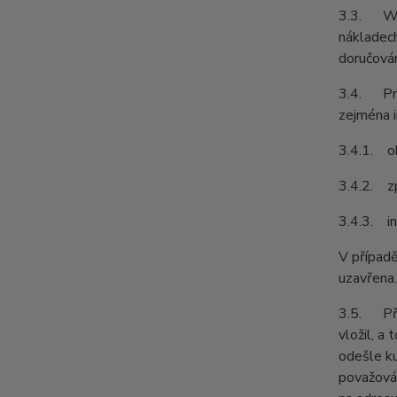
3.3. Web
nákladech
doručován
3.4. Pro
zejména i
3.4.1. ob
3.4.2. z
3.4.3. in
V případě
uzavřena.
3.5. Před
vložil, a
odešle ku
považován