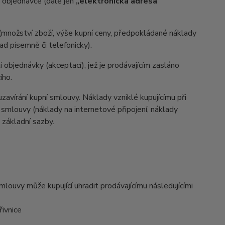
v objednávce (dále jen
„elektronická adresa
(množství zboží, výše kupní ceny, předpokládané náklady
d písemně či telefonicky).
 objednávky (akceptací), jež je prodávajícím zasláno
ího.
zavírání kupní smlouvy. Náklady vzniklé kupujícímu při
 smlouvy (náklady na internetové připojení, náklady
d základní sazby.
ouvy může kupující uhradit prodávajícímu následujícími
ivnice