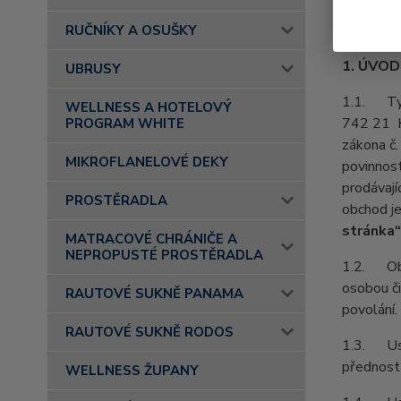
RUČNÍKY A OSUŠKY
1. ÚVO
UBRUSY
1.1. Tyt
WELLNESS A HOTELOVÝ
742 21 Ko
PROGRAM WHITE
zákona č.
MIKROFLANELOVÉ DEKY
povinnost
prodávají
PROSTĚRADLA
obchod j
stránka“
MATRACOVÉ CHRÁNIČE A
NEPROPUSTÉ PROSTĚRADLA
1.2. Obch
osobou či
RAUTOVÉ SUKNĚ PANAMA
povolání.
RAUTOVÉ SUKNĚ RODOS
1.3. Ust
přednost
WELLNESS ŽUPANY