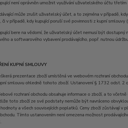
jící není oprávněn umožnit využívání uživatelského účtu třetí
vající může zrušit uživatelský účet, a to zejména v případě, kdy
, či v případě, kdy kupující poruší své povinnosti z kupní smlouv
jící bere na vědomí, že uživatelský účet nemusí být dostupný 
ého a softwarového vybavení prodávajícího, popř. nutnou údržb
ŘENÍ KUPNÍ SMLOUVY
erá prezentace zboží umístěná ve webovém rozhraní obchodu je 
upní smlouvu ohledně tohoto zboží. Ustanovení § 1732 odst. 2 
vé rozhraní obchodu obsahuje informace o zboží, a to včetně u
stliže toto zboží ze své podstaty nemůže být navráceno obvyklo
 hodnoty a všech souvisejících poplatků. Ceny zboží zůstávají v
obchodu. Tímto ustanovením není omezena možnost prodávajícího 
.