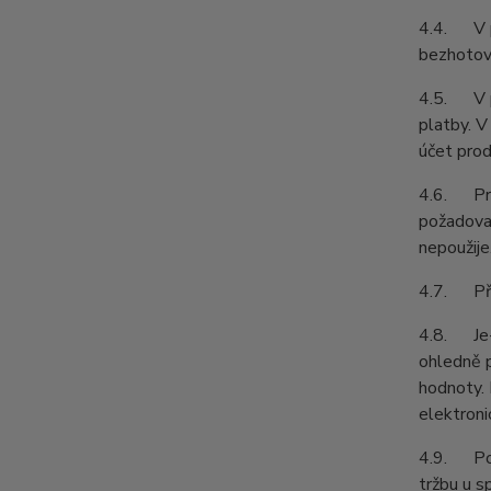
4.4. V př
bezhotovo
4.5. V př
platby. V
účet prod
4.6. Prod
požadovat
nepoužije
4.7. Pří
4.8. Je-l
ohledně p
hodnoty. 
elektroni
4.9. Podl
tržbu u s