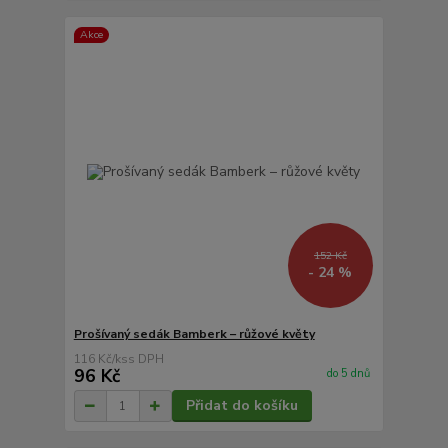
Akce
152 Kč
- 24 %
Prošívaný sedák Bamberk – růžové květy
116 Kč
/
ks
96 Kč
do 5 dnů
Přidat do košíku