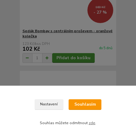
168 Kč
- 27 %
Sedák Bombay s centrálním proševem - oranžové
kolečka
123 Kč
/
ks
102 Kč
do 5 dnů
Přidat do košíku
Souhlasím
Nastavení
Souhlas můžete odmítnout
zde
.