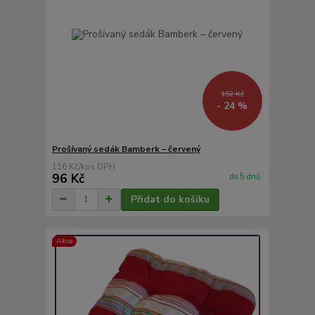
152 Kč
- 24 %
Prošívaný sedák Bamberk – červený
116 Kč
/
ks
96 Kč
do 5 dnů
Přidat do košíku
Akce