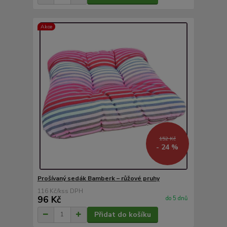
Akce
152 Kč
- 24 %
Prošívaný sedák Bamberk – růžové pruhy
116 Kč
/
ks
96 Kč
do 5 dnů
Přidat do košíku