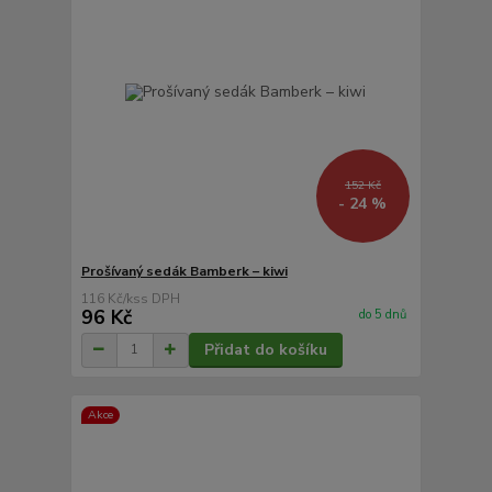
152 Kč
- 24 %
Prošívaný sedák Bamberk – kiwi
116 Kč
/
ks
96 Kč
do 5 dnů
Přidat do košíku
Akce