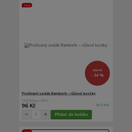
Akce
152 Kč
- 24 %
Prošívaný sedák Bamberk – růžové kostky
116 Kč
/
ks
96 Kč
do 5 dnů
Přidat do košíku
Akce