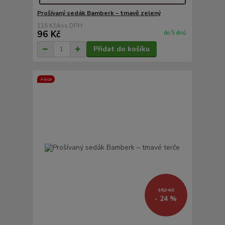
Prošívaný sedák Bamberk – tmavě zelený
116 Kč
/
ks
96 Kč
do 5 dnů
Přidat do košíku
Akce
152 Kč
- 24 %