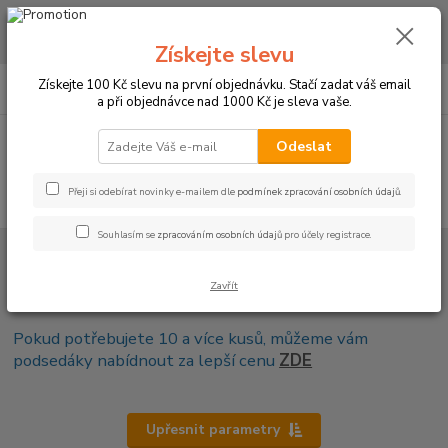
CHCETE NAKOUPIT VĚTŠÍ MNOŽSTVÍ NAŠICH PRODUKTŮ ZA LEPŠÍ
CENU? Klikněte ZDE
Získejte slevu
0
ks
+420 773 794 023
Získejte 100 Kč slevu na první objednávku. Stačí zadat váš email
CZK
za
0 Kč
Pondělí-pátek 9-16 hodin
a při objednávce nad 1000 Kč je sleva vaše.
Menu
Odeslat
Přeji si odebírat novinky e-mailem dle
podmínek zpracování osobních údajů
.
Hledat
Souhlasím se
zpracováním osobních údajů
pro účely registrace.
Úvod
PRO KUCHYNĚ
Podsedáky na židle
Podsedáky na židle
Zavřít
Pokud potřebujete 10 a více kusů, můžeme vám
podsedáky nabídnout za lepší cenu
ZDE
Upřesnit parametry