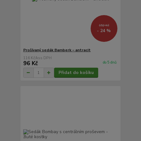
152 Kč
- 24 %
Prošívaný sedák Bamberk – antracit
116 Kč
/
ks
96 Kč
do 5 dnů
Přidat do košíku