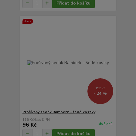
Přidat do košíku
Akce
152 Kč
- 24 %
Prošívaný sedák Bamberk – šedé kostky
116 Kč
/
ks
96 Kč
do 5 dnů
Přidat do košíku