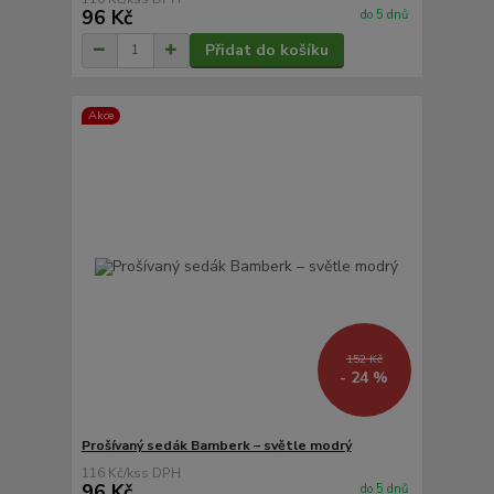
96 Kč
do 5 dnů
Přidat do košíku
Akce
152 Kč
- 24 %
Prošívaný sedák Bamberk – světle modrý
116 Kč
/
ks
96 Kč
do 5 dnů