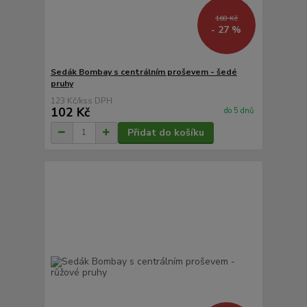
168 Kč
- 27 %
Sedák Bombay s centrálním proševem - šedé
pruhy
123 Kč
/
ks
102 Kč
do 5 dnů
Přidat do košíku