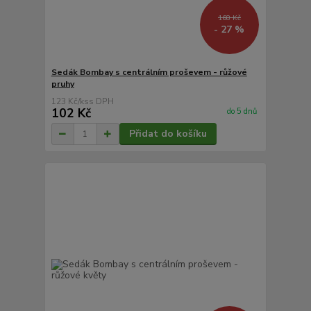
168 Kč
- 27 %
Sedák Bombay s centrálním proševem - růžové
pruhy
123 Kč
/
ks
102 Kč
do 5 dnů
Přidat do košíku