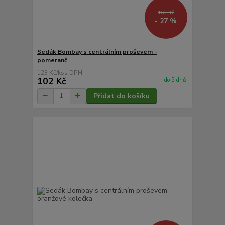
168 Kč
- 27 %
Sedák Bombay s centrálním proševem -
pomeranč
123 Kč
/
ks
102 Kč
do 5 dnů
Přidat do košíku