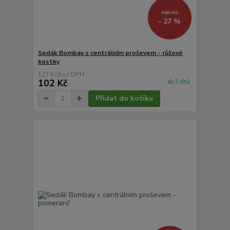
168 Kč
- 27 %
Sedák Bombay s centrálním proševem - růžové
kostky
123 Kč
/
ks
102 Kč
do 5 dnů
Přidat do košíku