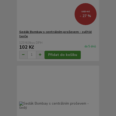
168 Kč
- 27 %
Sedák Bombay s centrálním proševem - světlé
terče
123 Kč
/
ks
102 Kč
do 5 dnů
Přidat do košíku