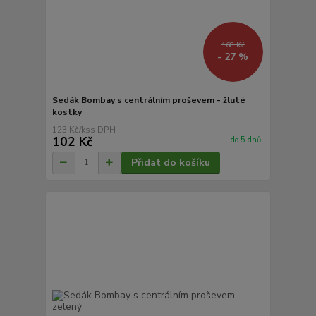
168 Kč
- 27 %
Sedák Bombay s centrálním proševem - žluté
kostky
123 Kč
/
ks
102 Kč
do 5 dnů
Přidat do košíku