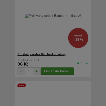
152 Kč
- 24 %
Prošívaný sedák Bamberk – fialový
116 Kč
/
ks
96 Kč
do 5 dnů
Přidat do košíku
Akce