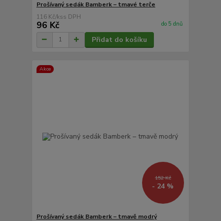
Prošívaný sedák Bamberk – tmavé terče
116 Kč
/
ks
96 Kč
do 5 dnů
Přidat do košíku
Akce
152 Kč
- 24 %
Prošívaný sedák Bamberk – tmavě modrý