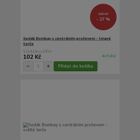
168 Kč
- 27 %
Sedák Bombay s centrálním proševem - tmavé
terče
123 Kč
/
ks
102 Kč
do 5 dnů
Přidat do košíku