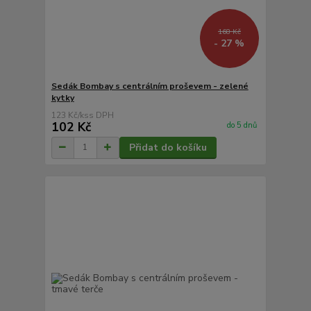
168 Kč
- 27 %
Sedák Bombay s centrálním proševem - zelené
kytky
123 Kč
/
ks
102 Kč
do 5 dnů
Přidat do košíku