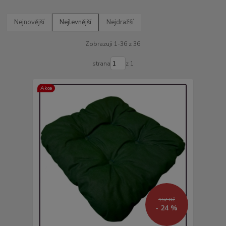
Nejnovější
Nejlevnější
Nejdražší
Zobrazuji 1-36 z 36
strana
z 1
Akce
152 Kč
- 24 %