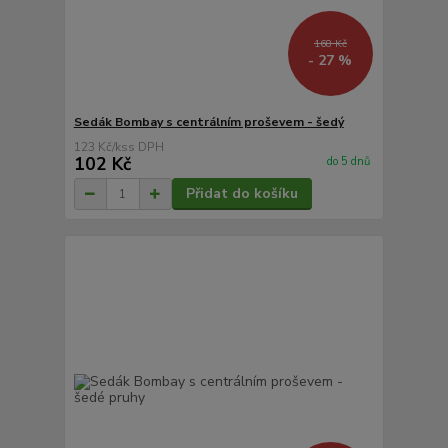
168 Kč
- 27 %
Sedák Bombay s centrálním proševem - šedý
123 Kč
/
ks
102 Kč
do 5 dnů
Přidat do košíku