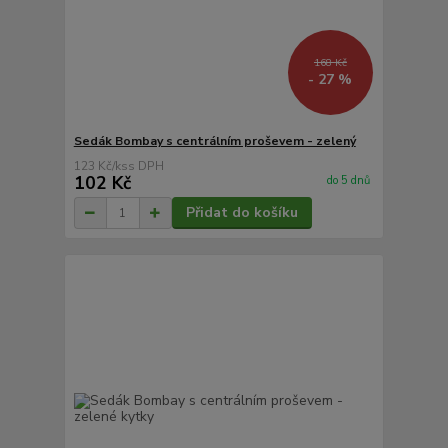
168 Kč
- 27 %
Sedák Bombay s centrálním proševem - zelený
123 Kč
/
ks
102 Kč
do 5 dnů
Přidat do košíku