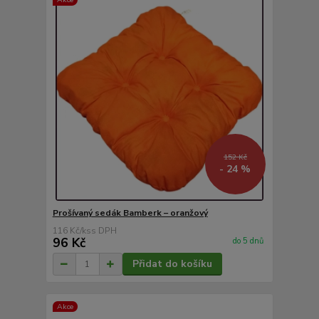
152 Kč
- 24 %
Prošívaný sedák Bamberk – oranžový
116 Kč
/
ks
96 Kč
do 5 dnů
Přidat do košíku
Akce