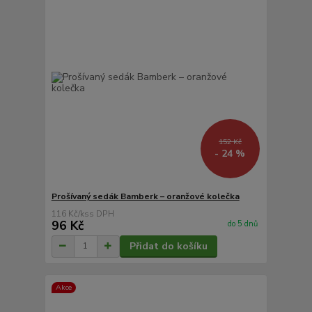
152 Kč
- 24 %
Prošívaný sedák Bamberk – oranžové kolečka
116 Kč
/
ks
96 Kč
do 5 dnů
Přidat do košíku
Akce