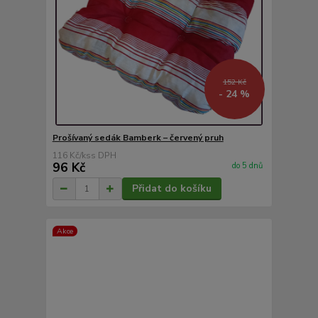
152 Kč
- 24 %
Prošívaný sedák Bamberk – červený pruh
116 Kč
/
ks
96 Kč
do 5 dnů
Přidat do košíku
Akce