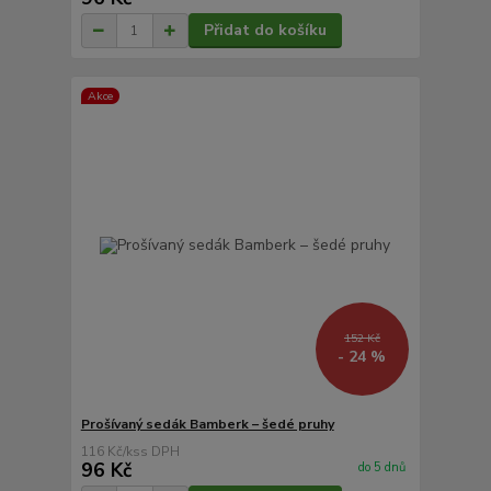
Přidat do košíku
Akce
152 Kč
- 24 %
Prošívaný sedák Bamberk – šedé pruhy
116 Kč
/
ks
96 Kč
do 5 dnů