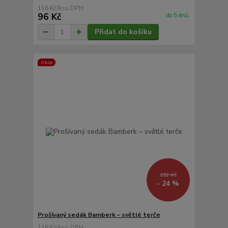
116 Kč
/
ks
96 Kč
do 5 dnů
Přidat do košíku
Akce
152 Kč
- 24 %
Prošívaný sedák Bamberk – světlé terče
116 Kč
/
ks