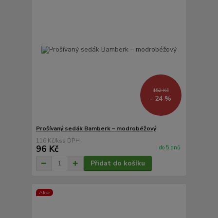
152 Kč
- 24 %
Prošívaný sedák Bamberk – modrobéžový
116 Kč
/
ks
96 Kč
do 5 dnů
Přidat do košíku
Akce