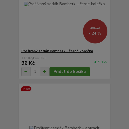
152 Kč
- 24 %
Prošívaný sedák Bamberk – černé kolečka
116 Kč
/
ks
96 Kč
do 5 dnů
Přidat do košíku
Akce