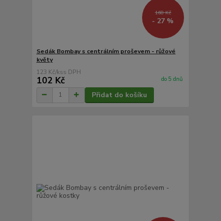
168 Kč
- 27 %
Sedák Bombay s centrálním proševem - růžové
květy
123 Kč
/
ks
102 Kč
do 5 dnů
Přidat do košíku