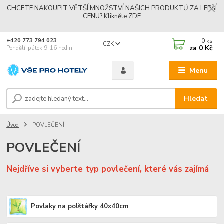
CHCETE NAKOUPIT VĚTŠÍ MNOŽSTVÍ NAŠICH PRODUKTŮ ZA LEPŠÍ
CENU? Klikněte ZDE
0
ks
+420 773 794 023
CZK
za
0 Kč
Pondělí-pátek 9-16 hodin
Menu
Hledat
Úvod
POVLEČENÍ
POVLEČENÍ
Nejdříve si vyberte typ povlečení, které
vás zajímá
Povlaky na polštářky 40x40cm