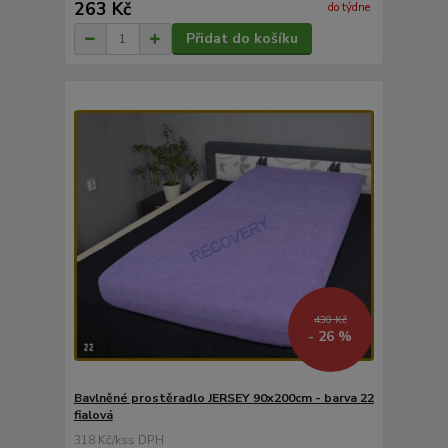
263 Kč
do týdne
Přidat do košíku
430 Kč
- 26 %
Bavlněné prostěradlo JERSEY 90x200cm - barva 22
fialová
318 Kč
/
ks