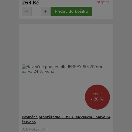
263 Kč
do týdne
Přidat do košíku
430 Kč
- 26 %
Bavlněné prostěradlo JERSEY 90x200cm - barva 24
červená
318 Kč
/
ks