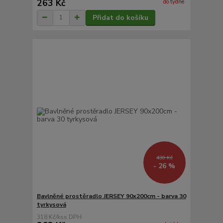
263 Kč
do týdne
Přidat do košíku
430 Kč
- 26 %
Bavlněné prostěradlo JERSEY 90x200cm - barva 30
tyrkysová
318 Kč
/
ks