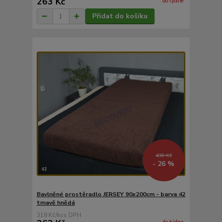
263 Kč
do týdne
Přidat do košíku
430 Kč
- 26 %
Bavlněné prostěradlo JERSEY 90x200cm - barva 42
tmavě hnědá
318 Kč
/
ks