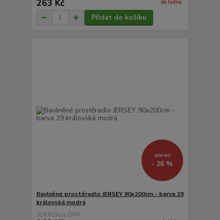
263 Kč
do týdne
Přidat do košíku
430 Kč
- 26 %
Bavlněné prostěradlo JERSEY 90x200cm - barva 29
královská modrá
318 Kč
/
ks