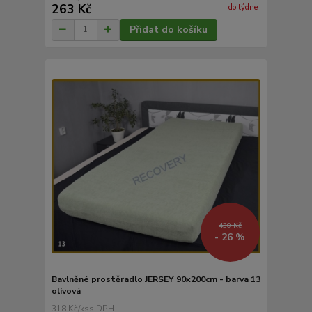
263 Kč
do týdne
Přidat do košíku
430 Kč
- 26 %
Bavlněné prostěradlo JERSEY 90x200cm - barva 13
olivová
318 Kč
/
ks