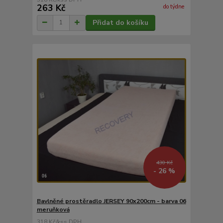
263 Kč
do týdne
Přidat do košíku
430 Kč
- 26 %
Bavlněné prostěradlo JERSEY 90x200cm - barva 06
meruňková
318 Kč
/
ks