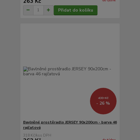
263 Kč
do týdne
Přidat do košíku
430 Kč
- 26 %
Bavlněné prostěradlo JERSEY 90x200cm - barva 46
rajčatová
318 Kč
/
ks