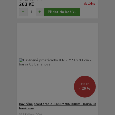
263 Kč
do týdne
Přidat do košíku
430 Kč
- 26 %
Bavlněné prostěradlo JERSEY 90x200cm - barva 03
banánová
318 Kč
/
ks