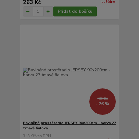
263 Kč
do týdne
Přidat do košíku
430 Kč
- 26 %
Bavlněné prostěradlo JERSEY 90x200cm - barva 27
tmavě fialová
318 Kč
/
ks