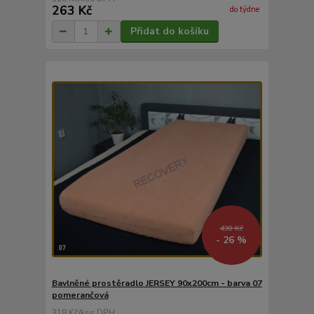
263 Kč
do týdne
Přidat do košíku
430 Kč
- 26 %
Bavlněné prostěradlo JERSEY 90x200cm - barva 07
pomerančová
318 Kč
/
ks