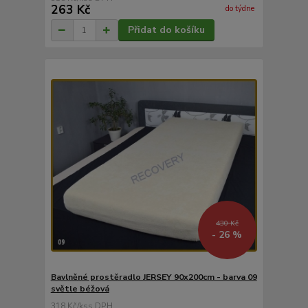
263 Kč
do týdne
Přidat do košíku
430 Kč
- 26 %
Bavlněné prostěradlo JERSEY 90x200cm - barva 09
světle béžová
318 Kč
/
ks