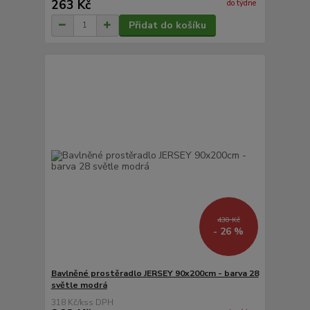
263 Kč
do týdne
Přidat do košíku
430 Kč
- 26 %
Bavlněné prostěradlo JERSEY 90x200cm - barva 28
světle modrá
318 Kč
/
ks