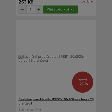
263 Kč
do týdne
Přidat do košíku
430 Kč
- 26 %
Bavlněné prostěradlo JERSEY 90x200cm - barva 25
oranžová
318 Kč
/
ks