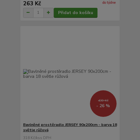
263 Kč
do týdne
Přidat do košíku
430 Kč
- 26 %
Bavlněné prostěradlo JERSEY 90x200cm - barva 18
světle růžová
318 Kč
/
ks