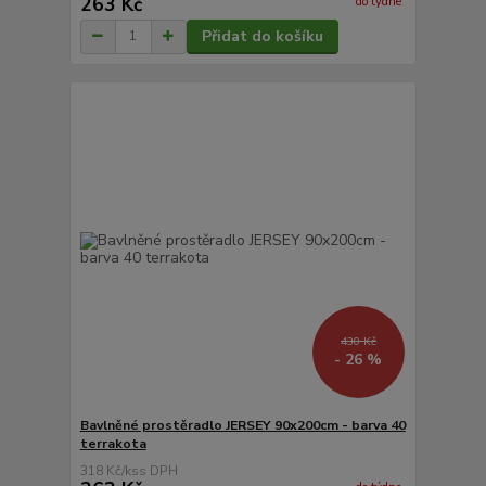
263 Kč
do týdne
Přidat do košíku
430 Kč
- 26 %
Bavlněné prostěradlo JERSEY 90x200cm - barva 40
terrakota
318 Kč
/
ks