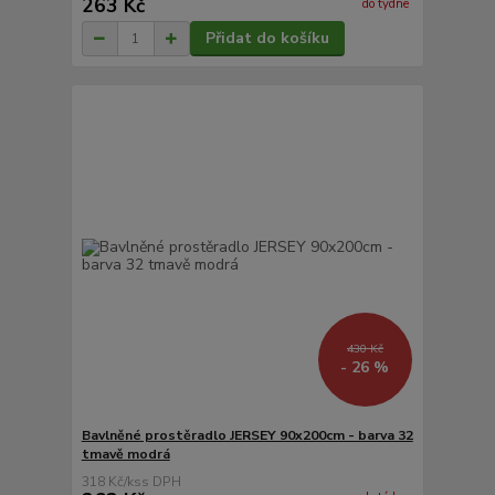
263 Kč
do týdne
Přidat do košíku
430 Kč
- 26 %
Bavlněné prostěradlo JERSEY 90x200cm - barva 32
tmavě modrá
318 Kč
/
ks