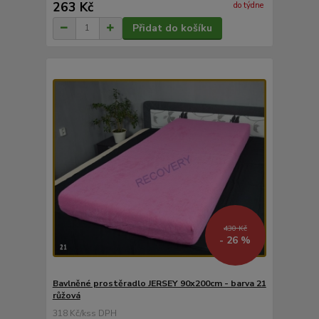
263 Kč
do týdne
Přidat do košíku
430 Kč
- 26 %
Bavlněné prostěradlo JERSEY 90x200cm - barva 21
růžová
318 Kč
/
ks