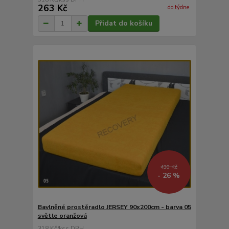
263 Kč
do týdne
Přidat do košíku
430 Kč
- 26 %
Bavlněné prostěradlo JERSEY 90x200cm - barva 05
světle oranžová
318 Kč
/
ks