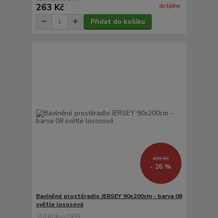
263 Kč
do týdne
Přidat do košíku
430 Kč
- 26 %
Bavlněné prostěradlo JERSEY 90x200cm - barva 08
světle lososová
318 Kč
/
ks