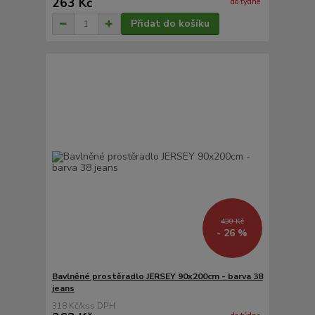
263 Kč
do týdne
Přidat do košíku
430 Kč
- 26 %
Bavlněné prostěradlo JERSEY 90x200cm - barva 38
jeans
318 Kč
/
ks