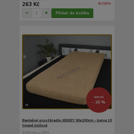
263 Kč
do týdne
Přidat do košíku
430 Kč
- 26 %
Bavlněné prostěradlo JERSEY 90x200cm - barva 10
tmavě béžová
318 Kč
/
ks