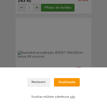
263 Kč
do týdne
Přidat do košíku
430 Kč
- 26 %
Souhlasím
Nastavení
Bavlněné prostěradlo JERSEY 90x200cm - barva 48
Souhlas můžete odmítnout
zde
.
azurová
318 Kč
/
ks
do týdne