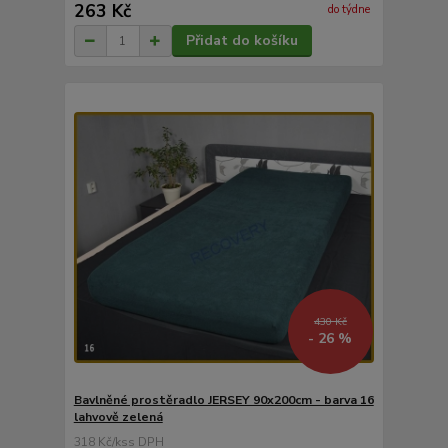
263 Kč
do týdne
Přidat do košíku
430 Kč
- 26 %
Bavlněné prostěradlo JERSEY 90x200cm - barva 16
lahvově zelená
318 Kč
/
ks