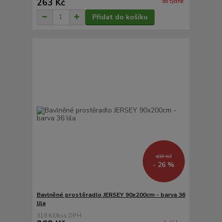
263 Kč
do týdne
Přidat do košíku
430 Kč
- 26 %
Bavlněné prostěradlo JERSEY 90x200cm - barva 36
lila
318 Kč
/
ks