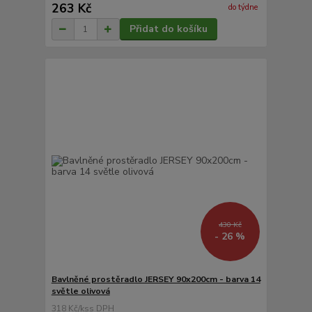
263 Kč
do týdne
Přidat do košíku
430 Kč
- 26 %
Bavlněné prostěradlo JERSEY 90x200cm - barva 14
světle olivová
318 Kč
/
ks