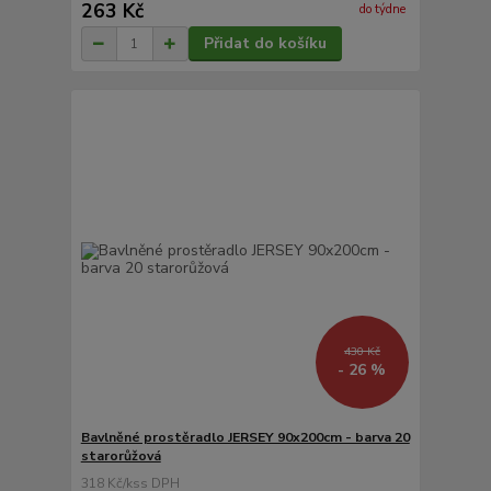
263 Kč
do týdne
Přidat do košíku
430 Kč
- 26 %
Bavlněné prostěradlo JERSEY 90x200cm - barva 20
starorůžová
318 Kč
/
ks