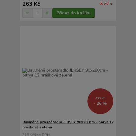
263 Kč
do týdne
Přidat do košíku
430 Kč
- 26 %
Bavlněné prostěradlo JERSEY 90x200cm - barva 12
hráškově zelená
318 Kč
/
ks