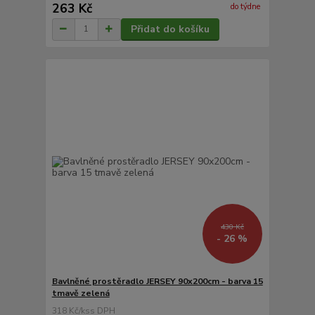
263 Kč
do týdne
Přidat do košíku
430 Kč
- 26 %
Bavlněné prostěradlo JERSEY 90x200cm - barva 15
tmavě zelená
318 Kč
/
ks