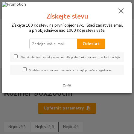
CHCETE NAKOUPIT VĚTŠÍ MNOŽSTVÍ NAŠICH PRODUKTŮ ZA LEPŠÍ
CENU? Klikněte ZDE
Získejte slevu
0
ks
+420 773 794 023
Získejte 100 Kč slevu na první objednávku. Stačí zadat váš email
CZK
za
0 Kč
Pondělí-pátek 9-16 hodin
a při objednávce nad 1000 Kč je sleva vaše.
Menu
Odeslat
Přeji si odebírat novinky e-mailem dle
podmínek zpracování osobních údajů
.
Hledat
Souhlasím se
zpracováním osobních údajů
pro účely registrace.
Úvod
PROSTĚRADLA
Bavlněné prostěradla JERSEY s gumou - 45 barev
Rozměr 90x200cm
Zavřít
Rozměr 90x200cm
Upřesnit parametry
Nejnovější
Nejlevnější
Nejdražší