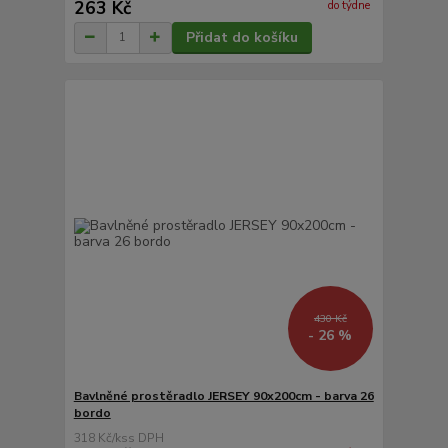
263 Kč
do týdne
Přidat do košíku
430 Kč
- 26 %
Bavlněné prostěradlo JERSEY 90x200cm - barva 26
bordo
318 Kč
/
ks