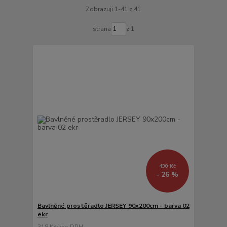
Zobrazuji 1-41 z 41
strana
z 1
430 Kč
- 26 %
Bavlněné prostěradlo JERSEY 90x200cm - barva 02
ekr
318 Kč
/
ks