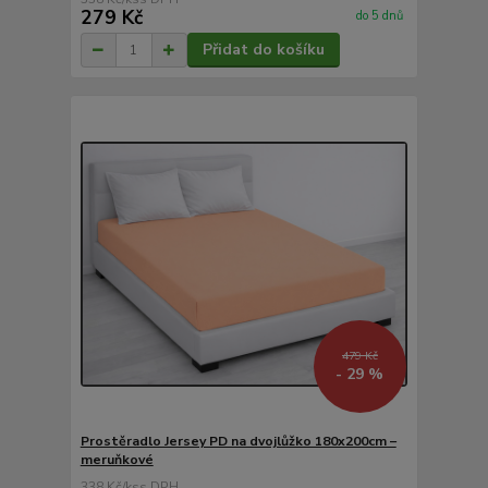
279 Kč
do 5 dnů
Přidat do košíku
479 Kč
- 29 %
Prostěradlo Jersey PD na dvojlůžko 180x200cm –
meruňkové
338 Kč
/
ks