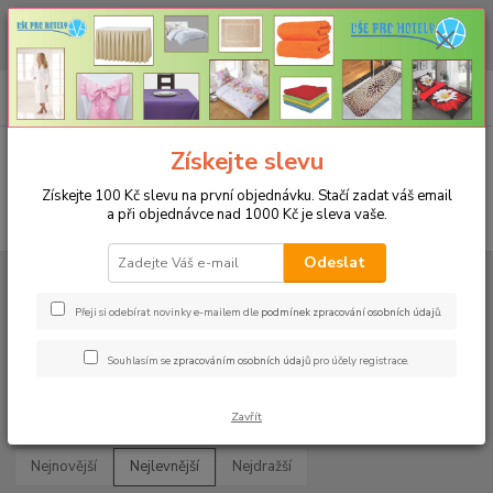
CHCETE NAKOUPIT VĚTŠÍ MNOŽSTVÍ NAŠICH PRODUKTŮ ZA LEPŠÍ
CENU? Klikněte ZDE
0
ks
+420 773 794 023
CZK
za
0 Kč
Pondělí-pátek 9-16 hodin
Menu
Získejte slevu
Získejte 100 Kč slevu na první objednávku. Stačí zadat váš email
a při objednávce nad 1000 Kč je sleva vaše.
Hledat
Odeslat
Úvod
PROSTĚRADLA
Bavlněné prostěradla JERSEY PD s gumou - 7
barev
Na dvojlůžko 180x200cm
Přeji si odebírat novinky e-mailem dle
podmínek zpracování osobních údajů
.
Na dvojlůžko 180x200cm
Souhlasím se
zpracováním osobních údajů
pro účely registrace.
Upřesnit parametry
Zavřít
Nejnovější
Nejlevnější
Nejdražší