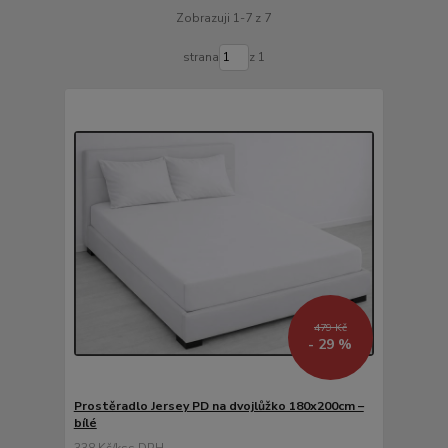
Zobrazuji 1-7 z 7
strana
z 1
479 Kč
- 29 %
Prostěradlo Jersey PD na dvojlůžko 180x200cm –
bílé
338 Kč
/
ks