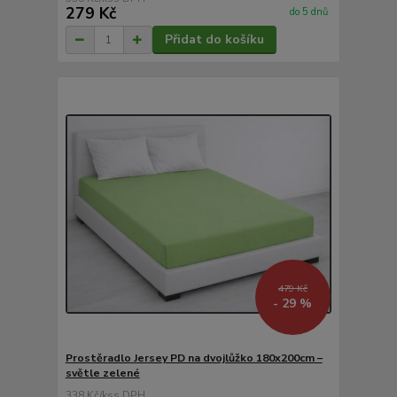
279 Kč
do 5 dnů
Přidat do košíku
479 Kč
- 29 %
Prostěradlo Jersey PD na dvojlůžko 180x200cm –
světle zelené
338 Kč
/
ks