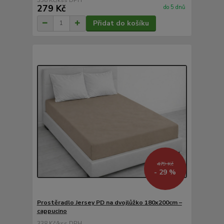
279 Kč
do 5 dnů
Přidat do košíku
479 Kč
- 29 %
Prostěradlo Jersey PD na dvojlůžko 180x200cm –
cappucino
338 Kč
/
ks