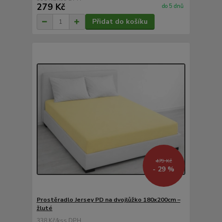
279 Kč
do 5 dnů
Přidat do košíku
479 Kč
- 29 %
Prostěradlo Jersey PD na dvojlůžko 180x200cm –
žluté
338 Kč
/
ks