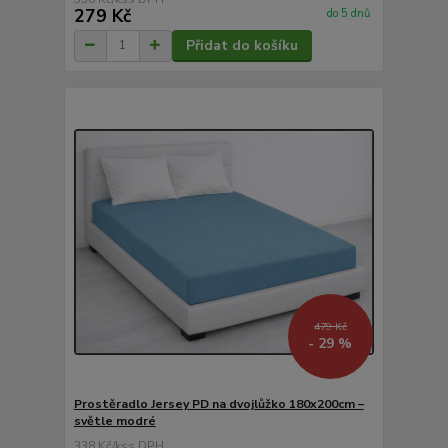
279 Kč
do 5 dnů
Přidat do košíku
479 Kč
- 29 %
Prostěradlo Jersey PD na dvojlůžko 180x200cm –
světle modré
338 Kč
/
ks