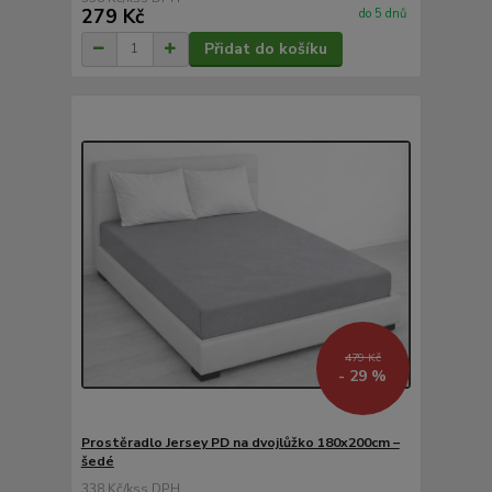
279 Kč
do 5 dnů
Přidat do košíku
479 Kč
- 29 %
Prostěradlo Jersey PD na dvojlůžko 180x200cm –
šedé
338 Kč
/
ks