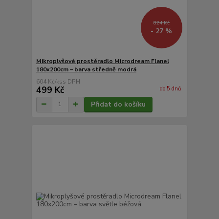
824 Kč
- 27 %
Mikroplyšové prostěradlo Microdream Flanel
180x200cm – barva středně modrá
604 Kč
/
ks
499 Kč
do 5 dnů
Přidat do košíku