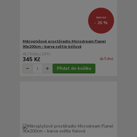
563 Kč
- 26 %
Mikroplyšové prostěradlo Microdream Flanel
90x200cm – barva světle béžová
417 Kč
/
ks
345 Kč
do 5 dnů
Přidat do košíku