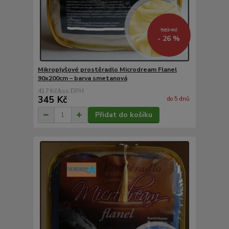
563 Kč
- 26 %
Mikroplyšové prostěradlo Microdream Flanel
90x200cm – barva smetanová
417 Kč
/
ks
345 Kč
do 5 dnů
Přidat do košíku