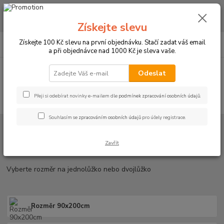
CHCETE NAKOUPIT VĚTŠÍ MNOŽSTVÍ NAŠICH PRODUKTŮ ZA LEPŠÍ
CENU? Klikněte ZDE
Získejte slevu
0
ks
+420 773 794 023
Získejte 100 Kč slevu na první objednávku. Stačí zadat váš email
CZK
za
0 Kč
Pondělí-pátek 9-16 hodin
a při objednávce nad 1000 Kč je sleva vaše.
Menu
Odeslat
Přeji si odebírat novinky e-mailem dle
podmínek zpracování osobních údajů
.
Hledat
Souhlasím se
zpracováním osobních údajů
pro účely registrace.
Úvod
PROSTĚRADLA
Mikroplyšová prostěradla
Mikroplyšová prostěradla
Zavřít
Vyberte rozměr na jednolůžko nebo dvojlůžko
Rozměr 90x200cm