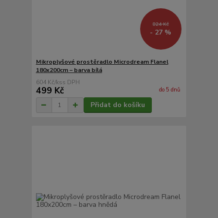
824 Kč
- 27 %
Mikroplyšové prostěradlo Microdream Flanel
180x200cm – barva bílá
604 Kč
/
ks
499 Kč
do 5 dnů
Přidat do košíku