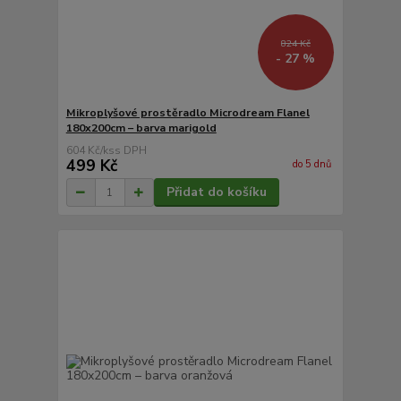
824 Kč
- 27 %
Mikroplyšové prostěradlo Microdream Flanel
180x200cm – barva marigold
604 Kč
/
ks
499 Kč
do 5 dnů
Přidat do košíku