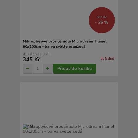
563 Kč
- 26 %
Mikroplyšové prostěradlo Microdream Flanel
90x200cm – barva světle oranžová
417 Kč
/
ks
345 Kč
do 5 dnů
Přidat do košíku