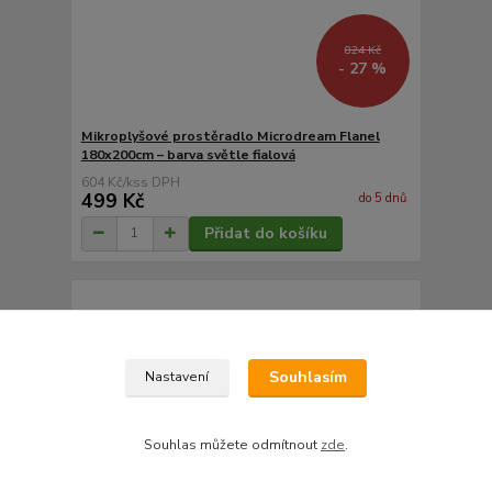
824 Kč
- 27 %
Mikroplyšové prostěradlo Microdream Flanel
180x200cm – barva světle fialová
604 Kč
/
ks
499 Kč
do 5 dnů
Přidat do košíku
Souhlasím
Nastavení
Souhlas můžete odmítnout
zde
.