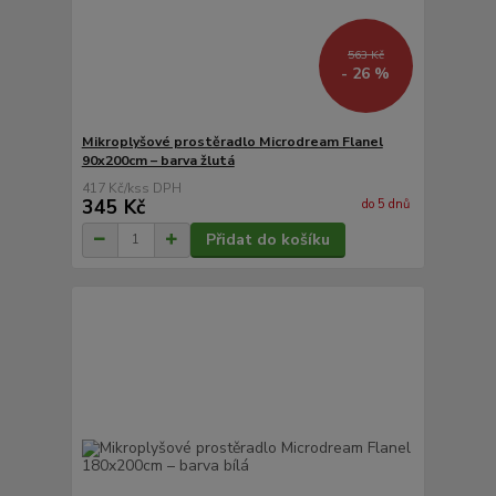
563 Kč
- 26 %
Mikroplyšové prostěradlo Microdream Flanel
90x200cm – barva žlutá
417 Kč
/
ks
345 Kč
do 5 dnů
Přidat do košíku