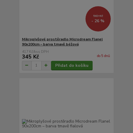
563 Kč
- 26 %
Mikroplyšové prostěradlo Microdream Flanel
90x200cm – barva tmavě béžová
417 Kč
/
ks
345 Kč
do 5 dnů
Přidat do košíku