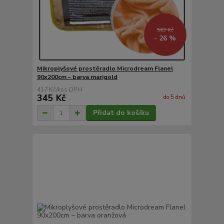
563 Kč
- 26 %
Mikroplyšové prostěradlo Microdream Flanel
90x200cm – barva marigold
417 Kč
/
ks
345 Kč
do 5 dnů
Přidat do košíku