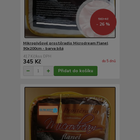
563 Kč
- 26 %
Mikroplyšové prostěradlo Microdream Flanel
90x200cm - barva bílá
417 Kč
/
ks
345 Kč
do 5 dnů
Přidat do košíku