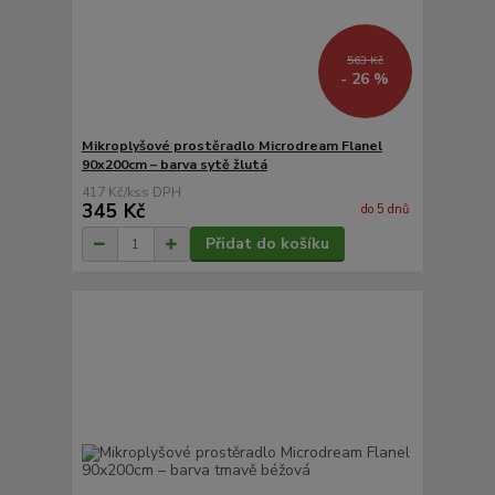
563 Kč
- 26 %
Mikroplyšové prostěradlo Microdream Flanel
90x200cm – barva sytě žlutá
417 Kč
/
ks
345 Kč
do 5 dnů
Přidat do košíku