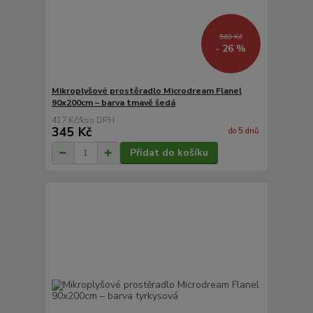
563 Kč
- 26 %
Mikroplyšové prostěradlo Microdream Flanel
90x200cm – barva tmavě šedá
417 Kč
/
ks
345 Kč
do 5 dnů
Přidat do košíku