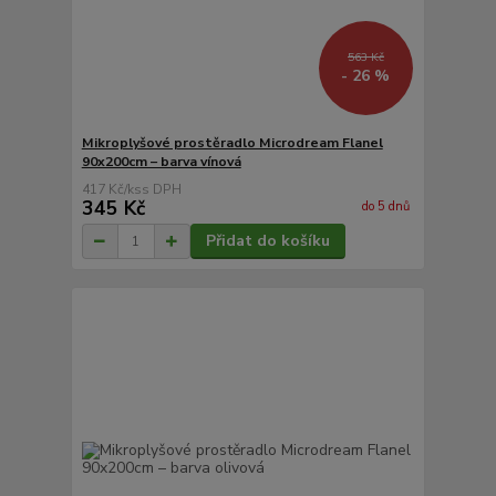
563 Kč
- 26 %
Mikroplyšové prostěradlo Microdream Flanel
90x200cm – barva vínová
417 Kč
/
ks
345 Kč
do 5 dnů
Přidat do košíku