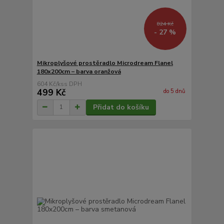
824 Kč
- 27 %
Mikroplyšové prostěradlo Microdream Flanel
180x200cm – barva oranžová
604 Kč
/
ks
499 Kč
do 5 dnů
Přidat do košíku