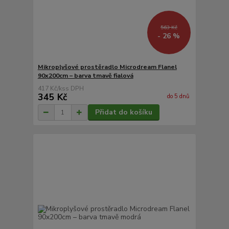
563 Kč
- 26 %
Mikroplyšové prostěradlo Microdream Flanel
90x200cm – barva tmavě fialová
417 Kč
/
ks
345 Kč
do 5 dnů
Přidat do košíku