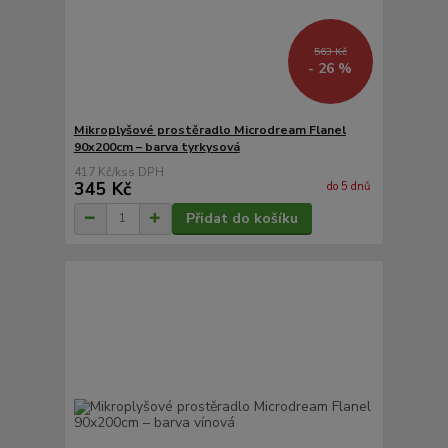
563 Kč
- 26 %
Mikroplyšové prostěradlo Microdream Flanel
90x200cm – barva tyrkysová
417 Kč
/
ks
345 Kč
do 5 dnů
Přidat do košíku