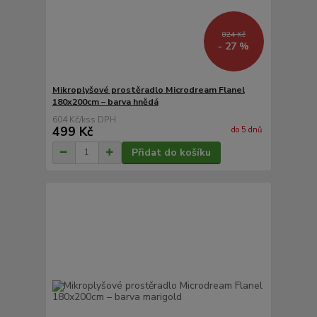
824 Kč
- 27 %
Mikroplyšové prostěradlo Microdream Flanel
180x200cm – barva hnědá
604 Kč
/
ks
499 Kč
do 5 dnů
Přidat do košíku