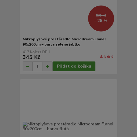
563 Kč
- 26 %
Mikroplyšové prostěradlo Microdream Flanel
90x200cm – barva zelené jablko
417 Kč
/
ks
345 Kč
do 5 dnů
Přidat do košíku