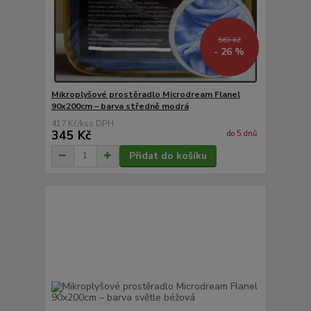
563 Kč
- 26 %
Mikroplyšové prostěradlo Microdream Flanel
90x200cm – barva středně modrá
417 Kč
/
ks
345 Kč
do 5 dnů
Přidat do košíku