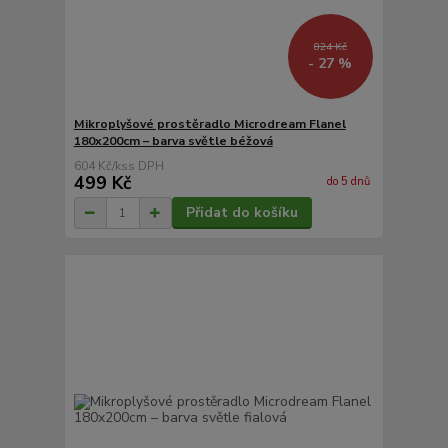
824 Kč
- 27 %
Mikroplyšové prostěradlo Microdream Flanel
180x200cm – barva světle béžová
604 Kč
/
ks
499 Kč
do 5 dnů
Přidat do košíku