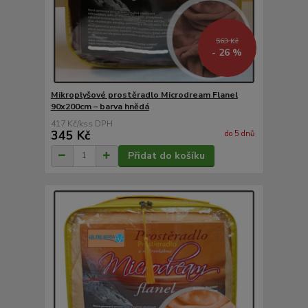
563 Kč
- 26 %
Mikroplyšové prostěradlo Microdream Flanel
90x200cm – barva hnědá
417 Kč
/
ks
345 Kč
do 5 dnů
Přidat do košíku