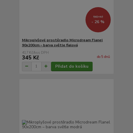
563 Kč
- 26 %
Mikroplyšové prostěradlo Microdream Flanel
90x200cm – barva světle fialová
417 Kč
/
ks
345 Kč
do 5 dnů
Přidat do košíku