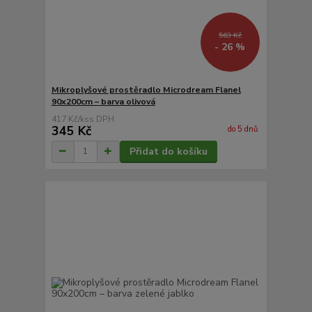
563 Kč
- 26 %
Mikroplyšové prostěradlo Microdream Flanel
90x200cm – barva olivová
417 Kč
/
ks
345 Kč
do 5 dnů
Přidat do košíku