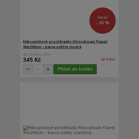
563 Kč
- 26 %
Mikroplyšové prostěradlo Microdream Flanel
90x200cm – barva světle modrá
417 Kč
/
ks
345 Kč
do 5 dnů
Přidat do košíku