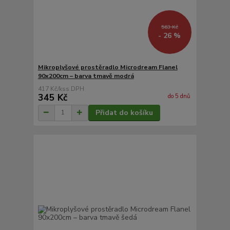
563 Kč
- 26 %
Mikroplyšové prostěradlo Microdream Flanel
90x200cm – barva tmavě modrá
417 Kč
/
ks
345 Kč
do 5 dnů
Přidat do košíku