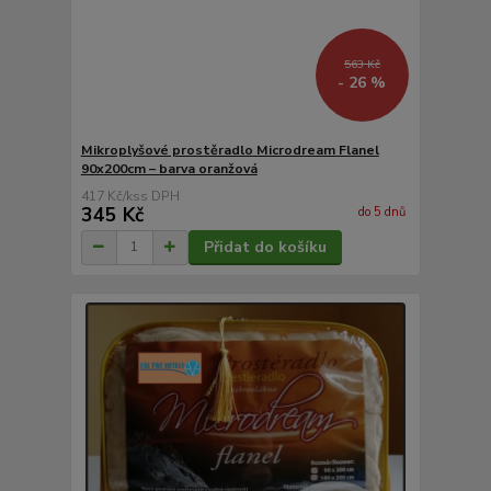
563 Kč
- 26 %
Mikroplyšové prostěradlo Microdream Flanel
90x200cm – barva oranžová
417 Kč
/
ks
345 Kč
do 5 dnů
Přidat do košíku