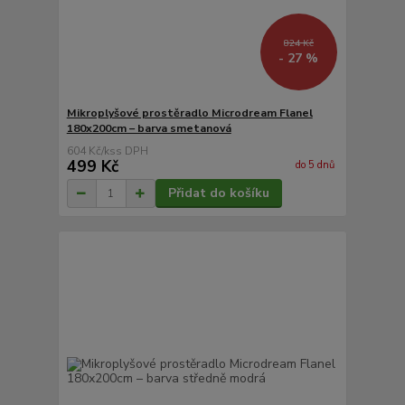
824 Kč
- 27 %
Mikroplyšové prostěradlo Microdream Flanel
180x200cm – barva smetanová
604 Kč
/
ks
499 Kč
do 5 dnů
Přidat do košíku