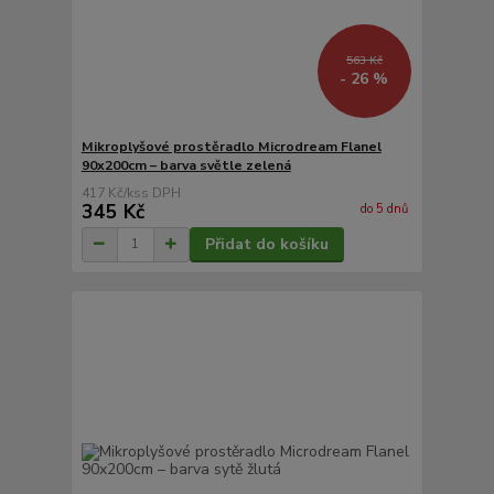
563 Kč
- 26 %
Mikroplyšové prostěradlo Microdream Flanel
90x200cm – barva světle zelená
417 Kč
/
ks
345 Kč
do 5 dnů
Přidat do košíku