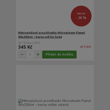
563 Kč
- 26 %
Mikroplyšové prostěradlo Microdream Flanel
90x200cm – barva světle šedá
417 Kč
/
ks
345 Kč
do 5 dnů
Přidat do košíku