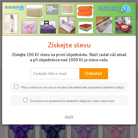
CHCETE NAKOUPIT VĚTŠÍ MNOŽSTVÍ NAŠICH PRODUKTŮ ZA LEPŠÍ
CENU? Klikněte ZDE
0
ks
+420 773 794 023
CZK
za
0 Kč
Pondělí-pátek 9-16 hodin
Menu
Získejte slevu
Získejte 100 Kč slevu na první objednávku. Stačí zadat váš email
a při objednávce nad 1000 Kč je sleva vaše.
Hledat
Odeslat
Úvod
Fotogalerie
Saténové mašle na židli
Přeji si odebírat novinky e-mailem dle
podmínek zpracování osobních údajů
.
Souhlasím se
zpracováním osobních údajů
pro účely registrace.
Zavřít