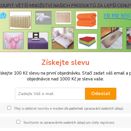
OUPIT VĚTŠÍ MNOŽSTVÍ NAŠICH PRODUKTŮ ZA LEPŠÍ CENU? K
Kontakty
Nevíte
Hledat
+420
Ponděl
Získejte slevu
otogalerie
Ručníky a osušky
ískejte 100 Kč slevu na první objednávku. Stačí zadat váš email a p
h
objednávce nad 1000 Kč je sleva vaše.
Odeslat
Přeji si odebírat novinky e-mailem dle
podmínek zpracování osobních údajů
.
Souhlasím se
zpracováním osobních údajů
pro účely registrace.