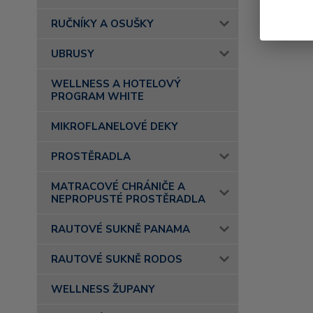
RUČNÍKY A OSUŠKY
UBRUSY
WELLNESS A HOTELOVÝ
PROGRAM WHITE
MIKROFLANELOVÉ DEKY
PROSTĚRADLA
MATRACOVÉ CHRÁNIČE A
NEPROPUSTÉ PROSTĚRADLA
RAUTOVÉ SUKNĚ PANAMA
RAUTOVÉ SUKNĚ RODOS
WELLNESS ŽUPANY