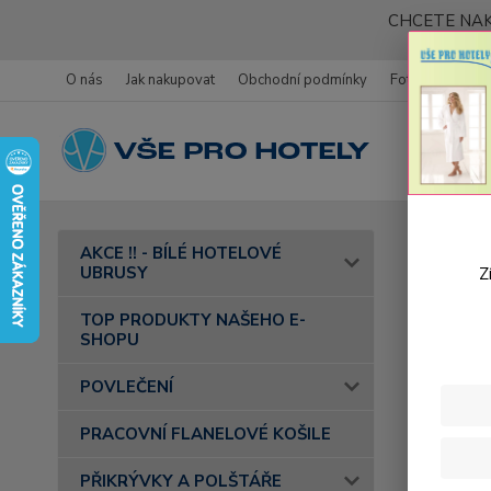
CHCETE NAK
O nás
Jak nakupovat
Obchodní podmínky
Fotogalerie
Úvod
F
AKCE !! - BÍLÉ HOTELOVÉ
UBRUSY
Z
asdgshfd
TOP PRODUKTY NAŠEHO E-
SHOPU
POVLEČENÍ
PRACOVNÍ FLANELOVÉ KOŠILE
PŘIKRÝVKY A POLŠTÁŘE