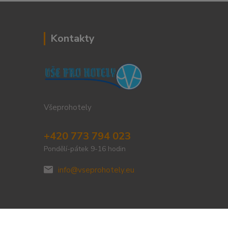
Kontakty
Všeprohotely
+420 773 794 023
Pondělí-pátek 9-16 hodin
info@vseprohotely.eu