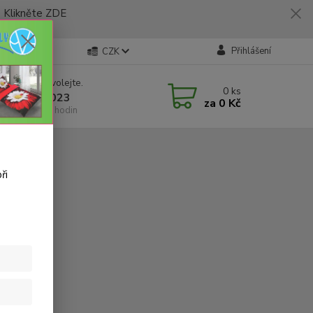
likněte ZDE
Přihlášení
CZK
 si rady? Zavolejte.
0
ks
 773 794 023
za
0 Kč
í-pátek 9-16 hodin
ři