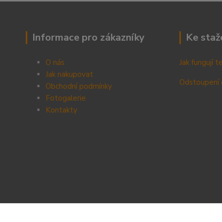
Informace pro zákazníky
Ke staž
O nás
Jak fungují 
Jak nakupovat
Odstoupení 
Obchodní podmínky
Fotogalerie
Kontak
ty