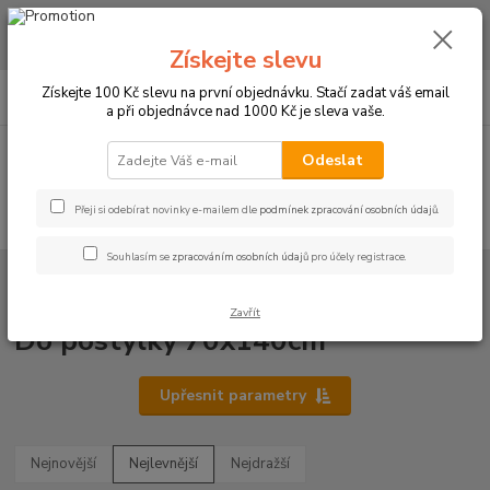
CHCETE NAKOUPIT VĚTŠÍ MNOŽSTVÍ NAŠICH PRODUKTŮ ZA LEPŠÍ
CENU? Klikněte ZDE
Získejte slevu
0
ks
+420 773 794 023
Získejte 100 Kč slevu na první objednávku. Stačí zadat váš email
CZK
za
0 Kč
Pondělí-pátek 9-16 hodin
a při objednávce nad 1000 Kč je sleva vaše.
Menu
Odeslat
Přeji si odebírat novinky e-mailem dle
podmínek zpracování osobních údajů
.
Hledat
Souhlasím se
zpracováním osobních údajů
pro účely registrace.
Úvod
PROSTĚRADLA
Bavlněné prostěradla JERSEY PD s gumou - 7
barev
Do postýlky 70x140cm
Zavřít
Do postýlky 70x140cm
Upřesnit parametry
Nejnovější
Nejlevnější
Nejdražší