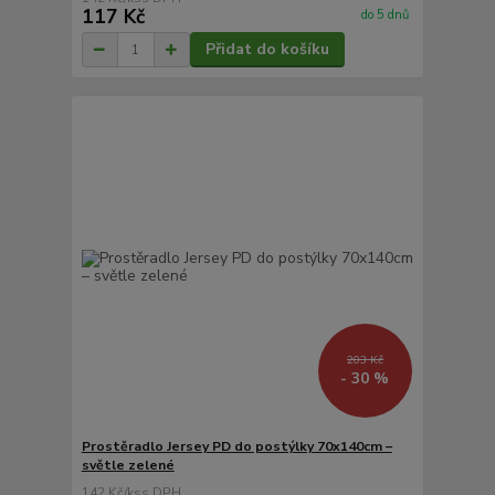
117 Kč
do 5 dnů
Přidat do košíku
203 Kč
- 30 %
Prostěradlo Jersey PD do postýlky 70x140cm –
světle zelené
142 Kč
/
ks