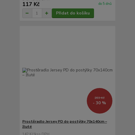
117 Kč
do 5 dnů
Přidat do košíku
203 Kč
- 30 %
Prostěradlo Jersey PD do postýlky 70x140cm –
žluté
142 Kč
/
ks