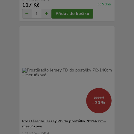
117 Kč
do 5 dnů
Přidat do košíku
203 Kč
- 30 %
Prostěradlo Jersey PD do postýlky 70x140cm –
meruňkové
142 Kč
/
ks