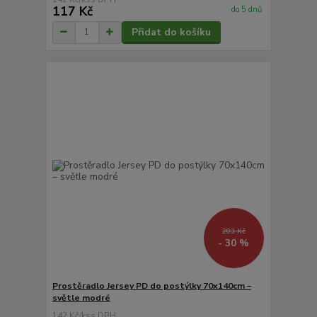
117 Kč
do 5 dnů
Přidat do košíku
203 Kč
- 30 %
Prostěradlo Jersey PD do postýlky 70x140cm –
světle modré
142 Kč
/
ks