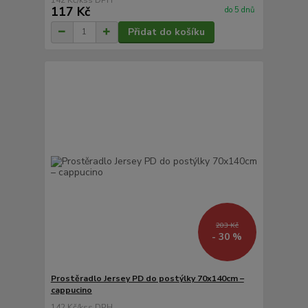
117 Kč
do 5 dnů
Přidat do košíku
203 Kč
- 30 %
Prostěradlo Jersey PD do postýlky 70x140cm –
cappucino
142 Kč
/
ks