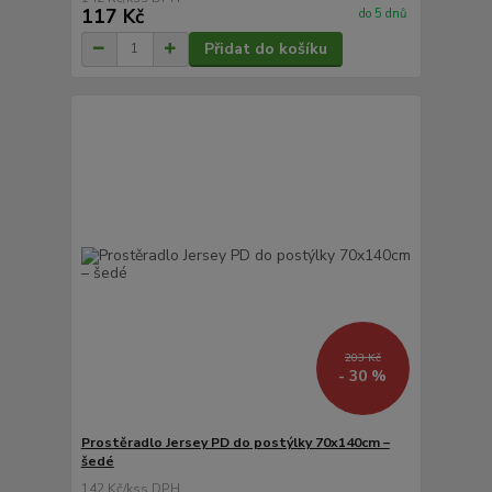
117 Kč
do 5 dnů
Přidat do košíku
203 Kč
- 30 %
Prostěradlo Jersey PD do postýlky 70x140cm –
šedé
142 Kč
/
ks