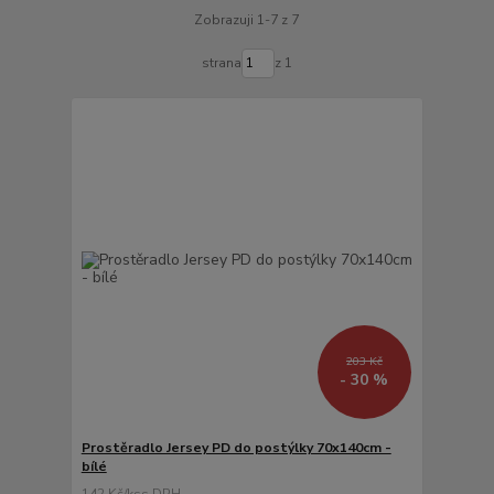
Zobrazuji 1-7 z 7
strana
z 1
203 Kč
- 30 %
Prostěradlo Jersey PD do postýlky 70x140cm -
bílé
142 Kč
/
ks