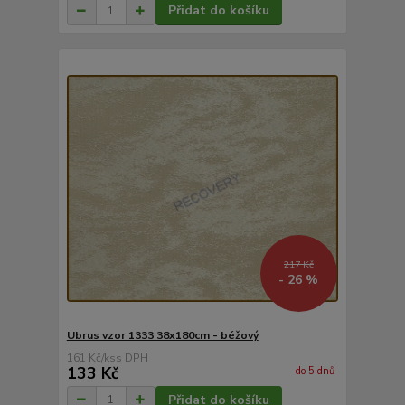
Přidat do košíku
217 Kč
- 26 %
Ubrus vzor 1333 38x180cm - béžový
161 Kč
/
ks
133 Kč
do 5 dnů
Přidat do košíku