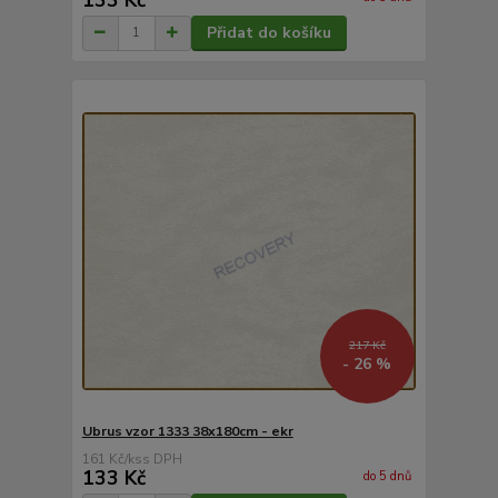
Přidat do košíku
217 Kč
- 26 %
Ubrus vzor 1333 38x180cm - ekr
161 Kč
/
ks
133 Kč
do 5 dnů