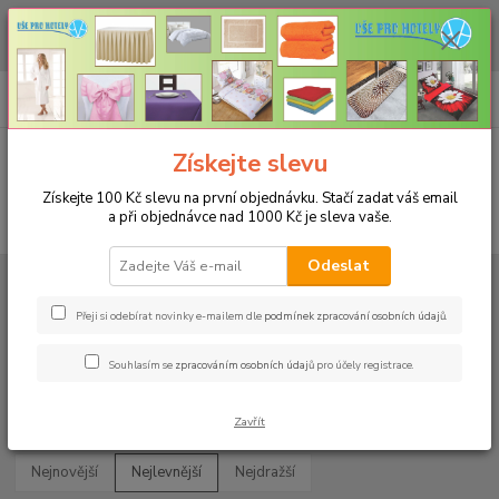
CHCETE NAKOUPIT VĚTŠÍ MNOŽSTVÍ NAŠICH PRODUKTŮ ZA LEPŠÍ
CENU? Klikněte ZDE
0
ks
+420 773 794 023
CZK
za
0 Kč
Pondělí-pátek 9-16 hodin
Menu
Získejte slevu
Získejte 100 Kč slevu na první objednávku. Stačí zadat váš email
a při objednávce nad 1000 Kč je sleva vaše.
Hledat
Odeslat
Úvod
UBRUSY
Slavnostní ubrusy 1333 s vodoodpudivou úpravou
Rozměr 38x180cm
Přeji si odebírat novinky e-mailem dle
podmínek zpracování osobních údajů
.
Rozměr 38x180cm
Souhlasím se
zpracováním osobních údajů
pro účely registrace.
Upřesnit parametry
Zavřít
Nejnovější
Nejlevnější
Nejdražší