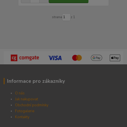
strana
z 1
Informace pro zákazníky
O nás
Jak nakupovat
Obchodní podmínky
Fotogalerie
Kontak
ty