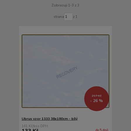
Zobrazuji 1-3 z 3
strana
z 1
217 Kč
- 26 %
Ubrus vzor 1333 38x180cm - bílý
161 Kč
/
ks
133 Kč
do 5 dnů