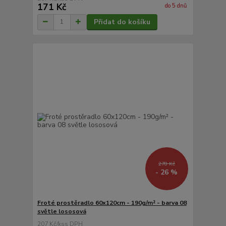
171 Kč
do 5 dnů
Přidat do košíku
278 Kč
- 26 %
Froté prostěradlo 60x120cm - 190g/m² - barva 08
světle lososová
207 Kč
/
ks