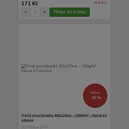
171 Kč
do 5 dnů
Přidat do košíku
278 Kč
- 26 %
Froté prostěradlo 60x120cm - 190g/m² - barva 13
olivová
207 Kč
/
ks