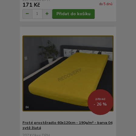
171 Kč
do 5 dnů
Přidat do košíku
278 Kč
- 26 %
Froté prostěradlo 60x120cm - 190g/m² - barva 04
sytě žlutá
207 Kč
/
ks