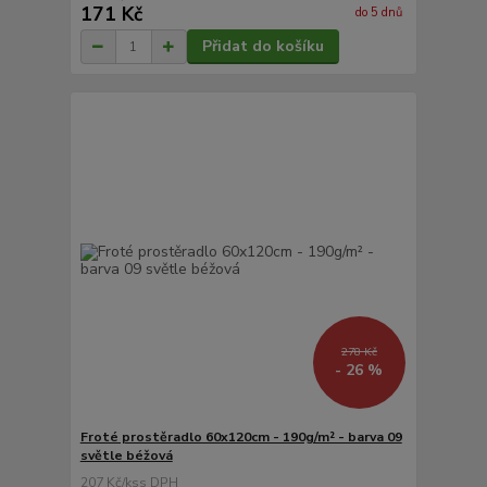
171 Kč
do 5 dnů
Přidat do košíku
278 Kč
- 26 %
Froté prostěradlo 60x120cm - 190g/m² - barva 09
světle béžová
207 Kč
/
ks