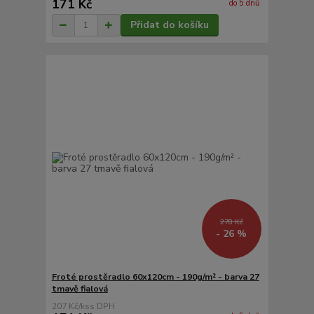
171 Kč
do 5 dnů
Přidat do košíku
278 Kč
- 26 %
Froté prostěradlo 60x120cm - 190g/m² - barva 27
tmavě fialová
207 Kč
/
ks