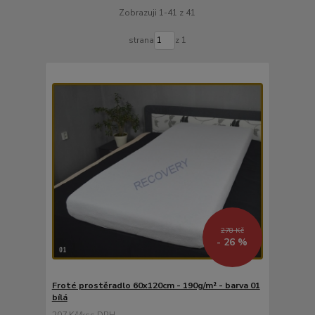
Zobrazuji 1-41 z 41
strana
z 1
278 Kč
- 26 %
Froté prostěradlo 60x120cm - 190g/m² - barva 01
bílá
207 Kč
/
ks