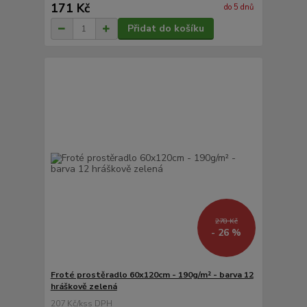
171 Kč
do 5 dnů
Přidat do košíku
278 Kč
- 26 %
Froté prostěradlo 60x120cm - 190g/m² - barva 12
hráškově zelená
207 Kč
/
ks