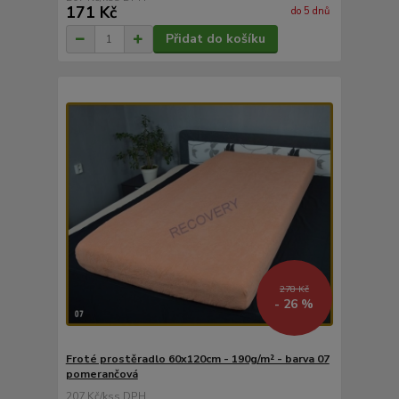
171 Kč
do 5 dnů
Přidat do košíku
278 Kč
- 26 %
Froté prostěradlo 60x120cm - 190g/m² - barva 07
pomerančová
207 Kč
/
ks