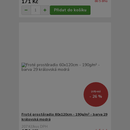
171 Kč
do 5 dnů
Přidat do košíku
278 Kč
- 26 %
Froté prostěradlo 60x120cm - 190g/m² - barva 29
královská modrá
207 Kč
/
ks