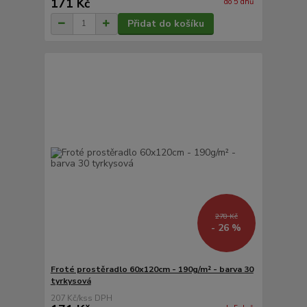
171 Kč
do 5 dnů
Přidat do košíku
278 Kč
- 26 %
Froté prostěradlo 60x120cm - 190g/m² - barva 30
tyrkysová
207 Kč
/
ks