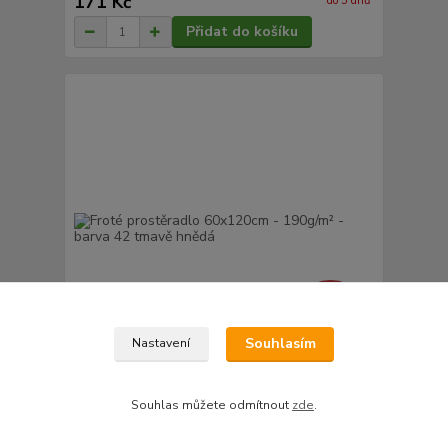
171 Kč
do 5 dnů
Přidat do košíku
278 Kč
- 26 %
Souhlasím
Nastavení
Froté prostěradlo 60x120cm - 190g/m² - barva 42
Souhlas můžete odmítnout
zde
.
tmavě hnědá
207 Kč
/
ks
do 5 dnů