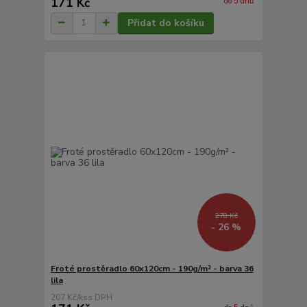
171 Kč
do 5 dnů
Přidat do košíku
278 Kč
- 26 %
Froté prostěradlo 60x120cm - 190g/m² - barva 36
lila
207 Kč
/
ks