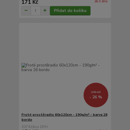
171 Kč
do 5 dnů
Přidat do košíku
278 Kč
- 26 %
Froté prostěradlo 60x120cm - 190g/m² - barva 26
bordo
207 Kč
/
ks