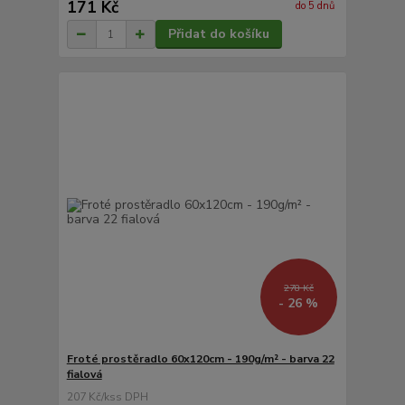
171 Kč
do 5 dnů
Přidat do košíku
278 Kč
- 26 %
Froté prostěradlo 60x120cm - 190g/m² - barva 22
fialová
207 Kč
/
ks