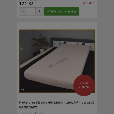
171 Kč
do 5 dnů
Přidat do košíku
278 Kč
- 26 %
Froté prostěradlo 60x120cm - 190g/m² - barva 06
meruňnková
207 Kč
/
ks