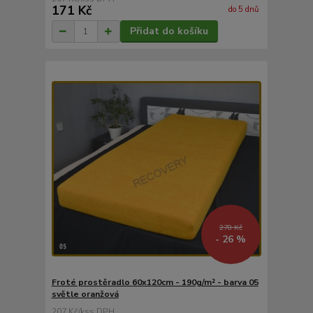
171 Kč
do 5 dnů
Přidat do košíku
278 Kč
- 26 %
Froté prostěradlo 60x120cm - 190g/m² - barva 05
světle oranžová
207 Kč
/
ks