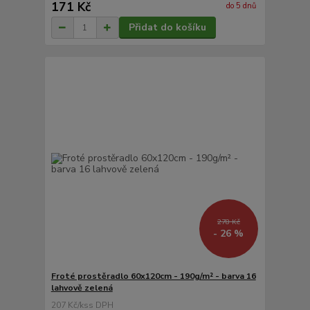
171 Kč
do 5 dnů
Přidat do košíku
278 Kč
- 26 %
Froté prostěradlo 60x120cm - 190g/m² - barva 16
lahvově zelená
207 Kč
/
ks