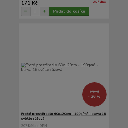
171 Kč
do 5 dnů
Přidat do košíku
278 Kč
- 26 %
Froté prostěradlo 60x120cm - 190g/m² - barva 18
světle růžová
207 Kč
/
ks