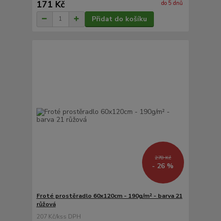
171 Kč
do 5 dnů
Přidat do košíku
278 Kč
- 26 %
Froté prostěradlo 60x120cm - 190g/m² - barva 21
růžová
207 Kč
/
ks