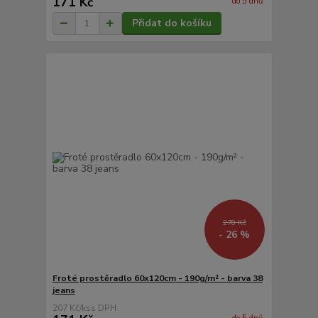
171 Kč
do 5 dnů
Přidat do košíku
278 Kč
- 26 %
Froté prostěradlo 60x120cm - 190g/m² - barva 38
jeans
207 Kč
/
ks