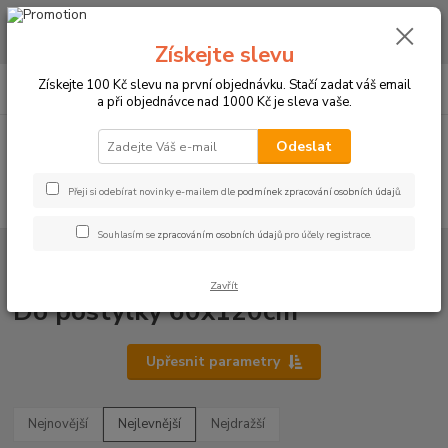
CHCETE NAKOUPIT VĚTŠÍ MNOŽSTVÍ NAŠICH PRODUKTŮ ZA LEPŠÍ
CENU? Klikněte ZDE
Získejte slevu
0
ks
+420 773 794 023
Získejte 100 Kč slevu na první objednávku. Stačí zadat váš email
CZK
za
0 Kč
Pondělí-pátek 9-16 hodin
a při objednávce nad 1000 Kč je sleva vaše.
Menu
Odeslat
Přeji si odebírat novinky e-mailem dle
podmínek zpracování osobních údajů
.
Hledat
Souhlasím se
zpracováním osobních údajů
pro účely registrace.
Úvod
PROSTĚRADLA
Froté prostěradla s gumou - 190g/m2 - 45 barev
Do postýlky 60x120cm
Zavřít
Do postýlky 60x120cm
Upřesnit parametry
Nejnovější
Nejlevnější
Nejdražší