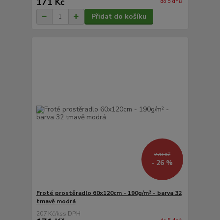
171 Kč
do 5 dnů
Přidat do košíku
278 Kč
- 26 %
Froté prostěradlo 60x120cm - 190g/m² - barva 32
tmavě modrá
207 Kč
/
ks