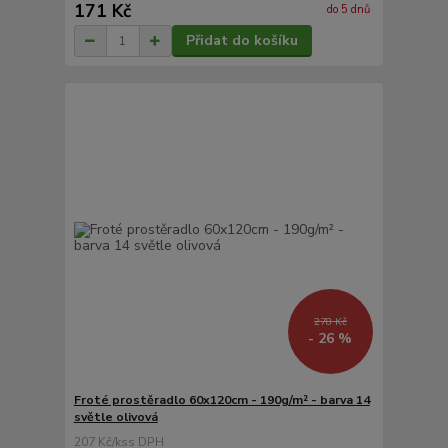
171 Kč
do 5 dnů
Přidat do košíku
278 Kč
- 26 %
Froté prostěradlo 60x120cm - 190g/m² - barva 14
světle olivová
207 Kč
/
ks