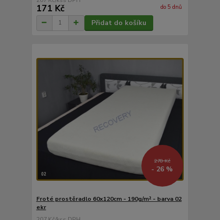
171 Kč
do 5 dnů
Přidat do košíku
278 Kč
- 26 %
Froté prostěradlo 60x120cm - 190g/m² - barva 02
ekr
207 Kč
/
ks