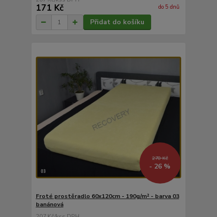
171 Kč
do 5 dnů
Přidat do košíku
278 Kč
- 26 %
Froté prostěradlo 60x120cm - 190g/m² - barva 03
banánová
207 Kč
/
ks