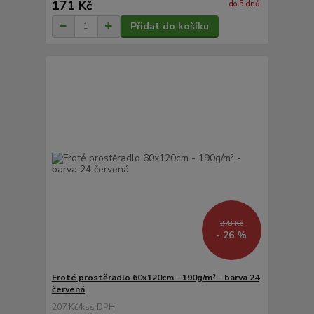
171 Kč
do 5 dnů
Přidat do košíku
278 Kč
- 26 %
Froté prostěradlo 60x120cm - 190g/m² - barva 24
červená
207 Kč
/
ks