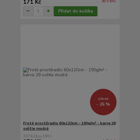
171 Kč
do 5 dnů
Přidat do košíku
278 Kč
- 26 %
Froté prostěradlo 60x120cm - 190g/m² - barva 28
světle modrá
207 Kč
/
ks