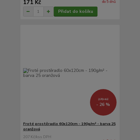
171 Kč
do 5 dnů
Přidat do košíku
278 Kč
- 26 %
Froté prostěradlo 60x120cm - 190g/m² - barva 25
oranžová
207 Kč
/
ks