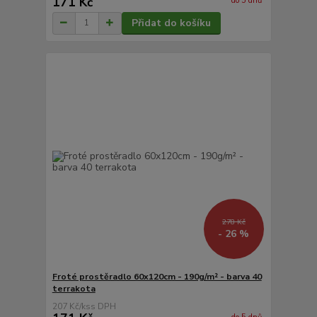
171 Kč
do 5 dnů
Přidat do košíku
278 Kč
- 26 %
Froté prostěradlo 60x120cm - 190g/m² - barva 40
terrakota
207 Kč
/
ks