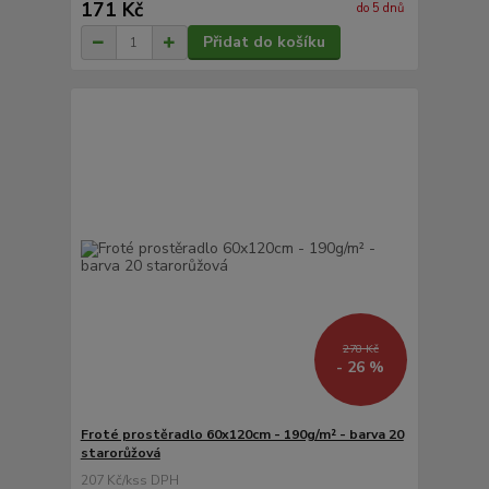
171 Kč
do 5 dnů
Přidat do košíku
278 Kč
- 26 %
Froté prostěradlo 60x120cm - 190g/m² - barva 20
starorůžová
207 Kč
/
ks