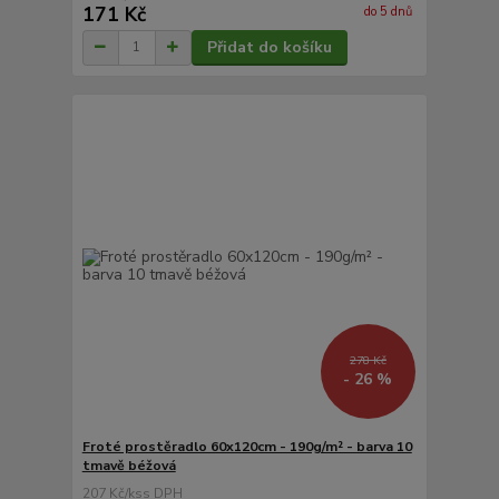
171 Kč
do 5 dnů
Přidat do košíku
278 Kč
- 26 %
Froté prostěradlo 60x120cm - 190g/m² - barva 10
tmavě béžová
207 Kč
/
ks