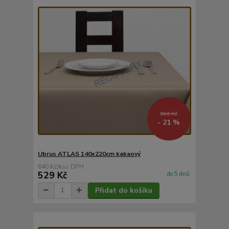
806 Kč
- 21 %
Ubrus ATLAS 140x220cm kakaový
640 Kč
/
ks
529 Kč
do 5 dnů
Přidat do košíku