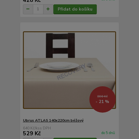
Přidat do košíku
806 Kč
- 21 %
Ubrus ATLAS 140x220cm béžový
640 Kč
/
ks
529 Kč
do 5 dnů