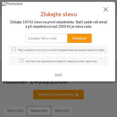
CHCETE NAKOUPIT VĚTŠÍ MNOŽSTVÍ NAŠICH PRODUKTŮ ZA LEPŠÍ
CENU? Klikněte ZDE
Získejte slevu
0
ks
+420 773 794 023
Získejte 100 Kč slevu na první objednávku. Stačí zadat váš email
CZK
za
0 Kč
Pondělí-pátek 9-16 hodin
a při objednávce nad 1000 Kč je sleva vaše.
Menu
Odeslat
Přeji si odebírat novinky e-mailem dle
podmínek zpracování osobních údajů
.
Hledat
Souhlasím se
zpracováním osobních údajů
pro účely registrace.
Úvod
UBRUSY
Luxusní ubrusy Atlas-Rodos s vodoodpudivou úpravou
Rozměr 140x220cm
Zavřít
Rozměr 140x220cm
Upřesnit parametry
Nejnovější
Nejlevnější
Nejdražší