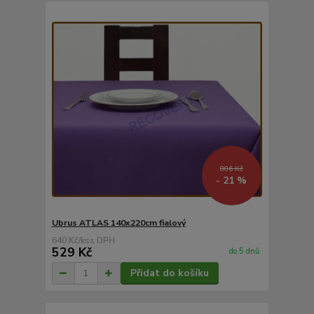
806 Kč
- 21 %
Ubrus ATLAS 140x220cm fialový
640 Kč
/
ks
529 Kč
do 5 dnů
Přidat do košíku