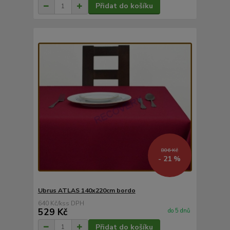
Přidat do košíku
806 Kč
- 21 %
Ubrus ATLAS 140x220cm bordo
640 Kč
/
ks
529 Kč
do 5 dnů
Přidat do košíku