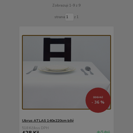
Zobrazuji 1-9 z 9
strana
z 1
806 Kč
- 36 %
Ubrus ATLAS 140x220cm bílý
518 Kč
/
ks
428 Kč
do 5 dnů