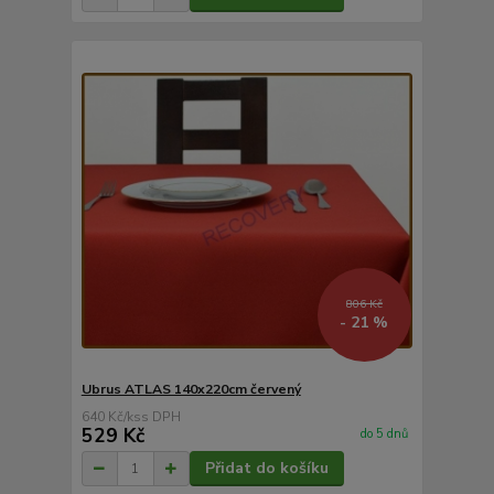
806 Kč
- 21 %
Ubrus ATLAS 140x220cm červený
640 Kč
/
ks
529 Kč
do 5 dnů
Přidat do košíku