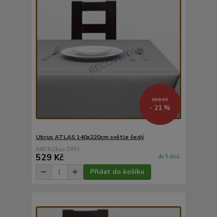
806 Kč
- 21 %
Ubrus ATLAS 140x220cm světle šedý
640 Kč
/
ks
529 Kč
do 5 dnů
Přidat do košíku