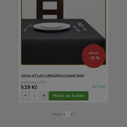
806 Kč
- 21 %
Ubrus ATLAS 140x220cm tmavě šedý
640 Kč
/
ks
529 Kč
do 5 dnů
Přidat do košíku
strana
z 1