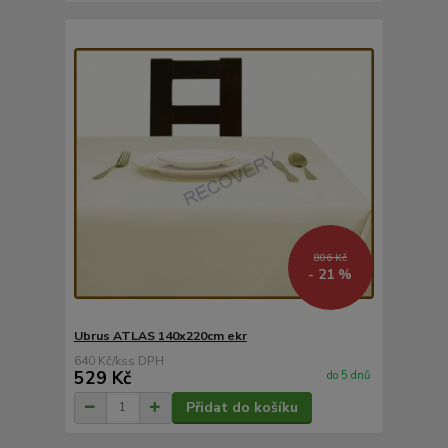
806 Kč
- 21 %
Ubrus ATLAS 140x220cm ekr
640 Kč
/
ks
529 Kč
do 5 dnů
Přidat do košíku