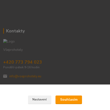
Kontakty
Všeprohotely
+420 773 794 023
Pondělí-pátek 9-16 hodin
info@vseprohotely.eu
Souhlasím
Nastavení
Upravit sběr cookies.