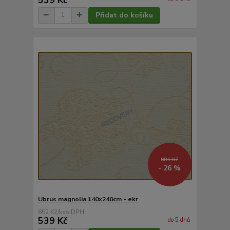
Přidat do košíku
881 Kč
- 26 %
Ubrus magnolia 140x240cm - ekr
652 Kč
/
ks
539 Kč
do 5 dnů