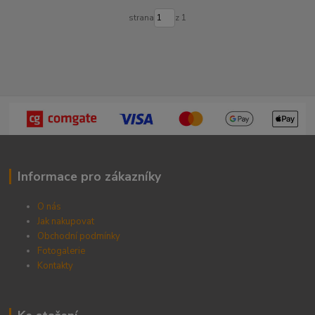
strana
z 1
Informace pro zákazníky
O nás
Jak nakupovat
Obchodní podmínky
Fotogalerie
Kontak
ty