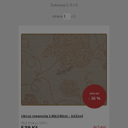
Zobrazuji 1-5 z 5
strana
z 1
881 Kč
- 26 %
Ubrus magnolia 140x240cm - béžový
652 Kč
/
ks
539 Kč
do 5 dnů