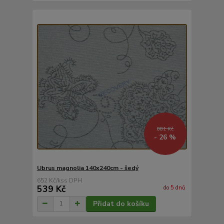
881 Kč
- 26 %
Ubrus magnolia 140x240cm - šedý
652 Kč
/
ks
539 Kč
do 5 dnů
Přidat do košíku