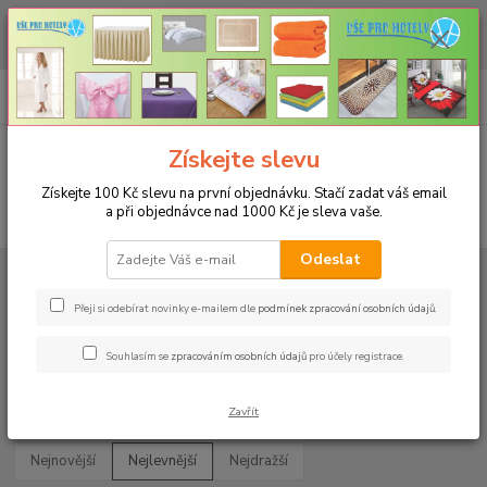
CHCETE NAKOUPIT VĚTŠÍ MNOŽSTVÍ NAŠICH PRODUKTŮ ZA LEPŠÍ
CENU? Klikněte ZDE
0
ks
+420 773 794 023
CZK
za
0 Kč
Pondělí-pátek 9-16 hodin
Menu
Získejte slevu
Získejte 100 Kč slevu na první objednávku. Stačí zadat váš email
a při objednávce nad 1000 Kč je sleva vaše.
Hledat
Odeslat
Úvod
UBRUSY
Slavnostní ubrusy Magnolia s vodoodpudivou úpravou
Rozměr 140x240cm
Přeji si odebírat novinky e-mailem dle
podmínek zpracování osobních údajů
.
Rozměr 140x240cm
Souhlasím se
zpracováním osobních údajů
pro účely registrace.
Upřesnit parametry
Zavřít
Nejnovější
Nejlevnější
Nejdražší