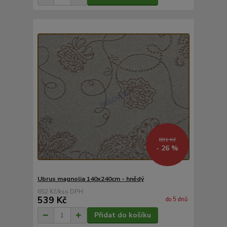
881 Kč
- 26 %
Ubrus magnolia 140x240cm - hnědý
652 Kč
/
ks
539 Kč
do 5 dnů
Přidat do košíku