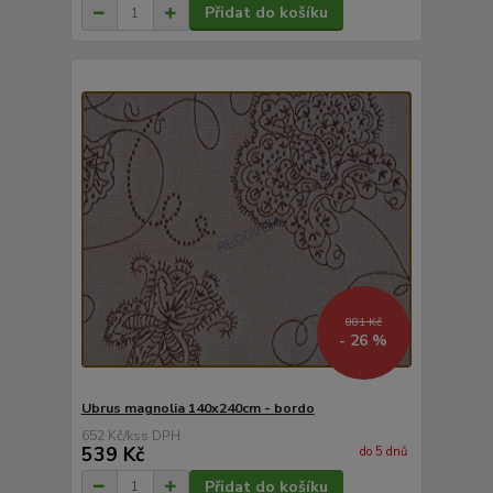
Přidat do košíku
881 Kč
- 26 %
Ubrus magnolia 140x240cm - bordo
652 Kč
/
ks
539 Kč
do 5 dnů
Přidat do košíku