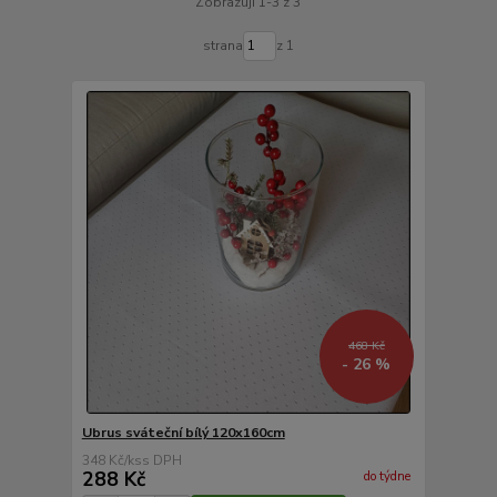
Zobrazuji 1-3 z 3
strana
z 1
468 Kč
- 26 %
Ubrus sváteční bílý 120x160cm
348 Kč
/
ks
288 Kč
do týdne