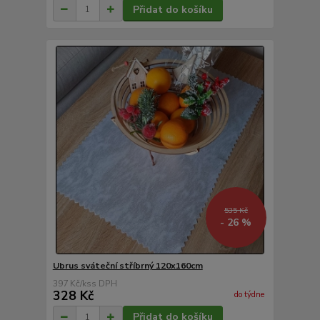
Přidat do košíku
535 Kč
- 26 %
Ubrus sváteční stříbrný 120x160cm
397 Kč
/
ks
328 Kč
do týdne
Přidat do košíku