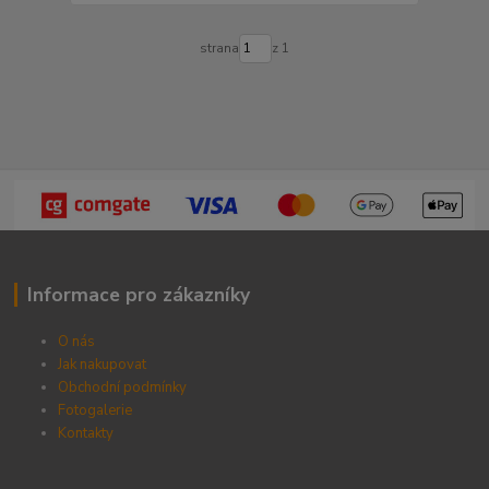
strana
z 1
Informace pro zákazníky
O nás
Jak nakupovat
Obchodní podmínky
Fotogalerie
Kontak
ty