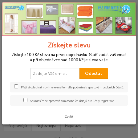
CHCETE NAKOUPIT VĚTŠÍ MNOŽSTVÍ NAŠICH PRODUKTŮ ZA LEPŠÍ
CENU? Klikněte ZDE
0
ks
+420 773 794 023
CZK
za
0 Kč
Pondělí-pátek 9-16 hodin
Menu
Získejte slevu
Získejte 100 Kč slevu na první objednávku. Stačí zadat váš email
a při objednávce nad 1000 Kč je sleva vaše.
Hledat
Odeslat
Úvod
SVÁTEČNÍ UBRUSY
Rozměr 120x160cm
Rozměr 120x160cm
Přeji si odebírat novinky e-mailem dle
podmínek zpracování osobních údajů
.
Souhlasím se
zpracováním osobních údajů
pro účely registrace.
Upřesnit parametry
Zavřít
Nejnovější
Nejlevnější
Nejdražší