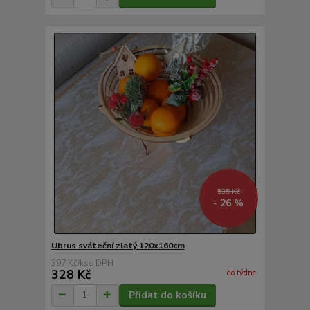
535 Kč
- 26 %
Ubrus sváteční zlatý 120x160cm
397 Kč
/
ks
328 Kč
do týdne
Přidat do košíku