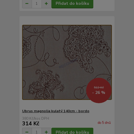
Přidat do košíku
513 Kč
- 26 %
Ubrus magnolia kulatý 140cm - bordo
380 Kč
/
ks
314 Kč
do 5 dnů
Přidat do košíku