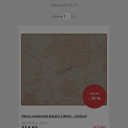
Zobrazuji 1-5 z 5
strana
z 1
513 Kč
- 26 %
Ubrus magnolia kulatý 140cm - béžový
380 Kč
/
ks
314 Kč
do 5 dnů