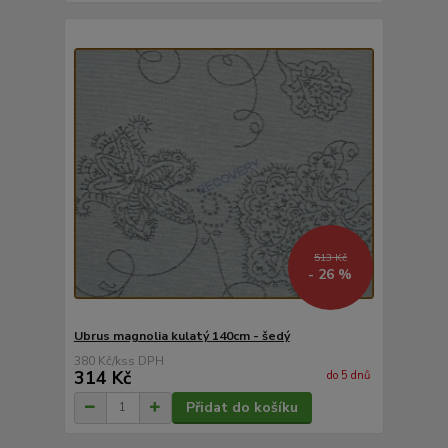
513 Kč
- 26 %
Ubrus magnolia kulatý 140cm - šedý
380 Kč
/
ks
314 Kč
do 5 dnů
Přidat do košíku