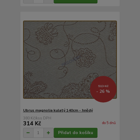
513 Kč
- 26 %
Ubrus magnolia kulatý 140cm - hnědý
380 Kč
/
ks
314 Kč
do 5 dnů
Přidat do košíku