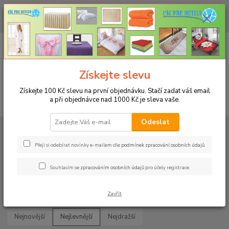
CHCETE NAKOUPIT VĚTŠÍ MNOŽSTVÍ NAŠICH PRODUKTŮ ZA LEPŠÍ
CENU? Klikněte ZDE
0
ks
+420 773 794 023
CZK
za
0 Kč
Pondělí-pátek 9-16 hodin
Menu
Získejte slevu
Získejte 100 Kč slevu na první objednávku. Stačí zadat váš email
a při objednávce nad 1000 Kč je sleva vaše.
Hledat
Odeslat
Úvod
UBRUSY
Slavnostní ubrusy Magnolia s vodoodpudivou úpravou
Kulatý 140cm
Přeji si odebírat novinky e-mailem dle
podmínek zpracování osobních údajů
.
Kulatý 140cm
Souhlasím se
zpracováním osobních údajů
pro účely registrace.
Upřesnit parametry
Zavřít
Nejnovější
Nejlevnější
Nejdražší