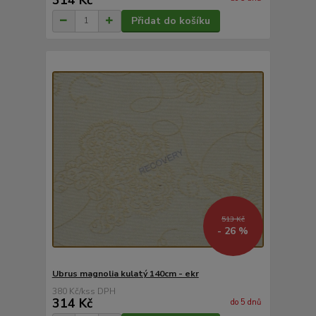
Přidat do košíku
513 Kč
- 26 %
Ubrus magnolia kulatý 140cm - ekr
380 Kč
/
ks
314 Kč
do 5 dnů