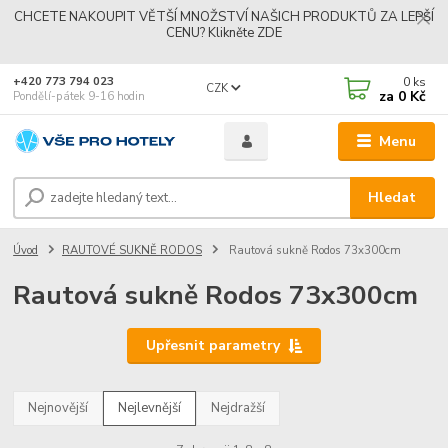
CHCETE NAKOUPIT VĚTŠÍ MNOŽSTVÍ NAŠICH PRODUKTŮ ZA LEPŠÍ
CENU? Klikněte ZDE
0
ks
+420 773 794 023
CZK
za
0 Kč
Pondělí-pátek 9-16 hodin
Menu
Získejte slevu
Získejte 100 Kč slevu na první objednávku. Stačí zadat váš email
a při objednávce nad 1000 Kč je sleva vaše.
Hledat
Odeslat
Úvod
RAUTOVÉ SUKNĚ RODOS
Rautová sukně Rodos 73x300cm
Rautová sukně Rodos 73x300cm
Přeji si odebírat novinky e-mailem dle
podmínek zpracování osobních údajů
.
Souhlasím se
zpracováním osobních údajů
pro účely registrace.
Upřesnit parametry
Zavřít
Nejnovější
Nejlevnější
Nejdražší