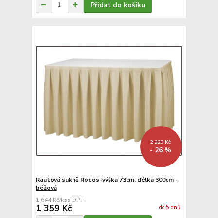
Přidat do košíku
2 223 Kč
- 26 %
Rautová sukně Rodos-výška 73cm, délka 300cm -
béžová
1 644 Kč
/
ks
1 359 Kč
do 5 dnů