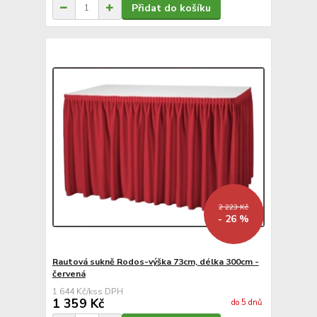
Přidat do košíku
2 223 Kč
- 26 %
Rautová sukně Rodos-výška 73cm, délka 300cm -
červená
1 644 Kč
/
ks
1 359 Kč
do 5 dnů