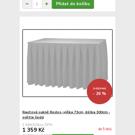
Přidat do košíku
2 223 Kč
- 26 %
Rautová sukně Rodos-výška 73cm, délka 300cm -
světle šedá
1 644 Kč
/
ks
1 359 Kč
do 5 dnů