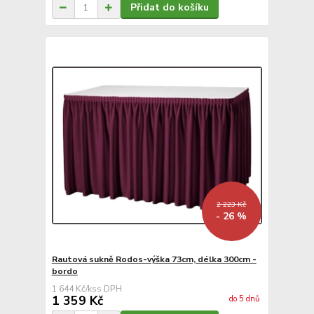
Přidat do košíku
2 223 Kč
- 26 %
Rautová sukně Rodos-výška 73cm, délka 300cm -
bordo
1 644 Kč
/
ks
1 359 Kč
do 5 dnů