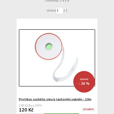
Zobrazuji 1-8 z 8
strana
z 1
196 Kč
- 26 %
Protikus suchého zipu k rautovým sukním - 10m
145 Kč
/
ks
120 Kč
skladem