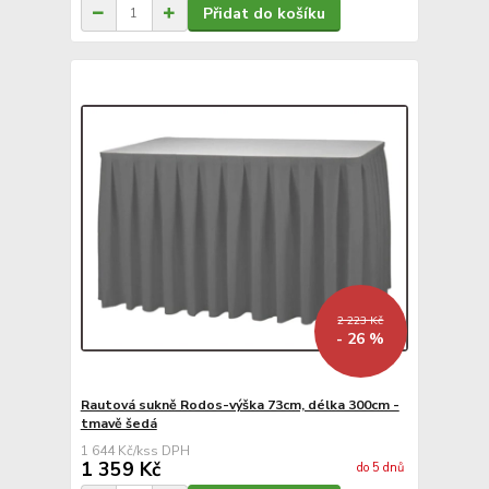
Přidat do košíku
2 223 Kč
- 26 %
Rautová sukně Rodos-výška 73cm, délka 300cm -
tmavě šedá
1 644 Kč
/
ks
1 359 Kč
do 5 dnů