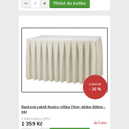
Přidat do košíku
2 223 Kč
- 26 %
Rautová sukně Rodos-výška 73cm, délka 300cm -
ekr
1 644 Kč
/
ks
1 359 Kč
do 5 dnů