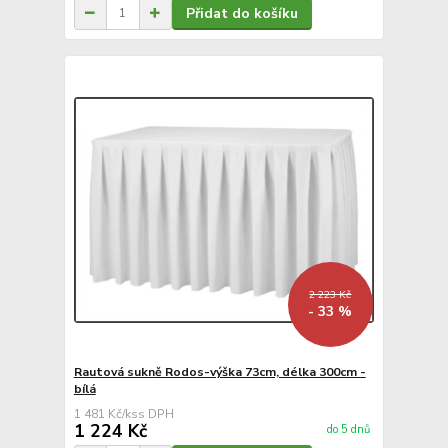
Přidat do košíku
2 223 Kč
- 33 %
Rautová sukně Rodos-výška 73cm, délka 300cm -
bílá
1 481 Kč
/
ks
1 224 Kč
do 5 dnů