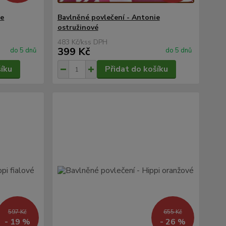
ie
Bavlněné povlečení - Antonie
ostružinové
483 Kč
/
ks
399 Kč
do 5 dnů
do 5 dnů
šíku
Přidat do košíku
597 Kč
655 Kč
- 19 %
- 26 %