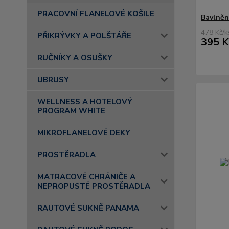
PRACOVNÍ FLANELOVÉ KOŠILE
Bavlněn
478 Kč
/
k
PŘIKRÝVKY A POLŠTÁŘE
395 K
RUČNÍKY A OSUŠKY
UBRUSY
WELLNESS A HOTELOVÝ
PROGRAM WHITE
MIKROFLANELOVÉ DEKY
PROSTĚRADLA
MATRACOVÉ CHRÁNIČE A
NEPROPUSTÉ PROSTĚRADLA
RAUTOVÉ SUKNĚ PANAMA