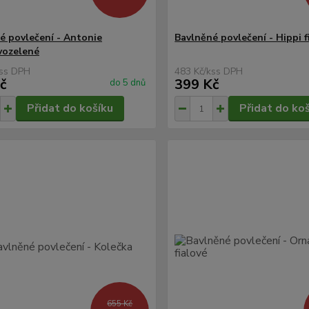
é povlečení - Antonie
Bavlněné povlečení - Hippi f
vozelené
s
483 Kč
/
ks
č
399 Kč
do 5 dnů
Přidat do košíku
Přidat do ko
655 Kč