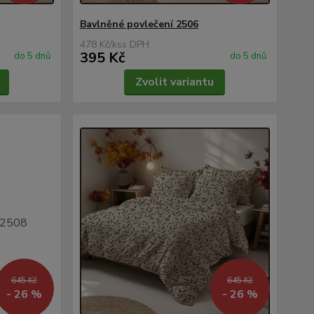
Bavlněné povlečení 2506
478 Kč
/
ks
395 Kč
do 5 dnů
do 5 dnů
Zvolit variantu
645 Kč
645 Kč
- 26 %
- 26 %