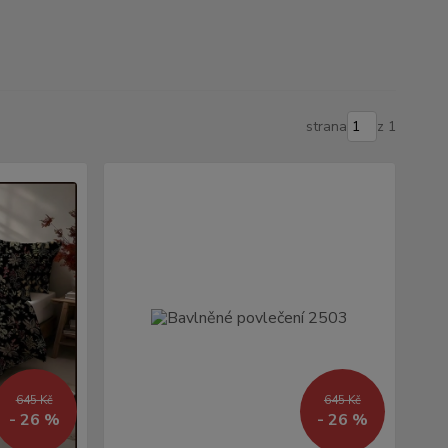
strana
z 1
645 Kč
645 Kč
- 26 %
- 26 %