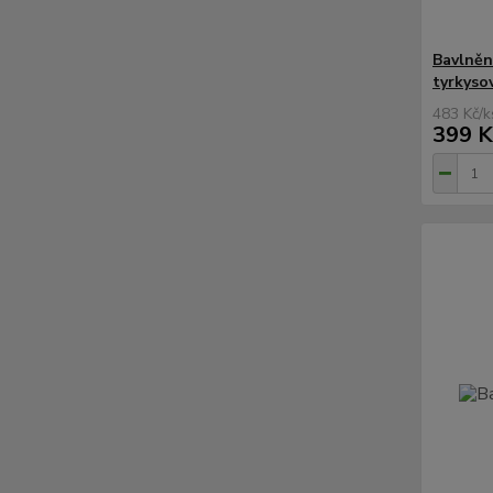
Bavlněn
tyrkyso
483 Kč
/
k
399 K