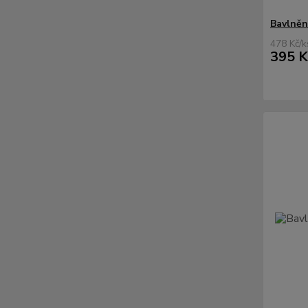
Bavlněn
478 Kč
/
k
395 K