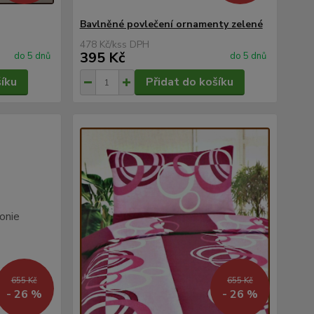
Bavlněné povlečení ornamenty zelené
478 Kč
/
ks
395 Kč
do 5 dnů
do 5 dnů
šíku
Přidat do košíku
655 Kč
655 Kč
- 26 %
- 26 %