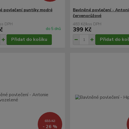
é povlečení puntíky modré
Bavlněné povlečení - Anton
červenorůžové
s
483 Kč
/
ks
č
399 Kč
do 5 dnů
Přidat do košíku
Přidat do ko
655 Kč
- 26 %