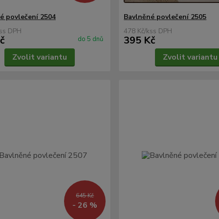
é povlečení 2504
Bavlněné povlečení 2505
s
478 Kč
/
ks
č
395 Kč
do 5 dnů
Zvolit variantu
Zvolit variantu
645 Kč
- 26 %