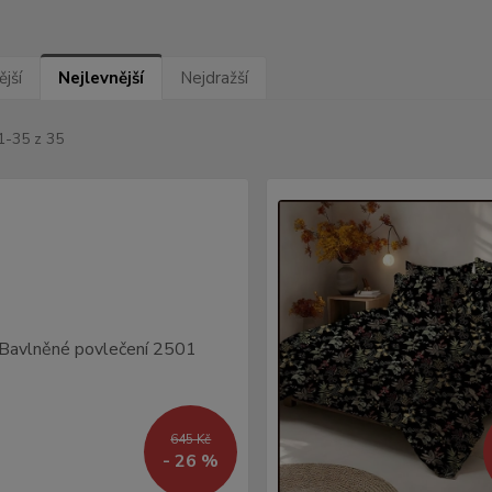
jší
Nejlevnější
Nejdražší
1-35 z 35
645 Kč
- 26 %