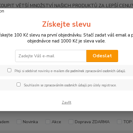
OUPIT VĚTŠÍ MNOŽSTVÍ NAŠICH PRODUKTŮ ZA LEPŠÍ CENU? K
Kontakty
Získejte slevu
ískejte 100 Kč slevu na první objednávku. Stačí zadat váš email a p
Nevíte
Hledat
objednávce nad 1000 Kč je sleva vaše.
+420
Ponděl
Odeslat
POVLEČENÍ
Bavlněné povlečení
Klasický rozměr
Přeji si odebírat novinky e-mailem dle
podmínek zpracování osobních údajů
.
ický rozměr
Souhlasím se
zpracováním osobních údajů
pro účely registrace.
Kč
Od
Zavřít
adem
Novinka
Akce
Doprava ZDARMA
TOP 