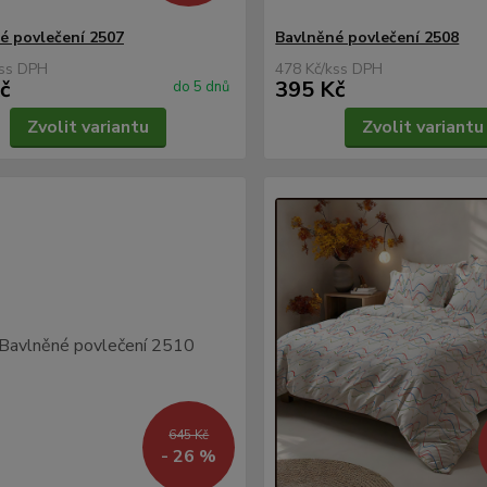
é povlečení 2507
Bavlněné povlečení 2508
s
478 Kč
/
ks
č
395 Kč
do 5 dnů
Zvolit variantu
Zvolit variantu
645 Kč
- 26 %