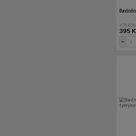
Bavlněn
478 Kč
/
k
395 K