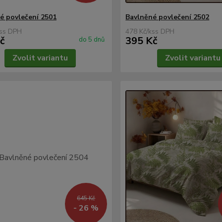
é povlečení 2501
Bavlněné povlečení 2502
s
478 Kč
/
ks
č
395 Kč
do 5 dnů
Zvolit variantu
Zvolit variantu
645 Kč
- 26 %