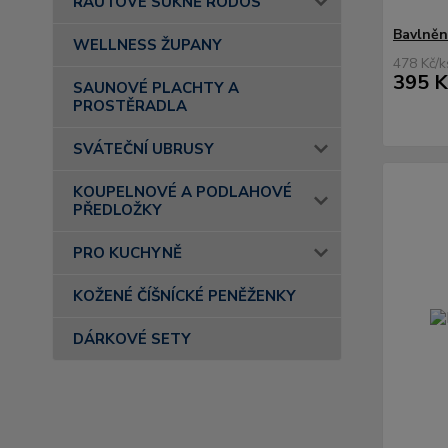
RAUTOVÉ SUKNĚ RODOS
Bavlněn
WELLNESS ŽUPANY
478 Kč
/
k
395 K
SAUNOVÉ PLACHTY A
PROSTĚRADLA
SVÁTEČNÍ UBRUSY
KOUPELNOVÉ A PODLAHOVÉ
PŘEDLOŽKY
PRO KUCHYNĚ
KOŽENÉ ČÍŠNÍCKÉ PENĚŽENKY
DÁRKOVÉ SETY