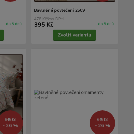
Bavlněné povlečení 2509
478 Kč
/
ks
395 Kč
do 5 dnů
do 5 dnů
Zvolit variantu
645 Kč
645 Kč
- 26 %
- 26 %