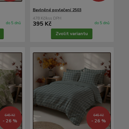
Bavlněné povlečení 2503
478 Kč
/
ks
395 Kč
do 5 dnů
do 5 dnů
Zvolit variantu
645 Kč
645 Kč
- 26 %
- 26 %