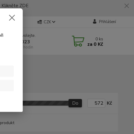
likněte ZDE
Přihlášení
CZK
ři
 si rady? Zavolejte.
0
ks
 773 794 023
za
0 Kč
í-pátek 9-16 hodin
Do
Kč
produkt