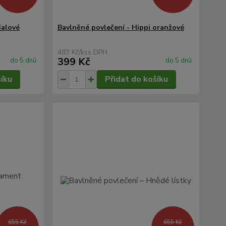
ialové
Bavlněné povlečení - Hippi oranžové
483 Kč
/
ks
399 Kč
do 5 dnů
do 5 dnů
šíku
Přidat do košíku
655 Kč
655 Kč