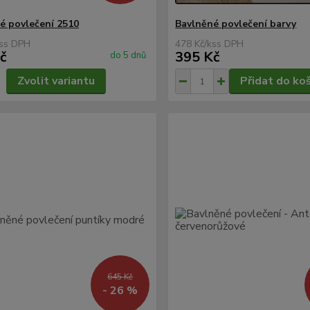
é povlečení 2510
Bavlněné povlečení barvy
s
478 Kč
/
ks
č
395 Kč
do 5 dnů
Zvolit variantu
Přidat do ko
645 Kč
- 26 %