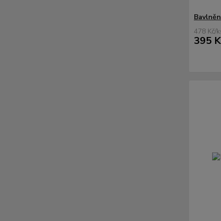
Bavlněn
478 Kč
/
k
395 K