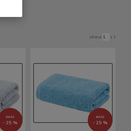
strana
z 1
44 Kč
44 Kč
- 25 %
- 25 %