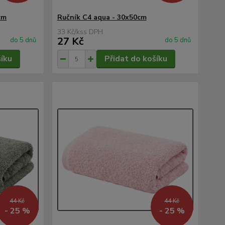
cm
Ručník C4 aqua - 30x50cm
33 Kč
/
ks
27 Kč
do 5 dnů
do 5 dnů
šíku
Přidat do košíku
44 Kč
44 Kč
- 25 %
- 25 %