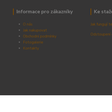
Informace pro zákazníky
Ke staž
O nás
Jak fungují 
Jak nakupovat
Odstoupení 
Obchodní podmínky
Fotogalerie
Kontak
ty