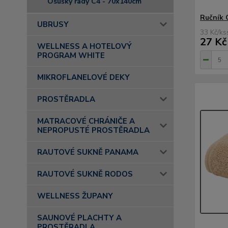
Osušky řady C4 - 70x140cm
Ručník 
UBRUSY
33 Kč
/
ks
27 Kč
WELLNESS A HOTELOVÝ
PROGRAM WHITE
MIKROFLANELOVÉ DEKY
PROSTĚRADLA
MATRACOVÉ CHRÁNIČE A
NEPROPUSTÉ PROSTĚRADLA
RAUTOVÉ SUKNĚ PANAMA
RAUTOVÉ SUKNĚ RODOS
WELLNESS ŽUPANY
SAUNOVÉ PLACHTY A
PROSTĚRADLA