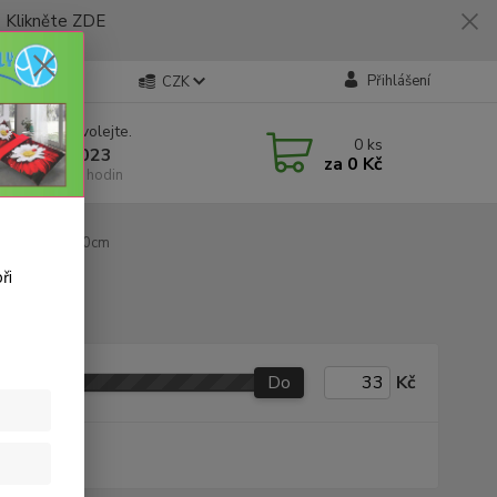
likněte ZDE
Přihlášení
CZK
 si rady? Zavolejte.
0
ks
 773 794 023
za
0 Kč
í-pátek 9-16 hodin
dy C4 - 30x50cm
ři
Do
Kč
produkt