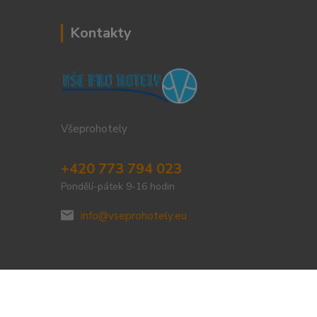
Kontakty
Všeprohotely
+420 773 794 023
Pondělí-pátek 9-16 hodin
info@vseprohotely.eu