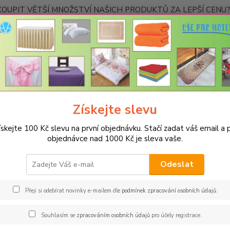
OUPIT VĚTŠÍ MNOŽSTVÍ NAŠICH PRODUKTŮ ZA LEPŠÍ CENU? K
Kontakty
Nevíte
Hledat
+420
Ponděl
Získejte slevu
RUČNÍKY A OSUŠKY
Ručníky a osušky řady C4 - 450g/m2
Ručníky řa
ískejte 100 Kč slevu na první objednávku. Stačí zadat váš email a p
íky řady C4 - 30x50cm
objednávce nad 1000 Kč je sleva vaše.
Odeslat
Kč
Od
Přeji si odebírat novinky e-mailem dle
podmínek zpracování osobních údajů
.
adem
Novinka
Akce
Doprava ZDARMA
TOP 
Souhlasím se
zpracováním osobních údajů
pro účely registrace.