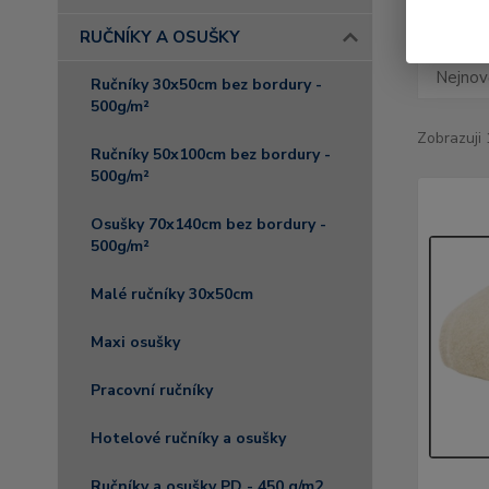
RUČNÍKY A OSUŠKY
Nejnově
Ručníky 30x50cm bez bordury -
500g/m²
Zobrazuji 
Ručníky 50x100cm bez bordury -
500g/m²
Osušky 70x140cm bez bordury -
500g/m²
Malé ručníky 30x50cm
Maxi osušky
Pracovní ručníky
Hotelové ručníky a osušky
Ručníky a osušky PD - 450 g/m2