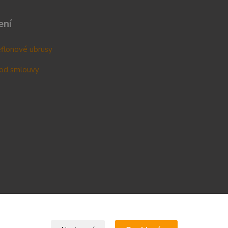
ení
teflonové ubrusy
od smlouvy
Upravit sběr cookies.