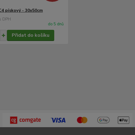
C4 pískový - 30x50cm
do 5 dnů
Přidat do košíku