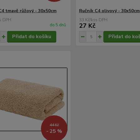
C4 tmavě růžový - 30x50cm
Ručník C4 olivový - 30x50cm
33 Kč
/
ks
27 Kč
do 5 dnů
Přidat do košíku
Přidat do ko
44 Kč
- 25 %