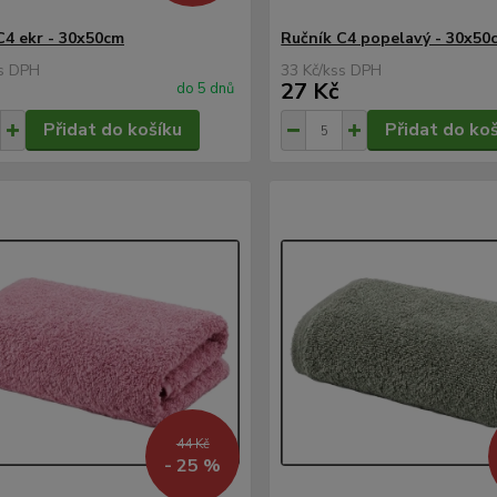
C4 ekr - 30x50cm
Ručník C4 popelavý - 30x50
33 Kč
/
ks
27 Kč
do 5 dnů
Přidat do košíku
Přidat do ko
44 Kč
- 25 %