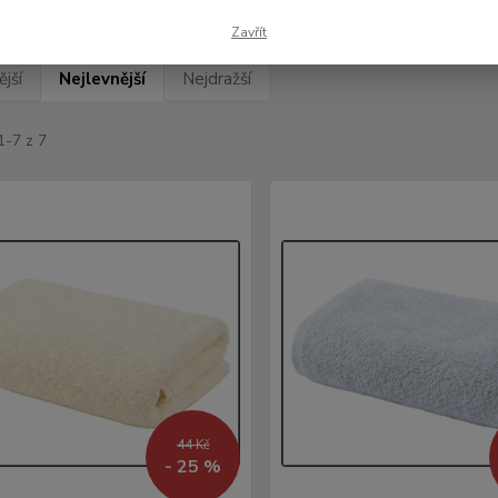
Zavřít
jší
Nejlevnější
Nejdražší
1-7 z 7
44 Kč
- 25 %