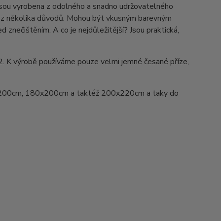
Jsou vyrobena z odolného a snadno udržovatelného
ed z několika důvodů. Mohou být vkusným barevným
d znečištěním. A co je nejdůležitější? Jsou praktická,
2. K výrobě používáme pouze velmi jemné česané příze,
200cm, 180x200cm a taktéž 200x220cm a taky do