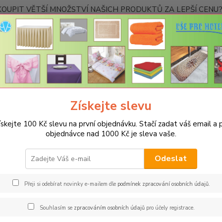
OUPIT VĚTŠÍ MNOŽSTVÍ NAŠICH PRODUKTŮ ZA LEPŠÍ CENU? K
Kontakty
Nevíte
Hledat
+420
Ponděl
Získejte slevu
PROSTĚRADLA
Bavlněné prostěradla JERSEY s gumou - 45 barev
R
 meruňková
ískejte 100 Kč slevu na první objednávku. Stačí zadat váš email a p
objednávce nad 1000 Kč je sleva vaše.
něné prostěradlo JERSEY 140x2
Odeslat
Gram
Oblíbe
Přeji si odebírat novinky e-mailem dle
podmínek zpracování osobních údajů
.
pohodl
materi
Souhlasím se
zpracováním osobních údajů
pro účely registrace.
hned z