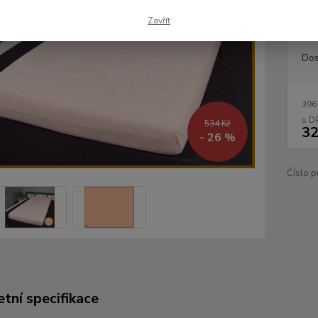
ložnici
Zavřít
Dos
396
534 Kč
32
- 26 %
Číslo p
tní specifikace