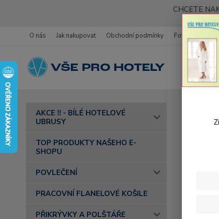
CHCETE NAK
O nás
Jak nakupovat
Obchodní podmínky
Fotogalerie
Úvod
AKCE !! - BÍLÉ HOTELOVÉ
- barva 06
UBRUSY
Z
Bavl
TOP PRODUKTY NAŠEHO E-
SHOPU
POVLEČENÍ
PRACOVNÍ FLANELOVÉ KOŠILE
PŘIKRÝVKY A POLŠTÁŘE