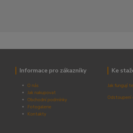
Informace pro zákazníky
Ke staž
O nás
Jak fungují 
Jak nakupovat
Odstoupení 
Obchodní podmínky
Fotogalerie
Kontak
ty