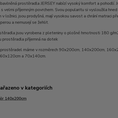
bavlněná prostěradla JERSEY nabízí vysoký komfort a pohodlí. 
 s velmi příjemným povrchem. Svou popularitu si vysloužila hn
v ložnici, jsou prodyšná, mají vysokou savost a chrání matraci pře
perou a nemusejí se žehlit.
stěradla jsou vyrobena z pleteniny o plošné hmotnosti 180 g/m
u prostěradla příjemná na dotek
prostěradel máme v rozměrech 90x200cm, 140x200cm, 160x
y 60x120cm a 70x140cm.
zařazeno v kategoriích
ěr 140x200cm