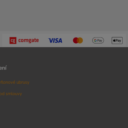
ení
teflonové ubrusy
od smlouvy