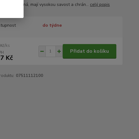
, jsou prodyšná, mají vysokou savost a chrán...
celý popis
tupnost
do týdne
/
ks
 Kč
Přidat do košíku
7 Kč
roduktu:
07511112100